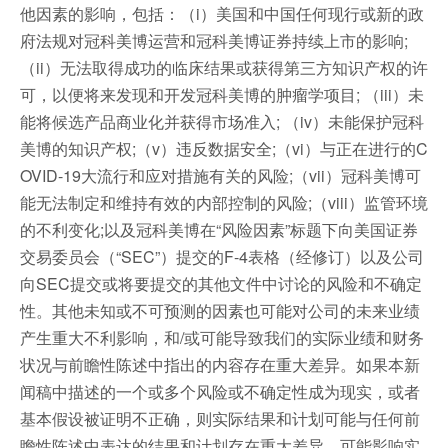
他因素的影响，包括：（i）美国和中国任何现行或新的政
府法规对冠科美博运营和冠科美博证券持续上市的影响;
（ii）无法取得成功的临床结果或获得第三方知识产权的许
可，以便将来发现和开发冠科美博的肿瘤学项目; （iii）未
能将候选产品商业化并获得市场准入; （iv）未能保护冠科
美博的知识产权;（v）违反数据安全;（vi）与正在进行的C
OVID-19大流行和应对措施有关的风险;（vii）冠科美博可
能无法制定和维持有效的内部控制的风险;（viii）监管环境
的不利变化;以及冠科美博在“风险因素”标题下向美国证券
交易委员会（“SEC”）提交的F-4表格（经修订）以及公司
向SEC提交或将要提交的其他文件中讨论的风险和不确定
性。其他未知或不可预测的因素也可能对公司的未来业绩
产生重大不利影响，和/或可能导致我们的实际业绩和财务
状况与前瞻性陈述中指出的内容存在重大差异。如果本新
闻稿中描述的一个或多个风险或不确定性成为现实，或者
基本假设被证明不正确，则实际结果和计划可能与任何前
瞻性陈述中表达的结果和计划存在重大差异。可能影响实