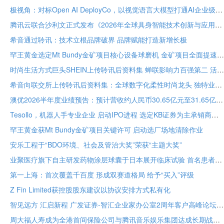
极视角：对标Open AI DeployCo，以视觉语言大模型打通AI企业级落地“最后一公里”
腾讯云联合沙利文正式发布《2026年全球具身智能技术创新与应用白皮书》
希音通过聆讯：技术立根品牌破界 品牌赋能打造新增长极
罕王黄金选定Mt Bundy金矿项目核心设备球磨机 金矿项目全面提速
时尚生活方式巨头SHEIN上传聆讯后资料集 蝉联影响力百强第二 活跃顾客达2.73亿
希音向联交所上传聆讯后资料集：全球数字化柔性时尚龙头 独特业务模式构筑坚固护城河
澳优2026半年度业绩预告：预计营收约人民币30.65亿元至31.65亿元 核心业务基础保持稳定
Tesollo，机器人手专业企业 启动IPO进程 选定KB证券为主承销商
罕王黄金获Mt Bundy金矿项目关键许可 启动选厂场地清除作业
安乐工程于“BDO环境、社会及管治大奖”荣获“主题大奖”
业聚医疗旗下自主研发药物涂层球囊于日本展开临床试验 首名患者已入组
第一上海：首次覆盖千百度 形成双赛道格局 给予“买入”评级
Z Fin Limited获控股股东建议以协议安排方式私有化
智见远方 汇启新程 广发证券-智汇企业家办公室2周年客户高峰论坛在穗举办
周大福人寿成为全港首间保险公司与腾讯音乐娱乐集团达成长期战略合作