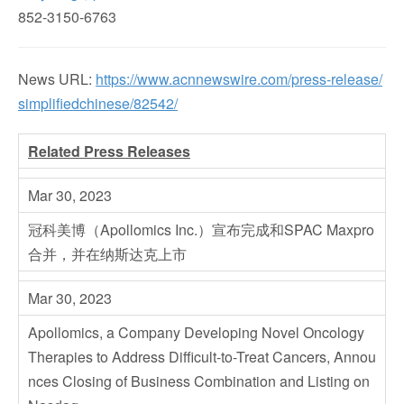
852-3150-6763
News URL:
https://www.acnnewswire.com/press-release/
simplifiedchinese/82542/
Related Press Releases
Mar 30, 2023
冠科美博（Apollomics Inc.）宣布完成和SPAC Maxpro
合并，并在纳斯达克上市
Mar 30, 2023
Apollomics, a Company Developing Novel Oncology
Therapies to Address Difficult-to-Treat Cancers, Annou
nces Closing of Business Combination and Listing on