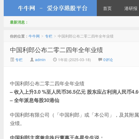
首页
港研报
最新消息：
牛牛网
你的位置：
牛牛网
专栏
中国利郎公布二零二四年全年业绩
>
>
中国利郎公布二零二四年全年业绩
专栏
admin
1年前 (2025-03-18)
0评论
中国利郎公布二零二四年全年业绩
– 收入上升3.0 %至人民币36.5亿元 股东应占利润人民币4.
– 全年派息每股30港仙
中国利郎有限公司（「中国利郎」或「本公司」，及其附属
业绩。
中国利郎主席兼非执行董事王冬星先生说：