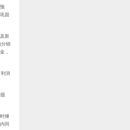
预
巩固
以及新
的分销
偿金，
占利润
。
期股
时继
内同