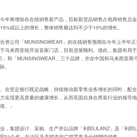
今年将增加在在线销售新产品，目标新货品销售占电商销售总金
15%或以上的增长，整体销售额达到不少于10%的增长。
资公司「MUNSINGWEAR」的在线销售预期在今年上半年正
于马来西亚组开设首家门店，目前进展顺利。借此，集团布局于
MORE」和「MUNSINGWEAR」三个品牌，并在中国和马来西亚两
际。
。在坚定推行既定战略，持续推动新零售业务增长的同时，配合
力实现更高质量的健康增长，从而巩固自身在男装行业的领导地
值。」
集团设计、采购、生产并以品牌「利郎LILANZ」及「利郎LES
中国31个省、自治区及直辖市的广阔零售及分销网络销售。