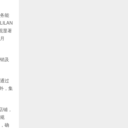
务能
LAN
现显著
月
销及
通过
外，集
店铺，
规
，确