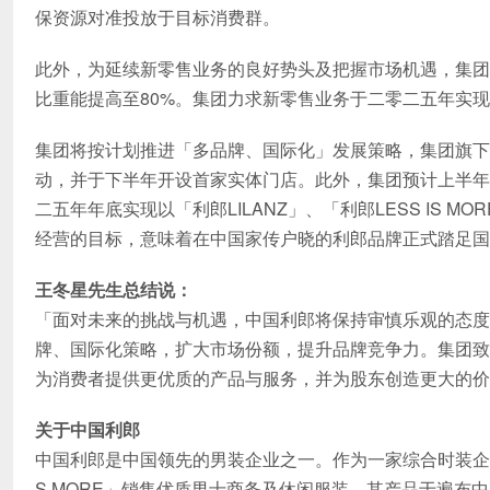
保资源对准投放于目标消费群。
此外，为延续新零售业务的良好势头及把握市场机遇，集团
比重能提高至80%。集团力求新零售业务于二零二五年实现
集团将按计划推进「多品牌、国际化」发展策略，集团旗下合
动，并于下半年开设首家实体门店。此外，集团预计上半年
二五年年底实现以「利郎LILANZ」、「利郎LESS IS 
经营的目标，意味着在中国家传户晓的利郎品牌正式踏足国
王冬星先生总结说：
「面对未来的挑战与机遇，中国利郎将保持审慎乐观的态度
牌、国际化策略，扩大市场份额，提升品牌竞争力。集团致
为消费者提供更优质的产品与服务，并为股东创造更大的价
关于中国利郎
中国利郎是中国领先的男装企业之一。作为一家综合时装企业，
S MORE」销售优质男士商务及休闲服装。其产品于遍布