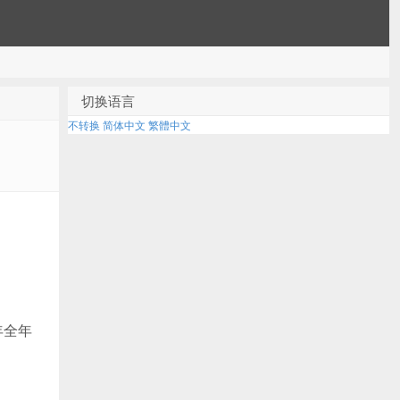
切换语言
不转换
简体中文
繁體中文
年全年