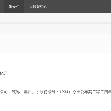
港专栏
港股观察站
6亿元
公司，统称「集团」；股份编号：1234）今天公布其二零二四