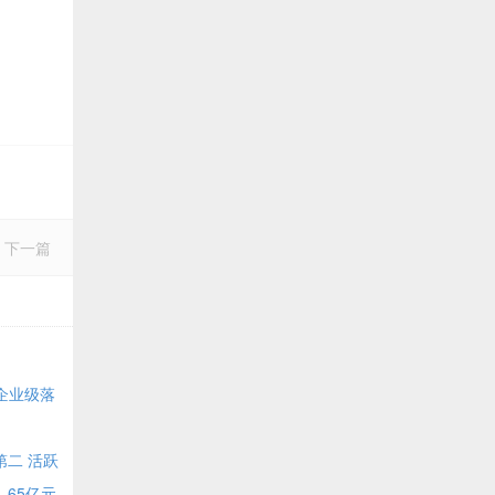
下一篇
I企业级落
第二 活跃
.65亿元