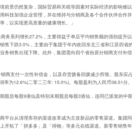
境前景仍然复杂，国际贸易和关税等因素对实际经济的影响难以
用科技加强企业管理，并在维持与分销商及各个合作伙伴合作并
率，以实现更高质量的健康增长。」
，轻商务系列增长27.2%，主要得益于单店平均销售额的强劲提升
销售下跌3.0%，主要由于集团于年内收回东北三省和江苏四省
销业务销售出现下降。此外，集团需向四个省份原分销商支付补
为向分销商支付一次性补偿金，以及存货拨备回拨减少所致。股东应
率为12.6%(二零二三年: 15.0%)。每股盈利为人民币38.51分
期股息每股9港仙及特别末期股息每股3港仙，连同已派发的中
商平台从清理库存的渠道改革成为主攻新品的零售渠道。集团同
上开拓了「拼多多」及「得物」等多元在线渠道。新零售销售年