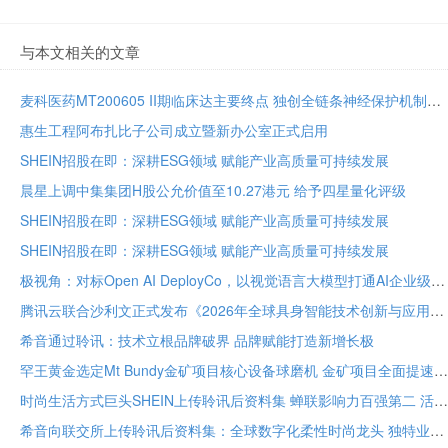
与本文相关的文章
麦科医药MT200605 II期临床达主要终点 独创全链条神经保护机制将亮相国际卒中大会
惠生工程阿布扎比子公司成立暨新办公室正式启用
SHEIN招股在即：深耕ESG领域 赋能产业高质量可持续发展
晨星上调中集集团H股公允价值至10.27港元 给予四星量化评级
SHEIN招股在即：深耕ESG领域 赋能产业高质量可持续发展
SHEIN招股在即：深耕ESG领域 赋能产业高质量可持续发展
极视角：对标Open AI DeployCo，以视觉语言大模型打通AI企业级落地“最后一公里”
腾讯云联合沙利文正式发布《2026年全球具身智能技术创新与应用白皮书》
希音通过聆讯：技术立根品牌破界 品牌赋能打造新增长极
罕王黄金选定Mt Bundy金矿项目核心设备球磨机 金矿项目全面提速
时尚生活方式巨头SHEIN上传聆讯后资料集 蝉联影响力百强第二 活跃顾客达2.73亿
希音向联交所上传聆讯后资料集：全球数字化柔性时尚龙头 独特业务模式构筑坚固护城河