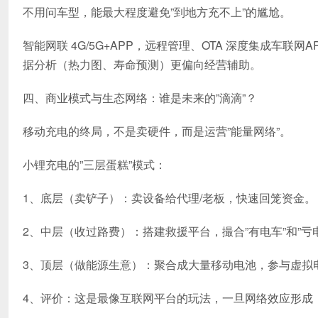
不用问车型，能最大程度避免”到地方充不上”的尴尬。
智能网联 4G/5G+APP，远程管理、OTA 深度集成车联
据分析（热力图、寿命预测）更偏向经营辅助。
四、商业模式与生态网络：谁是未来的”滴滴”？
移动充电的终局，不是卖硬件，而是运营”能量网络”。
小锂充电的”三层蛋糕”模式：
1、底层（卖铲子）：卖设备给代理/老板，快速回笼资金。
2、中层（收过路费）：搭建救援平台，撮合”有电车”和”亏
3、顶层（做能源生意）：聚合成大量移动电池，参与虚拟
4、评价：这是最像互联网平台的玩法，一旦网络效应形成（车