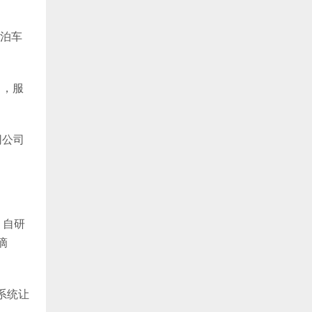
客泊车
目，服
网公司
。自研
滴
度系统让