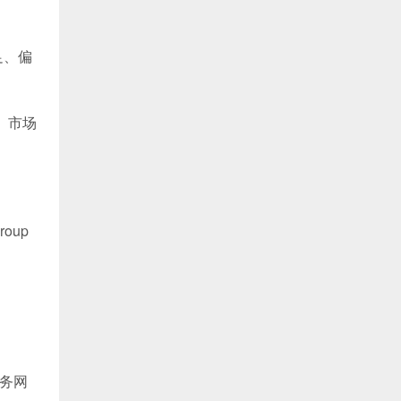
足、偏
、市场
oup
服务网