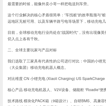
最需要的时候，能像外卖小哥一样把电送到车旁。
这个行业解决的核心矛盾很简单：”车找桩”的效率瓶颈与”
远地区无桩可用、以及车辆半路亏电等场景下，移动充电几乎
目前，全球移动充电行业尚处在”战国时代”，没有出现像英
切入点上各有千秋。
二、全球主要玩家与产品对标
我们选取了三家具有代表性的公司进行对比：中国的小锂充电（MaaS
（大众集团）移动充电机器人概念。
对比维度 CN 小锂充电 (Xiaoli Charging) US SparkChar
核心产品 移动充电机器人、V2V设备、储能柜 “Roadie
技术路线 模块化PACK箱（9箱设计）、自研BMS、高兼容性