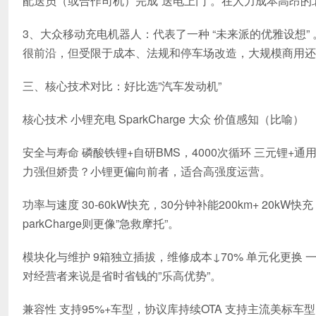
配送员（或合作司机）完成”送电上门”。在人力成本高昂
3、大众移动充电机器人：代表了一种 “未来派的优雅设想
很前沿，但受限于成本、法规和停车场改造，大规模商用还
三、核心技术对比：好比选”汽车发动机”
核心技术 小锂充电 SparkCharge 大众 价值感知（比喻）
安全与寿命 磷酸铁锂+自研BMS，4000次循环 三元锂+
力强但娇贵？小锂更偏向前者，适合高强度运营。
功率与速度 30-60kW快充，30分钟补能200km+ 20k
parkCharge则更像”急救摩托”。
模块化与维护 9箱独立插拔，维修成本↓70% 单元化更换
对经营者来说是省时省钱的”乐高优势”。
兼容性 支持95%+车型，协议库持续OTA 支持主流美标车