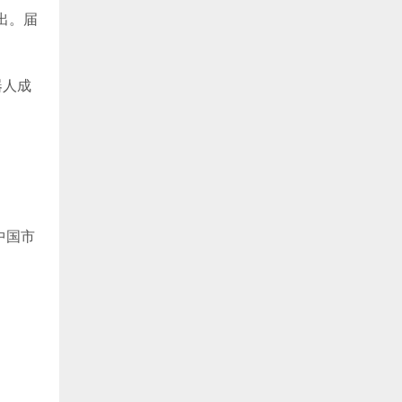
出。届
器人成
(中国市