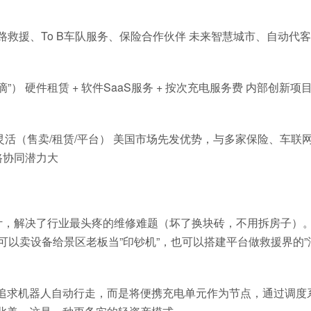
）
道路救援、To B车队服务、保险合作伙伴 未来智慧城市、自动代
滴”） 硬件租赁 + 软件SaaS服务 + 按次充电服务费 内部创新项
灵活（售卖/租赁/平台） 美国市场先发优势，与多家保险、车联
路协同潜力大
化设计，解决了行业最头疼的维修难题（坏了换块砖，不用拆房子）
可以卖设备给景区老板当”印钞机”，也可以搭建平台做救援界的”
” 。它不追求机器人自动行走，而是将便携充电单元作为节点，通过调