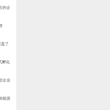
注的企
锂
覆盖了
式孵化
型企业
张能源