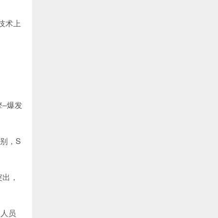
技术上
擎–爆发
级别，S
突出，
援人员