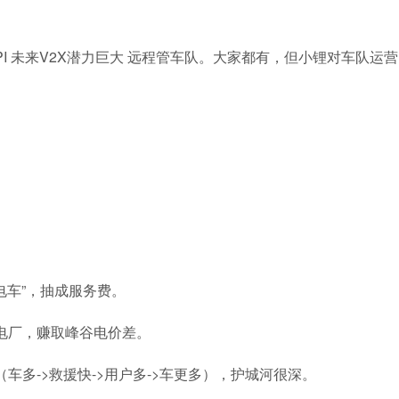
网API 未来V2X潜力巨大 远程管车队。大家都有，但小锂对车队运
电车”，抽成服务费。
电厂，赚取峰谷电价差。
多->救援快->用户多->车更多），护城河很深。