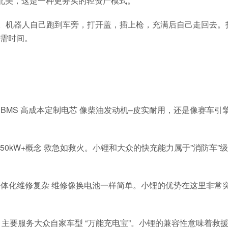
的北美，这是一种更务实的轻资产模式。
” 。机器人自己跑到车旁，打开盖，插上枪，充满后自己走回去。
需时间。
通用BMS 高成本定制电芯 像柴油发动机–皮实耐用，还是像赛车引
W快充 50kW+概念 救急如救火。小锂和大众的快充能力属于”消防车”
 一体化维修复杂 维修像换电池一样简单。小锂的优势在这里非常
型 主要服务大众自家车型 “万能充电宝”。小锂的兼容性意味着救