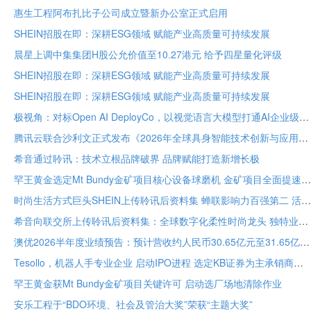
惠生工程阿布扎比子公司成立暨新办公室正式启用
SHEIN招股在即：深耕ESG领域 赋能产业高质量可持续发展
晨星上调中集集团H股公允价值至10.27港元 给予四星量化评级
SHEIN招股在即：深耕ESG领域 赋能产业高质量可持续发展
SHEIN招股在即：深耕ESG领域 赋能产业高质量可持续发展
极视角：对标Open AI DeployCo，以视觉语言大模型打通AI企业级落地“最后一公里”
腾讯云联合沙利文正式发布《2026年全球具身智能技术创新与应用白皮书》
希音通过聆讯：技术立根品牌破界 品牌赋能打造新增长极
罕王黄金选定Mt Bundy金矿项目核心设备球磨机 金矿项目全面提速
时尚生活方式巨头SHEIN上传聆讯后资料集 蝉联影响力百强第二 活跃顾客达2.73亿
希音向联交所上传聆讯后资料集：全球数字化柔性时尚龙头 独特业务模式构筑坚固护城河
澳优2026半年度业绩预告：预计营收约人民币30.65亿元至31.65亿元 核心业务基础保持稳定
Tesollo，机器人手专业企业 启动IPO进程 选定KB证券为主承销商
罕王黄金获Mt Bundy金矿项目关键许可 启动选厂场地清除作业
安乐工程于“BDO环境、社会及管治大奖”荣获“主题大奖”