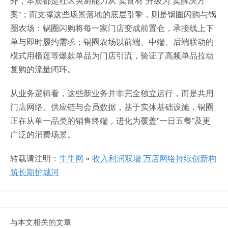
外，本质都是社区央厨能力从”卖食材”升级为”卖解决方
案”；而支撑这些场景落地的底层引擎，则是锅圈闪购与锅
圈农场：锅圈闪购将每一家门店变成前置仓，承接线上下
单与即时履约需求；锅圈农场以前端、中端、后端联动的
模式用榴莲等爆款单品为门店引流，验证了高频单品拉动
复购的流量闭环。
从业务逻辑看，这些新业务并非完全独立运行，而是共用
门店网络、供应链与会员数据，基于实体基础设施，锅圈
正在从单一品类的销售终端，进化为覆盖”一日五餐”及更
广泛的消费场景。
转载请注明：
牛牛网
»
收入利润双增 万店网络持续创新构
筑长期护城河
与本文相关的文章