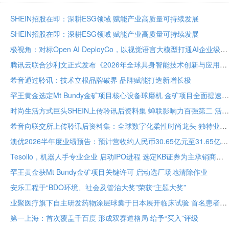
SHEIN招股在即：深耕ESG领域 赋能产业高质量可持续发展
SHEIN招股在即：深耕ESG领域 赋能产业高质量可持续发展
极视角：对标Open AI DeployCo，以视觉语言大模型打通AI企业级落地“最后一公里”
腾讯云联合沙利文正式发布《2026年全球具身智能技术创新与应用白皮书》
希音通过聆讯：技术立根品牌破界 品牌赋能打造新增长极
罕王黄金选定Mt Bundy金矿项目核心设备球磨机 金矿项目全面提速
时尚生活方式巨头SHEIN上传聆讯后资料集 蝉联影响力百强第二 活跃顾客达2.73亿
希音向联交所上传聆讯后资料集：全球数字化柔性时尚龙头 独特业务模式构筑坚固护城河
澳优2026半年度业绩预告：预计营收约人民币30.65亿元至31.65亿元 核心业务基础保持稳定
Tesollo，机器人手专业企业 启动IPO进程 选定KB证券为主承销商
罕王黄金获Mt Bundy金矿项目关键许可 启动选厂场地清除作业
安乐工程于“BDO环境、社会及管治大奖”荣获“主题大奖”
业聚医疗旗下自主研发药物涂层球囊于日本展开临床试验 首名患者已入组
第一上海：首次覆盖千百度 形成双赛道格局 给予“买入”评级