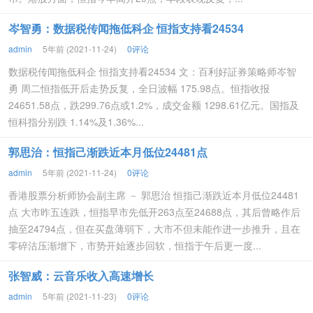
岑智勇：数据税传闻拖低科企 恒指支持看24534
admin
5年前 (2021-11-24)
0评论
数据税传闻拖低科企 恒指支持看24534 文：百利好証券策略师岑智
勇 周二恒指低开后走势反复，全日波幅 175.98点。恒指收报
24651.58点，跌299.76点或1.2%，成交金额 1298.61亿元。国指及
恒科指分别跌 1.14%及1.36%...
郭思治：恒指己渐跌近本月低位24481点
admin
5年前 (2021-11-24)
0评论
香港股票分析师协会副主席 － 郭思治 恒指己渐跌近本月低位24481
点 大市昨五连跌，恒指早市先低开263点至24688点，其后曾略作后
抽至24794点，但在买盘薄弱下，大市不但未能作进一步推升，且在
零碎沽压渐增下，市势开始逐步回软，恒指于午后更一度...
张智威：云音乐收入高速增长
admin
5年前 (2021-11-23)
0评论