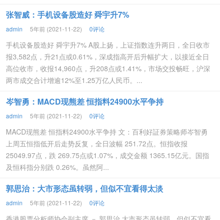
张智威：手机设备股造好 舜宇升7%
admin
5年前 (2021-11-22)
0评论
手机设备股造好 舜宇升7% A股上扬，上证指数连升两日，全日收市
报3,582点，升21点或0.61%，深成指高开后升幅扩大，以接近全日
高位收市，收报14,960点，升208点或1.41%，市场交投畅旺，沪深
两市成交合计增逾12%至1.25万亿人民币。...
岑智勇：MACD现熊差 恒指料24900水平争持
admin
5年前 (2021-11-22)
0评论
MACD现熊差 恒指料24900水平争持 文：百利好証券策略师岑智勇
上周五恒指低开后走势反复，全日波幅 251.72点。恒指收报
25049.97点，跌 269.75点或1.07%，成交金额 1365.15亿元。国指
及恒科指分别跌 0.26%。虽然阿...
郭思治：大市形态虽转弱，但似不宜看得太淡
admin
5年前 (2021-11-22)
0评论
香港股票分析师协会副主席 － 郭思治 大市形态虽转弱，但似不宜看