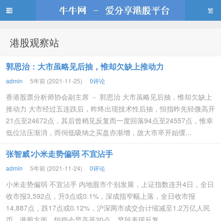
繁
港股观察站
牛牛网
郭思治：大市虽略见后抽，惟却欠缺上推动力
admin
5年前 (2021-11-25)
0评论
香港股票分析师协会副主席 － 郭思治 大市虽略见后抽，惟却欠缺上
推动力 大市经过五连跌后，昨终出现技术性后抽，恒指昨先轻微高开
21点至24672点，其后曾稍见反复而一度回落94点至24557点，惟幸
低位沽压渐消，而伺低吸纳之买盘亦渐增，故大市卒开始缓...
张智威∶小米走势偏弱 不宜沾手
admin
5年前 (2021-11-24)
0评论
小米走势偏弱 不宜沾手 内地股市个别发展，上证指数连升4日，全日
收市报3,592点，升3点或0.1%，深成指窄幅上落，全日收市报
14,887点，跌17点或0.12%，沪深两市成交合计缩减至1.2万亿人民
币。港股方面，恒指今早高开20点，早段表现反复，...