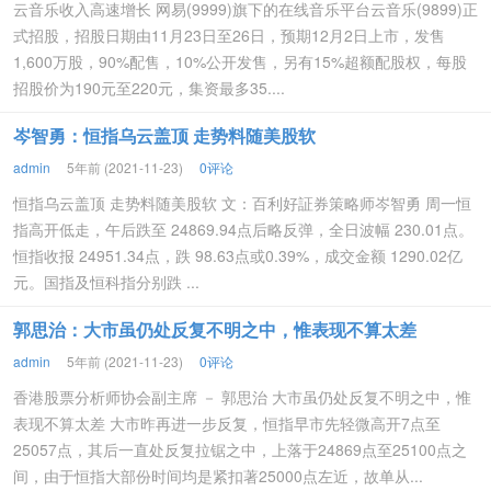
云音乐收入高速增长 网易(9999)旗下的在线音乐平台云音乐(9899)正
式招股，招股日期由11月23日至26日，预期12月2日上市，发售
1,600万股，90%配售，10%公开发售，另有15%超额配股权，每股
招股价为190元至220元，集资最多35....
岑智勇：恒指乌云盖顶 走势料随美股软
admin
5年前 (2021-11-23)
0评论
恒指乌云盖顶 走势料随美股软 文：百利好証券策略师岑智勇 周一恒
指高开低走，午后跌至 24869.94点后略反弹，全日波幅 230.01点。
恒指收报 24951.34点，跌 98.63点或0.39%，成交金额 1290.02亿
元。国指及恒科指分别跌 ...
郭思治：大市虽仍处反复不明之中，惟表现不算太差
admin
5年前 (2021-11-23)
0评论
香港股票分析师协会副主席 － 郭思治 大市虽仍处反复不明之中，惟
表现不算太差 大市昨再进一步反复，恒指早市先轻微高开7点至
25057点，其后一直处反复拉锯之中，上落于24869点至25100点之
间，由于恒指大部份时间均是紧扣著25000点左近，故单从...