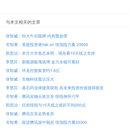
与本文相关的文章
张智威：恒大午后復牌 内房股急弹
岑智勇：美股投资者risk on 恆指阻力看 23500
郭思治：本月大市形态未明，现先看10天线之支持
李慧芬：新能源板塊值博 金力永磁可看好
张智威：环龙控股集资约1.6亿
张智威：生物科技股沽压大
李慧芬：基石药业择捷美获批 具未来投资价值值得留意
岑智勇：腾讯实物分派京东 恆指身怀六甲
郭思治：目前恆指与10天线之差距不到200点
张智威：腾讯京东走势各异
岑智勇：跟进腾讯派中期息 恆指阻力看23300