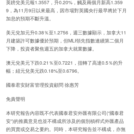
英鎊兌美元報1.3557，升0.20%，觸及兩個月新高1.359
9，為11月9日以來最高，因市場對英國央行最早將於下月
加息的預期不斷升溫。
美元兌加元升0.38％至1.2756，週三數據顯示，加拿大11
月建築許可數據優於預期，但MLI領先指數連續第二個月
下降，投資者聚焦週五的加拿大就業數據。
澳元兌美元下跌0.21％至0.7221，扭轉了高達0.5％的升
幅；紐元兌美元跌0.18%至0.6796。
國泰君安財富管理投資顧問 徐惠芳
免責聲明
本研究報告內容既不代表國泰君安外匯有限公司(“國泰君
安”)的推薦意見也並不構成所涉及的個別槓桿式外匯產品
的買賣或交易之要約。同時，本研究報告並不構成，亦無