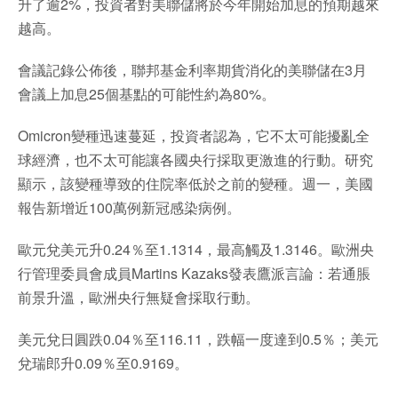
升了逾2%，投資者對美聯儲將於今年開始加息的預期越來
越高。
會議記錄公佈後，聯邦基金利率期貨消化的美聯儲在3月
會議上加息25個基點的可能性約為80%。
Omicron變種迅速蔓延，投資者認為，它不太可能擾亂全
球經濟，也不太可能讓各國央行採取更激進的行動。研究
顯示，該變種導致的住院率低於之前的變種。週一，美國
報告新增近100萬例新冠感染病例。
歐元兌美元升0.24％至1.1314，最高觸及1.3146。歐洲央
行管理委員會成員Martins Kazaks發表鷹派言論：若通脹
前景升溫，歐洲央行無疑會採取行動。
美元兌日圓跌0.04％至116.11，跌幅一度達到0.5％；美元
兌瑞郎升0.09％至0.9169。