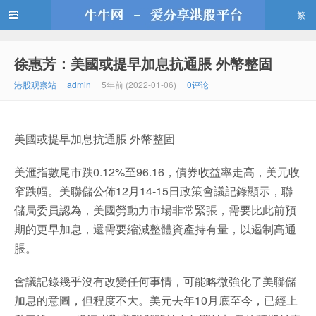
繁
徐惠芳：美國或提早加息抗通脹 外幣整固
牛牛网
港股观察站
admin
5年前 (2022-01-06)
0评论
美國或提早加息抗通脹 外幣整固
美滙指數尾市跌0.12%至96.16，債券收益率走高，美元收
窄跌幅。美聯儲公佈12月14-15日政策會議記錄顯示，聯
儲局委員認為，美國勞動力市場非常緊張，需要比此前預
期的更早加息，還需要縮減整體資產持有量，以遏制高通
脹。
會議記錄幾乎沒有改變任何事情，可能略微強化了美聯儲
加息的意圖，但程度不大。美元去年10月底至今，已經上