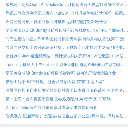
极视角：对标Open AI DeployCo，以视觉语言大模型打通AI企业级落地“最后一公里”
腾讯云联合沙利文正式发布《2026年全球具身智能技术创新与应用白皮书》
希音通过聆讯：技术立根品牌破界 品牌赋能打造新增长极
罕王黄金选定Mt Bundy金矿项目核心设备球磨机 金矿项目全面提速
时尚生活方式巨头SHEIN上传聆讯后资料集 蝉联影响力百强第二 活跃顾客达2.73亿
希音向联交所上传聆讯后资料集：全球数字化柔性时尚龙头 独特业务模式构筑坚固护城河
澳优2026半年度业绩预告：预计营收约人民币30.65亿元至31.65亿元 核心业务基础保持稳定
Tesollo，机器人手专业企业 启动IPO进程 选定KB证券为主承销商
罕王黄金获Mt Bundy金矿项目关键许可 启动选厂场地清除作业
安乐工程于“BDO环境、社会及管治大奖”荣获“主题大奖”
业聚医疗旗下自主研发药物涂层球囊于日本展开临床试验 首名患者已入组
第一上海：首次覆盖千百度 形成双赛道格局 给予“买入”评级
Z Fin Limited获控股股东建议以协议安排方式私有化
智见远方 汇启新程 广发证券-智汇企业家办公室2周年客户高峰论坛在穗举办