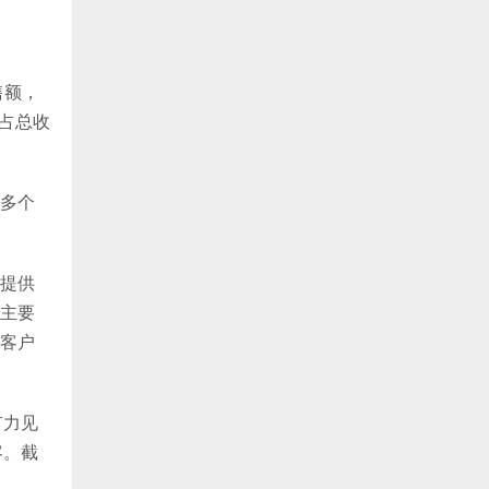
售额，
支占总收
多个
提供
主要
客户
有力见
客。截