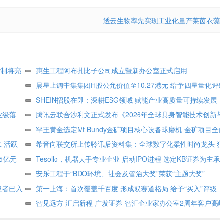
透云生物率先实现工业化量产莱茵衣藻
机制将亮
惠生工程阿布扎比子公司成立暨新办公室正式启用
晨星上调中集集团H股公允价值至10.27港元 给予四星量化评
SHEIN招股在即：深耕ESG领域 赋能产业高质量可持续发展
企业级落
腾讯云联合沙利文正式发布《2026年全球具身智能技术创新
书》
罕王黄金选定Mt Bundy金矿项目核心设备球磨机 金矿项目
 活跃
希音向联交所上传聆讯后资料集：全球数字化柔性时尚龙头 
5亿元
式构筑坚固护城河
Tesollo，机器人手专业企业 启动IPO进程 选定KB证券为主
安乐工程于“BDO环境、社会及管治大奖”荣获“主题大奖”
患者已入
第一上海：首次覆盖千百度 形成双赛道格局 给予“买入”评级
智见远方 汇启新程 广发证券-智汇企业家办公室2周年客户
举办