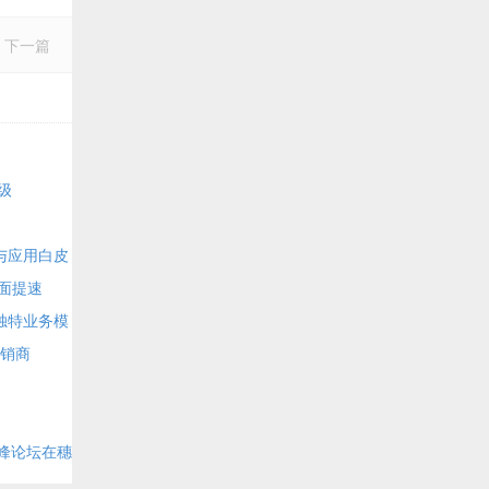
下一篇
级
与应用白皮
全面提速
独特业务模
承销商
高峰论坛在穗