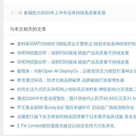
上一篇
春城热力2023年上半年业务持续高质量发展
与本文相关的文章
麦科医药MT200605 II期临床达主要终点 独创全链条神经保护
相国际卒中大会
SHEIN招股在即：深耕ESG领域 赋能产业高质量可持续发展
SHEIN招股在即：深耕ESG领域 赋能产业高质量可持续发展
极视角：对标Open AI DeployCo，以视觉语言大模型打通AI
地“最后一公里”
希音通过聆讯：技术立根品牌破界 品牌赋能打造新增长极
时尚生活方式巨头SHEIN上传聆讯后资料集 蝉联影响力百强第二
顾客达2.73亿
澳优2026半年度业绩预告：预计营收约人民币30.65亿元至31.6
核心业务基础保持稳定
罕王黄金获Mt Bundy金矿项目关键许可 启动选厂场地清除作业
业聚医疗旗下自主研发药物涂层球囊于日本展开临床试验 首名
组
Z Fin Limited获控股股东建议以协议安排方式私有化