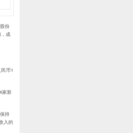
股份
销，成
民币1
4家新
场保持
收入的