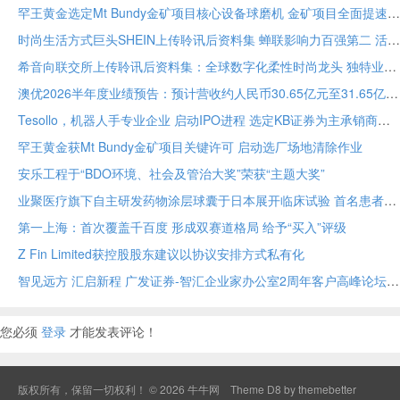
罕王黄金选定Mt Bundy金矿项目核心设备球磨机 金矿项目全面提速
时尚生活方式巨头SHEIN上传聆讯后资料集 蝉联影响力百强第二 活跃顾客达2.73亿
希音向联交所上传聆讯后资料集：全球数字化柔性时尚龙头 独特业务模式构筑坚固护城河
澳优2026半年度业绩预告：预计营收约人民币30.65亿元至31.65亿元 核心业务基础保持稳定
Tesollo，机器人手专业企业 启动IPO进程 选定KB证券为主承销商
罕王黄金获Mt Bundy金矿项目关键许可 启动选厂场地清除作业
安乐工程于“BDO环境、社会及管治大奖”荣获“主题大奖”
业聚医疗旗下自主研发药物涂层球囊于日本展开临床试验 首名患者已入组
第一上海：首次覆盖千百度 形成双赛道格局 给予“买入”评级
Z Fin Limited获控股股东建议以协议安排方式私有化
智见远方 汇启新程 广发证券-智汇企业家办公室2周年客户高峰论坛在穗举办
您必须
登录
才能发表评论！
版权所有，保留一切权利！ © 2026
牛牛网
Theme
D8 by themebetter