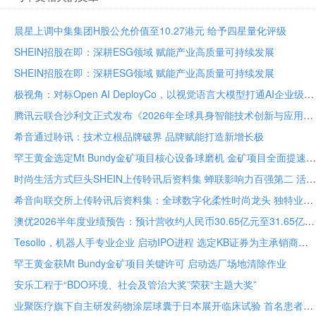
晨星上调中集集团H股公允价值至10.27港元 给予四星量化评级
SHEIN招股在即：深耕ESG领域 赋能产业高质量可持续发展
SHEIN招股在即：深耕ESG领域 赋能产业高质量可持续发展
极视角：对标Open AI DeployCo，以视觉语言大模型打通AI企业级落地“最后一公里”
腾讯云联合沙利文正式发布《2026年全球具身智能技术创新与应用白皮书》
希音通过聆讯：技术立根品牌破界 品牌赋能打造新增长极
罕王黄金选定Mt Bundy金矿项目核心设备球磨机 金矿项目全面提速
时尚生活方式巨头SHEIN上传聆讯后资料集 蝉联影响力百强第二 活跃顾客达2.73亿
希音向联交所上传聆讯后资料集：全球数字化柔性时尚龙头 独特业务模式构筑坚固护城河
澳优2026半年度业绩预告：预计营收约人民币30.65亿元至31.65亿元 核心业务基础保持稳定
Tesollo，机器人手专业企业 启动IPO进程 选定KB证券为主承销商
罕王黄金获Mt Bundy金矿项目关键许可 启动选厂场地清除作业
安乐工程于“BDO环境、社会及管治大奖”荣获“主题大奖”
业聚医疗旗下自主研发药物涂层球囊于日本展开临床试验 首名患者已入组