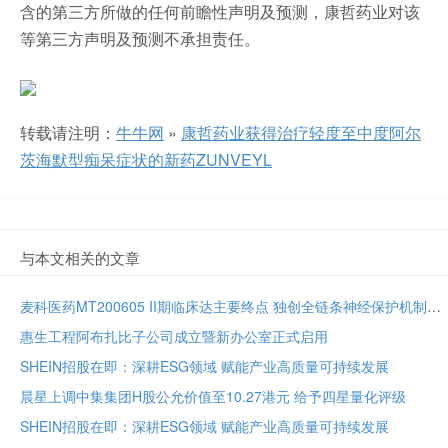
含的第三方所做的任何前瞻性声明及预测，康哲药业对该
等第三方声明及预测不承担责任。
转载请注明：
牛牛网
»
康哲药业获得治疗轻度至中度阿尔
茨海默型痴呆症状的新药ZUNVEYL
与本文相关的文章
麦科医药MT200605 II期临床达主要终点 独创全链条神经保护机制将亮相国际卒中大会
惠生工程阿布扎比子公司成立暨新办公室正式启用
SHEIN招股在即：深耕ESG领域 赋能产业高质量可持续发展
晨星上调中集集团H股公允价值至10.27港元 给予四星量化评级
SHEIN招股在即：深耕ESG领域 赋能产业高质量可持续发展