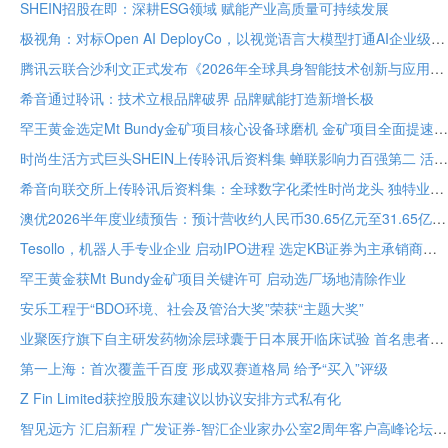
SHEIN招股在即：深耕ESG领域 赋能产业高质量可持续发展
极视角：对标Open AI DeployCo，以视觉语言大模型打通AI企业级落地“最后一公里”
腾讯云联合沙利文正式发布《2026年全球具身智能技术创新与应用白皮书》
希音通过聆讯：技术立根品牌破界 品牌赋能打造新增长极
罕王黄金选定Mt Bundy金矿项目核心设备球磨机 金矿项目全面提速
时尚生活方式巨头SHEIN上传聆讯后资料集 蝉联影响力百强第二 活跃顾客达2.73亿
希音向联交所上传聆讯后资料集：全球数字化柔性时尚龙头 独特业务模式构筑坚固护城河
澳优2026半年度业绩预告：预计营收约人民币30.65亿元至31.65亿元 核心业务基础保持稳定
Tesollo，机器人手专业企业 启动IPO进程 选定KB证券为主承销商
罕王黄金获Mt Bundy金矿项目关键许可 启动选厂场地清除作业
安乐工程于“BDO环境、社会及管治大奖”荣获“主题大奖”
业聚医疗旗下自主研发药物涂层球囊于日本展开临床试验 首名患者已入组
第一上海：首次覆盖千百度 形成双赛道格局 给予“买入”评级
Z Fin Limited获控股股东建议以协议安排方式私有化
智见远方 汇启新程 广发证券-智汇企业家办公室2周年客户高峰论坛在穗举办