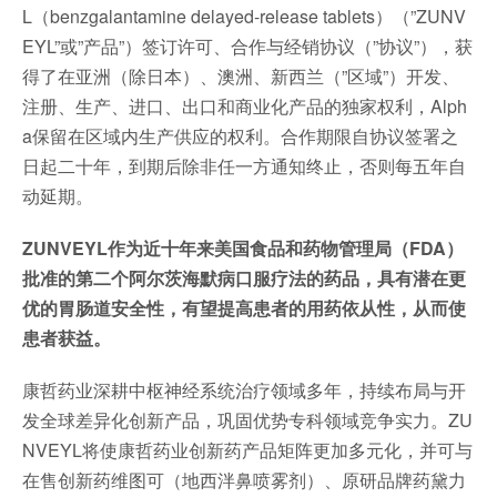
L（benzgalantamine delayed-release tablets）（”ZUNV
EYL”或”产品”）签订许可、合作与经销协议（”协议”），获
得了在亚洲（除日本）、澳洲、新西兰（”区域”）开发、
注册、生产、进口、出口和商业化产品的独家权利，Alph
a保留在区域内生产供应的权利。合作期限自协议签署之
日起二十年，到期后除非任一方通知终止，否则每五年自
动延期。
ZUNVEYL作为近十年来美国食品和药物管理局（FDA）
批准的第二个阿尔茨海默病口服疗法的药品，具有潜在更
优的胃肠道安全性，有望提高患者的用药依从性，从而使
患者获益。
康哲药业深耕中枢神经系统治疗领域多年，持续布局与开
发全球差异化创新产品，巩固优势专科领域竞争实力。ZU
NVEYL将使康哲药业创新药产品矩阵更加多元化，并可与
在售创新药维图可（地西泮鼻喷雾剂）、原研品牌药黛力