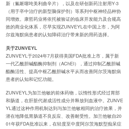
新（氟哌噻吨美利曲辛片），以及在研创新药注射用Y-3
（用于卒中治疗的新型脑保护剂）等系列中枢神经品种协
同增效。康哲药业将依托被验证的临床开发能力及合规高
效的商业化体系，尽早实现ZUNVEYL在中国上市，为阿
尔兹海默病患者的认知障碍治疗带来新的用药选择。
关于ZUNVEYL
ZUNVEYL于2024年7月获得美国FDA批准上市，属于新
一代乙酰胆碱酯酶抑制剂（AChEI），通过抑制乙酰胆碱
酯酶活性、提高中枢乙酰胆碱水平从而改善阿尔茨海默病
患者的认知和记忆功能。
ZUNVEYL为加兰他敏的前体药物，以惰性形式经过胃部
和肠道，在肝脏代谢成活性成分并释放到血液中。ZUNVE
YL通过这种作用机制达到与加兰他敏相同的治疗效果，并
潜在地降低胃肠道不良反应、改善耐受性。加兰他敏自20
01年获FDA批准以来，在轻度至中度阿尔茨海默型痴呆症