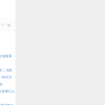
下一篇
I企业级落
第二 活跃
.65亿元
业
名患者已入