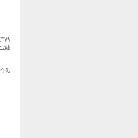
产品
业融
合化