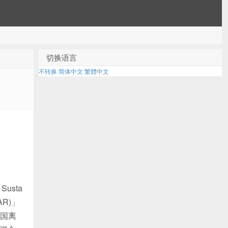
切换语言
不转换
简体中文
繁體中文
Susta
AR)」
国离