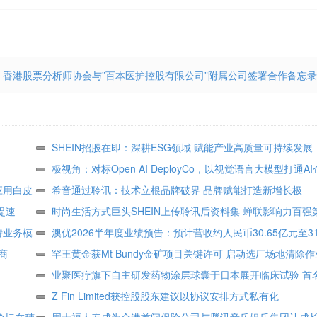
香港股票分析师协会与”百本医护控股有限公司”附属公司签署合作备忘录
SHEIN招股在即：深耕ESG领域 赋能产业高质量可持续发展
极视角：对标Open AI DeployCo，以视觉语言大模型打通A
应用白皮
地“最后一公里”
希音通过聆讯：技术立根品牌破界 品牌赋能打造新增长极
提速
时尚生活方式巨头SHEIN上传聆讯后资料集 蝉联影响力百强
特业务模
顾客达2.73亿
澳优2026半年度业绩预告：预计营收约人民币30.65亿元至31
商
核心业务基础保持稳定
罕王黄金获Mt Bundy金矿项目关键许可 启动选厂场地清除作
业聚医疗旗下自主研发药物涂层球囊于日本展开临床试验 首
组
Z Fin Limited获控股股东建议以协议安排方式私有化