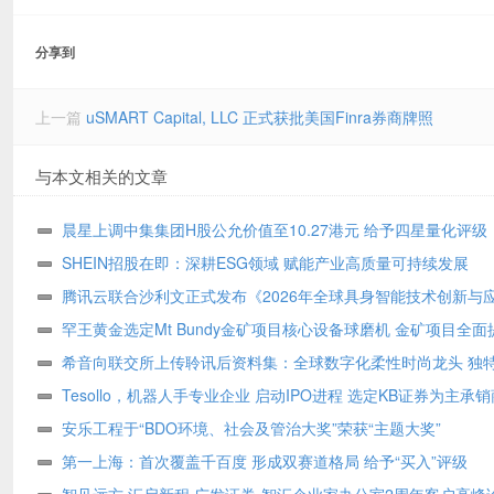
分享到
上一篇
uSMART Capital, LLC 正式获批美国Finra券商牌照
与本文相关的文章
晨星上调中集集团H股公允价值至10.27港元 给予四星量化评级
SHEIN招股在即：深耕ESG领域 赋能产业高质量可持续发展
腾讯云联合沙利文正式发布《2026年全球具身智能技术创新与
书》
罕王黄金选定Mt Bundy金矿项目核心设备球磨机 金矿项目全面
希音向联交所上传聆讯后资料集：全球数字化柔性时尚龙头 独
式构筑坚固护城河
Tesollo，机器人手专业企业 启动IPO进程 选定KB证券为主承销
安乐工程于“BDO环境、社会及管治大奖”荣获“主题大奖”
第一上海：首次覆盖千百度 形成双赛道格局 给予“买入”评级