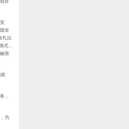
佳混合
安
团全
布扎比
模式，
融资
的奖
务，
，为