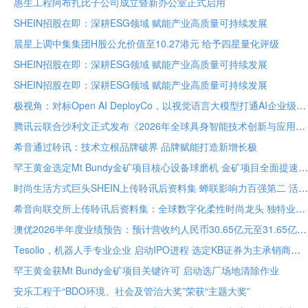
惠生工程阿布扎比子公司成立暨新办公室正式启用
SHEIN招股在即：深耕ESG领域 赋能产业高质量可持续发展
晨星上调中集集团H股公允价值至10.27港元 给予四星量化评级
SHEIN招股在即：深耕ESG领域 赋能产业高质量可持续发展
SHEIN招股在即：深耕ESG领域 赋能产业高质量可持续发展
极视角：对标Open AI DeployCo，以视觉语言大模型打通AI企业级落地“最后一公里”
腾讯云联合沙利文正式发布《2026年全球具身智能技术创新与应用白皮书》
希音通过聆讯：技术立根品牌破界 品牌赋能打造新增长极
罕王黄金选定Mt Bundy金矿项目核心设备球磨机 金矿项目全面提速
时尚生活方式巨头SHEIN上传聆讯后资料集 蝉联影响力百强第二 活跃顾客达2.73亿
希音向联交所上传聆讯后资料集：全球数字化柔性时尚龙头 独特业务模式构筑坚固护城河
澳优2026半年度业绩预告：预计营收约人民币30.65亿元至31.65亿元 核心业务基础保持稳定
Tesollo，机器人手专业企业 启动IPO进程 选定KB证券为主承销商
罕王黄金获Mt Bundy金矿项目关键许可 启动选厂场地清除作业
安乐工程于“BDO环境、社会及管治大奖”荣获“主题大奖”