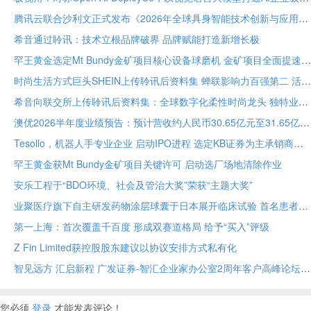
腾讯云联合沙利文正式发布《2026年全球具身智能技术创新与应用白皮书》
希音通过聆讯：技术立根品牌破界 品牌赋能打造新增长极
罕王黄金选定Mt Bundy金矿项目核心设备球磨机 金矿项目全面提速
时尚生活方式巨头SHEIN上传聆讯后资料集 蝉联影响力百强第二 活跃顾客达2.73亿
希音向联交所上传聆讯后资料集：全球数字化柔性时尚龙头 独特业务模式构筑坚固护城河
澳优2026半年度业绩预告：预计营收约人民币30.65亿元至31.65亿元 核心业务基础保持稳定
Tesollo，机器人手专业企业 启动IPO进程 选定KB证券为主承销商
罕王黄金获Mt Bundy金矿项目关键许可 启动选厂场地清除作业
安乐工程于“BDO环境、社会及管治大奖”荣获“主题大奖”
业聚医疗旗下自主研发药物涂层球囊于日本展开临床试验 首名患者已入组
第一上海：首次覆盖千百度 形成双赛道格局 给予“买入”评级
Z Fin Limited获控股股东建议以协议安排方式私有化
智见远方 汇启新程 广发证券-智汇企业家办公室2周年客户高峰论坛在穗举办
您必须
登录
才能发表评论！