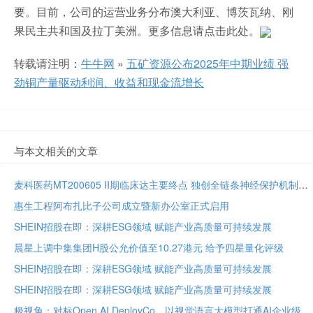
要。目前，公司的运营业务分布澳大利亚、博茨瓦纳、刚
果民主共和国及拉丁美洲。更多信息请点击此处。
转载请注明：
牛牛网
»
五矿资源公布2025年中期业绩 强
劲铜产量驱动利润、收益和现金流增长
与本文相关的文章
麦科医药MT200605 II期临床达主要终点 独创全链条神经保护机制将亮相国际卒中大会
惠生工程阿布扎比子公司成立暨新办公室正式启用
SHEIN招股在即：深耕ESG领域 赋能产业高质量可持续发展
晨星上调中集集团H股公允价值至10.27港元 给予四星量化评级
SHEIN招股在即：深耕ESG领域 赋能产业高质量可持续发展
SHEIN招股在即：深耕ESG领域 赋能产业高质量可持续发展
极视角：对标Open AI DeployCo，以视觉语言大模型打通AI企业级落地“最后一公里”