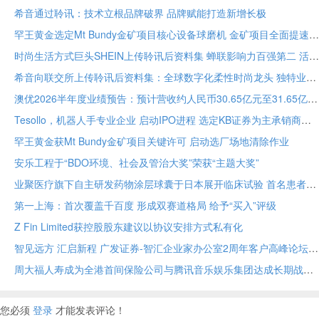
希音通过聆讯：技术立根品牌破界 品牌赋能打造新增长极
罕王黄金选定Mt Bundy金矿项目核心设备球磨机 金矿项目全面提速
时尚生活方式巨头SHEIN上传聆讯后资料集 蝉联影响力百强第二 活跃顾客达2.73亿
希音向联交所上传聆讯后资料集：全球数字化柔性时尚龙头 独特业务模式构筑坚固护城河
澳优2026半年度业绩预告：预计营收约人民币30.65亿元至31.65亿元 核心业务基础保持稳定
Tesollo，机器人手专业企业 启动IPO进程 选定KB证券为主承销商
罕王黄金获Mt Bundy金矿项目关键许可 启动选厂场地清除作业
安乐工程于“BDO环境、社会及管治大奖”荣获“主题大奖”
业聚医疗旗下自主研发药物涂层球囊于日本展开临床试验 首名患者已入组
第一上海：首次覆盖千百度 形成双赛道格局 给予“买入”评级
Z Fin Limited获控股股东建议以协议安排方式私有化
智见远方 汇启新程 广发证券-智汇企业家办公室2周年客户高峰论坛在穗举办
周大福人寿成为全港首间保险公司与腾讯音乐娱乐集团达成长期战略合作
您必须
登录
才能发表评论！