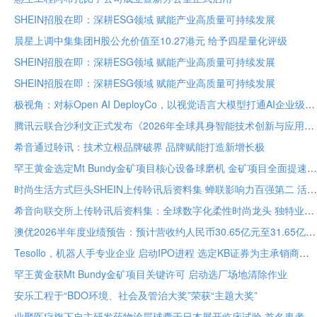
SHEIN招股在即：深耕ESG领域 赋能产业高质量可持续发展
晨星上调中集集团H股公允价值至10.27港元 给予四星量化评级
SHEIN招股在即：深耕ESG领域 赋能产业高质量可持续发展
SHEIN招股在即：深耕ESG领域 赋能产业高质量可持续发展
极视角：对标Open AI DeployCo，以视觉语言大模型打通AI企业级落地“最后一公里”
腾讯云联合沙利文正式发布《2026年全球具身智能技术创新与应用白皮书》
希音通过聆讯：技术立根品牌破界 品牌赋能打造新增长极
罕王黄金选定Mt Bundy金矿项目核心设备球磨机 金矿项目全面提速
时尚生活方式巨头SHEIN上传聆讯后资料集 蝉联影响力百强第二 活跃顾客达2.73亿
希音向联交所上传聆讯后资料集：全球数字化柔性时尚龙头 独特业务模式构筑坚固护城河
澳优2026半年度业绩预告：预计营收约人民币30.65亿元至31.65亿元 核心业务基础保持稳定
Tesollo，机器人手专业企业 启动IPO进程 选定KB证券为主承销商
罕王黄金获Mt Bundy金矿项目关键许可 启动选厂场地清除作业
安乐工程于“BDO环境、社会及管治大奖”荣获“主题大奖”
业聚医疗旗下自主研发药物涂层球囊于日本展开临床试验 首名患者已入组