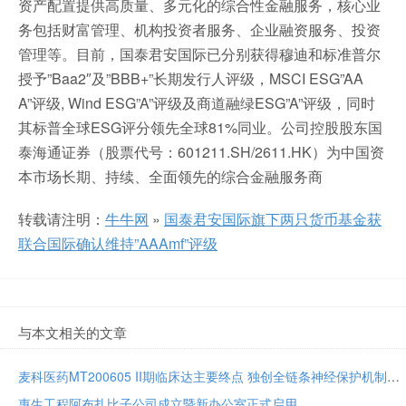
资产配置提供高质量、多元化的综合性金融服务，核心业
务包括财富管理、机构投资者服务、企业融资服务、投资
管理等。目前，国泰君安国际已分别获得穆迪和标准普尔
授予”Baa2″及”BBB+”长期发行人评级，MSCI ESG”AA
A”评级, Wind ESG”A”评级及商道融绿ESG”A”评级，同时
其标普全球ESG评分领先全球81%同业。公司控股股东国
泰海通证券（股票代号：601211.SH/2611.HK）为中国资
本市场长期、持续、全面领先的综合金融服务商
转载请注明：
牛牛网
»
国泰君安国际旗下两只货币基金获
联合国际确认维持”AAAmf”评级
与本文相关的文章
麦科医药MT200605 II期临床达主要终点 独创全链条神经保护机制将亮相国际卒中大会
惠生工程阿布扎比子公司成立暨新办公室正式启用