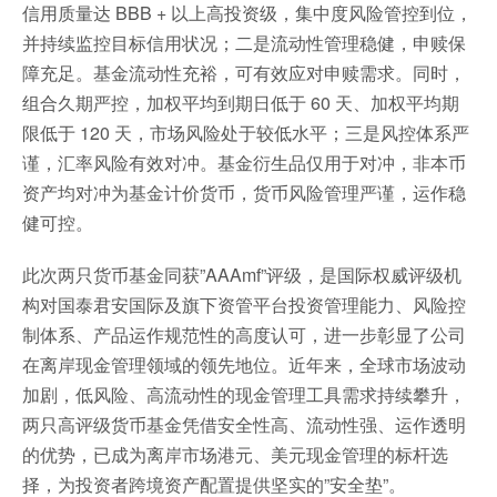
信用质量达 BBB + 以上高投资级，集中度风险管控到位，
并持续监控目标信用状况；二是流动性管理稳健，申赎保
障充足。基金流动性充裕，可有效应对申赎需求。同时，
组合久期严控，加权平均到期日低于 60 天、加权平均期
限低于 120 天，市场风险处于较低水平；三是风控体系严
谨，汇率风险有效对冲。基金衍生品仅用于对冲，非本币
资产均对冲为基金计价货币，货币风险管理严谨，运作稳
健可控。
此次两只货币基金同获”AAAmf”评级，是国际权威评级机
构对国泰君安国际及旗下资管平台投资管理能力、风险控
制体系、产品运作规范性的高度认可，进一步彰显了公司
在离岸现金管理领域的领先地位。近年来，全球市场波动
加剧，低风险、高流动性的现金管理工具需求持续攀升，
两只高评级货币基金凭借安全性高、流动性强、运作透明
的优势，已成为离岸市场港元、美元现金管理的标杆选
择，为投资者跨境资产配置提供坚实的”安全垫”。