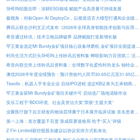
SHEIN招股在即：深耕ESG领域 赋能产业高质量可持续发展
极视角：对标Open AI DeployCo，以视觉语言大模型打通AI企业级落地“最后一公里”
腾讯云联合沙利文正式发布《2026年全球具身智能技术创新与应用白皮书》
希音通过聆讯：技术立根品牌破界 品牌赋能打造新增长极
罕王黄金选定Mt Bundy金矿项目核心设备球磨机 金矿项目全面提速
时尚生活方式巨头SHEIN上传聆讯后资料集 蝉联影响力百强第二 活跃顾客达2.73亿
希音向联交所上传聆讯后资料集：全球数字化柔性时尚龙头 独特业务模式构筑坚固护城河
澳优2026半年度业绩预告：预计营收约人民币30.65亿元至31.65亿元 核心业务基础保持稳定
Tesollo，机器人手专业企业 启动IPO进程 选定KB证券为主承销商
罕王黄金获Mt Bundy金矿项目关键许可 启动选厂场地清除作业
安乐工程于“BDO环境、社会及管治大奖”荣获“主题大奖”
业聚医疗旗下自主研发药物涂层球囊于日本展开临床试验 首名患者已入组
第一上海：首次覆盖千百度 形成双赛道格局 给予“买入”评级
Z Fin Limited获控股股东建议以协议安排方式私有化
智见远方 汇启新程 广发证券-智汇企业家办公室2周年客户高峰论坛在穗举办