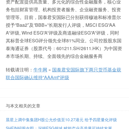
资产配置提供高质量、多元化的综合性金融服务，核心业
务包括财富管理、机构投资者服务、企业融资服务、投资
管理等。目前，国泰君安国际已分别获得穆迪和标准普尔
授予”Baa2″及”BBB+”长期发行人评级，MSCI ESG”AA
A”评级, Wind ESG”A”评级及商道融绿ESG”A”评级，同时
其标普全球ESG评分领先全球81%同业。公司控股股东国
泰海通证券（股票代号：601211.SH/2611.HK）为中国资
本市场长期、持续、全面领先的综合金融服务商
转载请注明：
牛牛网
»
国泰君安国际旗下两只货币基金获
联合国际确认维持”AAAmf”评级
与本文相关的文章
晨星上调中集集团H股公允价值至10.27港元 给予四星量化评级
SHEIN招股在即：深耕ESG领域 赋能产业高质量可持续发展