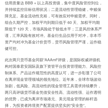
信用质量达 BBB + 以上高投资级，集中度风险管控到位，
并持续监控目标信用状况；二是流动性管理稳健，申赎保
障充足。基金流动性充裕，可有效应对申赎需求。同时，
组合久期严控，加权平均到期日低于 60 天、加权平均期
限低于 120 天，市场风险处于较低水平；三是风控体系严
谨，汇率风险有效对冲。基金衍生品仅用于对冲，非本币
资产均对冲为基金计价货币，货币风险管理严谨，运作稳
健可控。
此次两只货币基金同获”AAAmf”评级，是国际权威评级机
构对国泰君安国际及旗下资管平台投资管理能力、风险控
制体系、产品运作规范性的高度认可，进一步彰显了公司
在离岸现金管理领域的领先地位。近年来，全球市场波动
加剧，低风险、高流动性的现金管理工具需求持续攀升，
两只高评级货币基金凭借安全性高、流动性强、运作透明
的优势，已成为离岸市场港元、美元现金管理的标杆选
择，为投资者跨境资产配置提供坚实的”安全垫”。