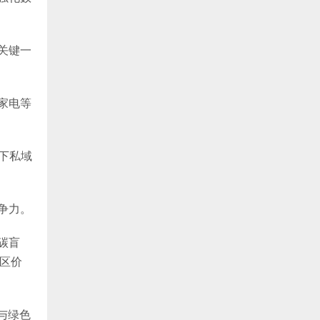
的关键一
康家电等
下私域
争力。
碳盲
区价
与绿色