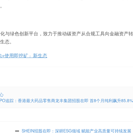
。
下专注于碳资产数字化与绿色创新平台，致力于推动碳资产从合规工具向金融资产
生态。
字钱包+使用即挖矿」新生态
心
IPO追踪：香港最大药品零售商龙丰集团招股在即 首8个月纯利飙升85.8%
SHEIN招股在即：深耕ESG领域 赋能产业高质量可持续发展