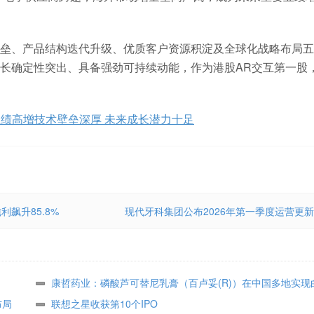
垒、产品结构迭代升级、优质客户资源积淀及全球化战略布局五
长确定性突出、具备强劲可持续动能，作为港股AR交互第一股
绩高增技术壁垒深厚 未来成长潜力十足
飙升85.8%
现代牙科集团公布2026年第一季度运营更新
康哲药业：磷酸芦可替尼乳膏（百卢妥(R)）在中国多地实现
布局
处方落地
联想之星收获第10个IPO