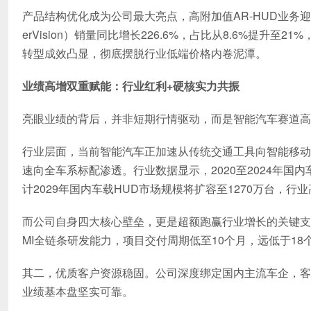
产品结构优化成为公司最大亮点，高附加值AR-HUD业务迎来
erVision）销量同比增长226.6%，占比从8.6%提升
转型成效凸显，彻底摆脱行业低端价格内卷泥潭。
业绩高增双重赋能：行业红利+硬核实力共振
亮眼业绩的背后，并非短期行情驱动，而是智能汽车赛道高
行业层面，当前智能汽车正加速从传统交通工具向智能移动
速向全车系标配渗透。行业数据显示，2020至2024年国
计2029年国内车载HUD市场规模将扩容至1270万台，
而公司自身四大核心壁垒，更是超额跑赢行业增长的关键支
MI全链条研发能力，项目交付周期低至10个月，远低于1
其二，优质客户资源稳固。公司深度绑定国内主流车企，客
业绩基本盘坚实可靠。