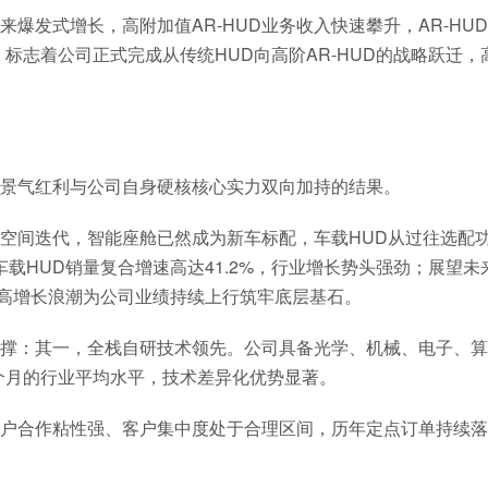
爆发式增长，高附加值AR-HUD业务收入快速攀升，AR-HUD
至21%，标志着公司正式完成从传统HUD向高阶AR-HUD的战略跃迁
景气红利与公司自身硬核核心实力双向加持的结果。
空间迭代，智能座舱已然成为新车标配，车载HUD从过往选配
内车载HUD销量复合增速高达41.2%，行业增长势头强劲；展望未
行业高增长浪潮为公司业绩持续上行筑牢底层基石。
撑：其一，全栈自研技术领先。公司具备光学、机械、电子、算
8个月的行业平均水平，技术差异化优势显著。
户合作粘性强、客户集中度处于合理区间，历年定点订单持续落