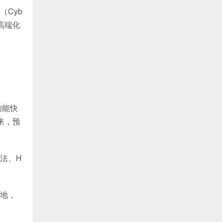
（Cyb
，高端化
功能快
来，预
法、H
地，