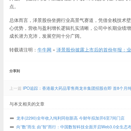
点。
总体而言，泽景股份坐拥行业高景气赛道，凭借全栈技术壁
心优势，营收与盈利增长逻辑扎实清晰，公司中长期业绩增
成长潜力充沛，发展空间十分广阔。
转载请注明：
牛牛网
»
泽景股份披露上市后的首份年报：业
分享到
上一篇
IPO追踪：香港最大药品零售商龙丰集团招股在即 首8个月纯利
与本文相关的文章
龙丰(2290)全年收入纯利同创新高 今财年拟加开6至7间门店
向”数”而生 由”智”而行：中国数智科技全面开启Web3.0全生态