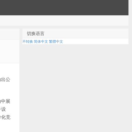
切换语言
不转换
简体中文
繁體中文
勒出公
动中展
子设
异化竞