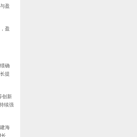
与盈
争，盈
绩确
长提
等创新
，持续强
建海
增长