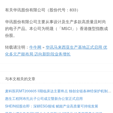
有关华讯股份有限公司（股份代号：833）
华讯股份有限公司主要从事设计及生产多款高质量且时尚
的电子产品。本公司为明晟（「MSCI」）香港微型指数成
份股。
转载请注明：
牛牛网
»
华讯马来西亚生产基地正式启用 优
化多元产能布局 迈向新阶段业务增长
与本文相关的文章
麦科医药MT200605 II期临床达主要终点 独创全链条神经保护机制将亮相国际卒中大会
惠生工程阿布扎比子公司成立暨新办公室正式启用
SHEIN招股在即：深耕ESG领域 赋能产业高质量可持续发展