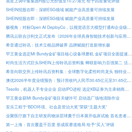
晨星上调中集集团H股公允价值至10.27港元 给予四星量化评级
SHEIN招股在即：深耕ESG领域 赋能产业高质量可持续发展
SHEIN招股在即：深耕ESG领域 赋能产业高质量可持续发展
极视角：对标Open AI DeployCo，以视觉语言大模型打通AI企业级落地“最后一公里”
腾讯云联合沙利文正式发布《2026年全球具身智能技术创新与应用白皮书》
希音通过聆讯：技术立根品牌破界 品牌赋能打造新增长极
罕王黄金选定Mt Bundy金矿项目核心设备球磨机 金矿项目全面提速
时尚生活方式巨头SHEIN上传聆讯后资料集 蝉联影响力百强第二 活跃顾客达2.73亿
希音向联交所上传聆讯后资料集：全球数字化柔性时尚龙头 独特业务模式构筑坚固护城河
澳优2026半年度业绩预告：预计营收约人民币30.65亿元至31.65亿元 核心业务基础保持稳定
Tesollo，机器人手专业企业 启动IPO进程 选定KB证券为主承销商
罕王黄金获Mt Bundy金矿项目关键许可 启动选厂场地清除作业
安乐工程于“BDO环境、社会及管治大奖”荣获“主题大奖”
业聚医疗旗下自主研发药物涂层球囊于日本展开临床试验 首名患者已入组
第一上海：首次覆盖千百度 形成双赛道格局 给予“买入”评级