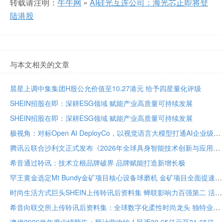
转载请注明：
牛牛网
»
AI硅光互连公司：海光芯正即将登
陆港股
与本文相关的文章
晨星上调中集集团H股公允价值至10.27港元 给予四星量化评级
SHEIN招股在即：深耕ESG领域 赋能产业高质量可持续发展
SHEIN招股在即：深耕ESG领域 赋能产业高质量可持续发展
极视角：对标Open AI DeployCo，以视觉语言大模型打通AI企业级落地“最后一公里”
腾讯云联合沙利文正式发布《2026年全球具身智能技术创新与应用白皮书》
希音通过聆讯：技术立根品牌破界 品牌赋能打造新增长极
罕王黄金选定Mt Bundy金矿项目核心设备球磨机 金矿项目全面提速
时尚生活方式巨头SHEIN上传聆讯后资料集 蝉联影响力百强第二 活跃顾客达2.73亿
希音向联交所上传聆讯后资料集：全球数字化柔性时尚龙头 独特业务模式构筑坚固护城河