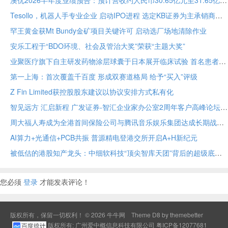
澳优2026半年度业绩预告：预计营收约人民币30.65亿元至31.65亿元 核心业务基础保持稳定
Tesollo，机器人手专业企业 启动IPO进程 选定KB证券为主承销商
罕王黄金获Mt Bundy金矿项目关键许可 启动选厂场地清除作业
安乐工程于“BDO环境、社会及管治大奖”荣获“主题大奖”
业聚医疗旗下自主研发药物涂层球囊于日本展开临床试验 首名患者已入组
第一上海：首次覆盖千百度 形成双赛道格局 给予“买入”评级
Z Fin Limited获控股股东建议以协议安排方式私有化
智见远方 汇启新程 广发证券-智汇企业家办公室2周年客户高峰论坛在穗举办
周大福人寿成为全港首间保险公司与腾讯音乐娱乐集团达成长期战略合作
AI算力+光通信+PCB共振 普源精电登港交所开启A+H新纪元
被低估的港股知产龙头：中细软科技“顶尖智库天团”背后的超级底牌
您必须
登录
才能发表评论！
版权所有，保留一切权利！ © 2026
牛牛网
Theme
D8 by themebetter
版权所有: 广州爱中概信息科技有限公司
粤ICP备12077681