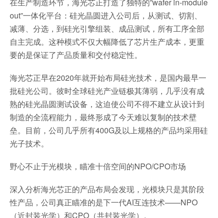
在生产制造环节，海光芯正打造了独特的”wafer in-module
out”一体化平台：硅光晶圆进入公司后，从测试、切割、
减薄、分选，到硅光引擎组装、成品测试，所有工序全部
自主完成。这种模式不仅大幅降低了芯片生产成本，更重
要的是保证了产品质量和交付稳定性。
海光芯正早在2020年就开始布局硅光技术，是国内最早一
批硅光公司。彼时全球硅光产业链极其薄弱，几乎没有成
熟的硅光晶圆测试设备，这迫使公司不得不建立从设计到
制造的全流程能力，最终形成了今天难以复制的技术壁
垒。目前，公司几乎所有400G及以上规格的产品均采用硅
光子技术。
野心不止于光模块，瞄准十倍空间的NPO/CPO市场
深入分析海光芯正的产品布局会发现，光模块只是其阶段
性产品，公司真正瞄准的是下一代AI互连技术——NPO
（近封装光学）和CPO（共封装光学）。