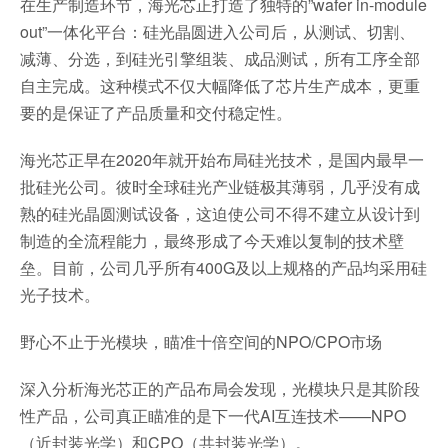
在生产制造环节，海光芯正打造了独特的”wafer in-module
out”一体化平台：硅光晶圆进入公司后，从测试、切割、
减薄、分选，到硅光引擎组装、成品测试，所有工序全部
自主完成。这种模式不仅大幅降低了芯片生产成本，更重
要的是保证了产品质量和交付稳定性。
海光芯正早在2020年就开始布局硅光技术，是国内最早一
批硅光公司。彼时全球硅光产业链极其薄弱，几乎没有成
熟的硅光晶圆测试设备，这迫使公司不得不建立从设计到
制造的全流程能力，最终形成了今天难以复制的技术壁
垒。目前，公司几乎所有400G及以上规格的产品均采用硅
光子技术。
野心不止于光模块，瞄准十倍空间的NPO/CPO市场
深入分析海光芯正的产品布局会发现，光模块只是其阶段
性产品，公司真正瞄准的是下一代AI互连技术——NPO
（近封装光学）和CPO（共封装光学）。