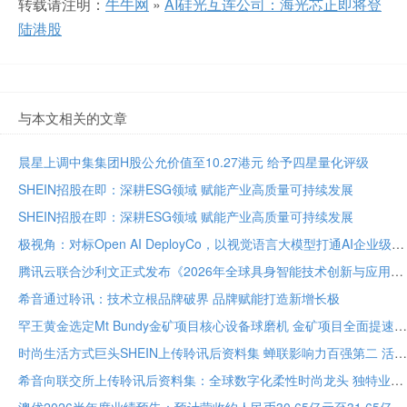
转载请注明：
牛牛网
»
AI硅光互连公司：海光芯正即将登
陆港股
与本文相关的文章
晨星上调中集集团H股公允价值至10.27港元 给予四星量化评级
SHEIN招股在即：深耕ESG领域 赋能产业高质量可持续发展
SHEIN招股在即：深耕ESG领域 赋能产业高质量可持续发展
极视角：对标Open AI DeployCo，以视觉语言大模型打通AI企业级落地“最后一公里”
腾讯云联合沙利文正式发布《2026年全球具身智能技术创新与应用白皮书》
希音通过聆讯：技术立根品牌破界 品牌赋能打造新增长极
罕王黄金选定Mt Bundy金矿项目核心设备球磨机 金矿项目全面提速
时尚生活方式巨头SHEIN上传聆讯后资料集 蝉联影响力百强第二 活跃顾客达2.73亿
希音向联交所上传聆讯后资料集：全球数字化柔性时尚龙头 独特业务模式构筑坚固护城河