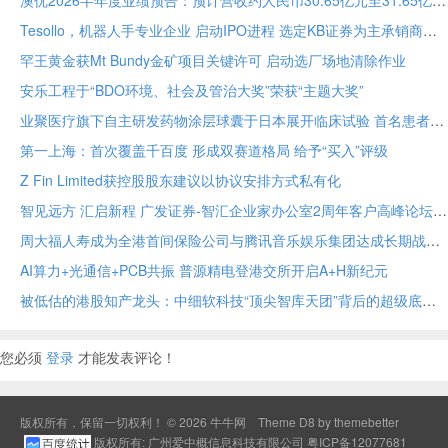
澳优2026半年度业绩预告：预计营收约人民币30.65亿元至31.65亿元 核心业务基础保持稳定
Tesollo，机器人手专业企业 启动IPO进程 选定KB证券为主承销商
罕王黄金获Mt Bundy金矿项目关键许可 启动选厂场地清除作业
安乐工程于“BDO环境、社会及管治大奖”荣获“主题大奖”
业聚医疗旗下自主研发药物涂层球囊于日本展开临床试验 首名患者已入组
第一上海：首次覆盖千百度 形成双赛道格局 给予“买入”评级
Z Fin Limited获控股股东建议以协议安排方式私有化
智见远方 汇启新程 广发证券-智汇企业家办公室2周年客户高峰论坛在穗举办
周大福人寿成为全港首间保险公司与腾讯音乐娱乐集团达成长期战略合作
AI算力+光通信+PCB共振 普源精电登港交所开启A+H新纪元
被低估的港股知产龙头：中细软科技“顶尖智库天团”背后的超级底牌
您必须
登录
才能发表评论！
版权所有，保留一切权利！ © 2026
牛牛网
Theme
D8 by themebetter
版权所有: 广州爱中概信息科技有限公司
粤ICP备12077681