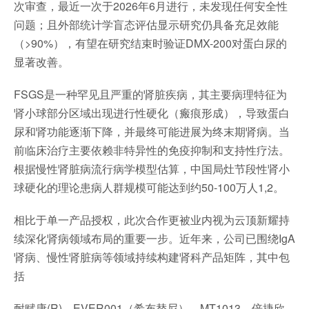
次审查，最近一次于2026年6月进行，未发现任何安全性
问题；且外部统计学盲态评估显示研究仍具备充足效能
（>90%），有望在研究结束时验证DMX-200对蛋白尿的
显著改善。
FSGS是一种罕见且严重的肾脏疾病，其主要病理特征为
肾小球部分区域出现进行性硬化（瘢痕形成），导致蛋白
尿和肾功能逐渐下降，并最终可能进展为终末期肾病。当
前临床治疗主要依赖非特异性的免疫抑制和支持性疗法。
根据慢性肾脏病流行病学模型估算，中国局灶节段性肾小
球硬化的理论患病人群规模可能达到约50-100万人1,2。
相比于单一产品授权，此次合作更被业内视为云顶新耀持
续深化肾病领域布局的重要一步。近年来，公司已围绕IgA
肾病、慢性肾脏病等领域持续构建肾科产品矩阵，其中包
括
耐赋康(R)、EVER001（希布替尼）、MT1013、倍捷欣