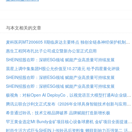
与本文相关的文章
麦科医药MT200605 II期临床达主要终点 独创全链条神经保护机制将亮相国际卒中大会
惠生工程阿布扎比子公司成立暨新办公室正式启用
SHEIN招股在即：深耕ESG领域 赋能产业高质量可持续发展
晨星上调中集集团H股公允价值至10.27港元 给予四星量化评级
SHEIN招股在即：深耕ESG领域 赋能产业高质量可持续发展
SHEIN招股在即：深耕ESG领域 赋能产业高质量可持续发展
极视角：对标Open AI DeployCo，以视觉语言大模型打通AI企业级落地“最后一公里”
腾讯云联合沙利文正式发布《2026年全球具身智能技术创新与应用白皮书》
希音通过聆讯：技术立根品牌破界 品牌赋能打造新增长极
罕王黄金选定Mt Bundy金矿项目核心设备球磨机 金矿项目全面提速
时尚生活方式巨头SHEIN上传聆讯后资料集 蝉联影响力百强第二 活跃顾客达2.73亿