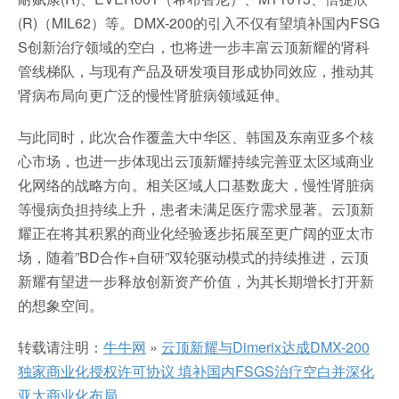
(R)（MIL62）等。DMX-200的引入不仅有望填补国内FSG
S创新治疗领域的空白，也将进一步丰富云顶新耀的肾科
管线梯队，与现有产品及研发项目形成协同效应，推动其
肾病布局向更广泛的慢性肾脏病领域延伸。
与此同时，此次合作覆盖大中华区、韩国及东南亚多个核
心市场，也进一步体现出云顶新耀持续完善亚太区域商业
化网络的战略方向。相关区域人口基数庞大，慢性肾脏病
等慢病负担持续上升，患者未满足医疗需求显著。云顶新
耀正在将其积累的商业化经验逐步拓展至更广阔的亚太市
场，随着”BD合作+自研”双轮驱动模式的持续推进，云顶
新耀有望进一步释放创新资产价值，为其长期增长打开新
的想象空间。
转载请注明：
牛牛网
»
云顶新耀与Dimerix达成DMX-200
独家商业化授权许可协议 填补国内FSGS治疗空白并深化
亚太商业化布局