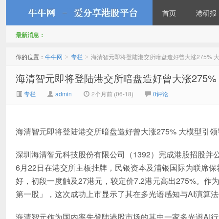
首页
港研报
最新消息：
牛牛网
你的位置：
牛牛网
专栏
海清智元即将登陆港交所暗盘造好曾大涨275% 
>
>
海清智元即将登陆港交所暗盘造好曾大涨275%
专栏
admin
2个月前 (06-18)
0评论
海清智元即将登陆港交所暗盘造好曾大涨275% 大模型引
深圳海清智元科技股份有限公司（1392）完成港股招股并公
6月22日在港交所主板挂牌，民银资本及浦银国际为联席保
好，初段一度触及27港元，较定价7.2港元高出275%。
第一股」，这次成功上市显示了其在多光谱感知与AI演算
海清智元作为国内率先登陆港股市场的其中一家多光谱AI行业龙