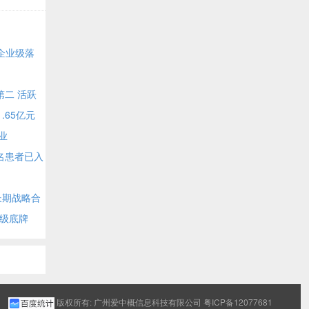
I企业级落
第二 活跃
.65亿元
业
名患者已入
长期战略合
超级底牌
版权所有: 广州爱中概信息科技有限公司
粤ICP备12077681