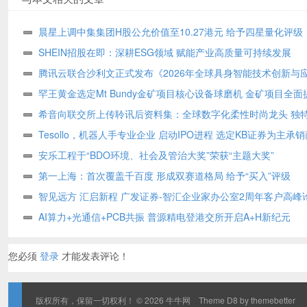
晨星上调中集集团H股公允价值至10.27港元 给予四星量化评级
SHEIN招股在即：深耕ESG领域 赋能产业高质量可持续发展
腾讯云联合沙利文正式发布《2026年全球具身智能技术创新与
书》
罕王黄金选定Mt Bundy金矿项目核心设备球磨机 金矿项目全面
希音向联交所上传聆讯后资料集：全球数字化柔性时尚龙头 独
式构筑坚固护城河
Tesollo，机器人手专业企业 启动IPO进程 选定KB证券为主承销
安乐工程于“BDO环境、社会及管治大奖”荣获“主题大奖”
第一上海：首次覆盖千百度 形成双赛道格局 给予“买入”评级
智见远方 汇启新程 广发证券-智汇企业家办公室2周年客户高峰
举办
AI算力+光通信+PCB共振 普源精电登港交所开启A+H新纪元
您必须
登录
才能发表评论！
版权所有，保留一切权利！ © 2026
牛牛网
Theme
D8 by themebetter