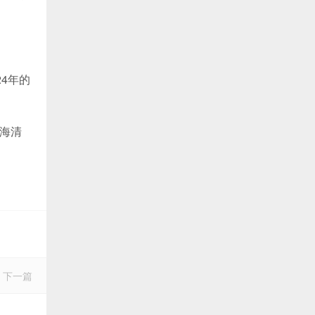
4年的
海清
下一篇