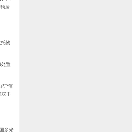
司稳居
依托物
。
和处置
自研“智
可双丰
国多光