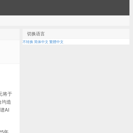
切换语言
不转换
简体中文
繁體中文
元将于
台均造
谱AI
25年，