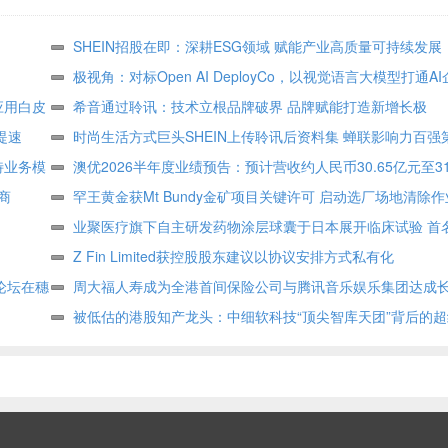
SHEIN招股在即：深耕ESG领域 赋能产业高质量可持续发展
极视角：对标Open AI DeployCo，以视觉语言大模型打通A
应用白皮
地“最后一公里”
希音通过聆讯：技术立根品牌破界 品牌赋能打造新增长极
提速
时尚生活方式巨头SHEIN上传聆讯后资料集 蝉联影响力百强
特业务模
顾客达2.73亿
澳优2026半年度业绩预告：预计营收约人民币30.65亿元至31
商
核心业务基础保持稳定
罕王黄金获Mt Bundy金矿项目关键许可 启动选厂场地清除作
业聚医疗旗下自主研发药物涂层球囊于日本展开临床试验 首
组
Z Fin Limited获控股股东建议以协议安排方式私有化
论坛在穗
周大福人寿成为全港首间保险公司与腾讯音乐娱乐集团达成
作
被低估的港股知产龙头：中细软科技“顶尖智库天团”背后的