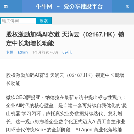
繁
牛牛网
股权激励加码AI赛道 天润云（02167.HK）锁
定中长期增长动能
专栏
admin
1个月前 (07-08)
0评论
股权激励加码AI赛道 天润云（02167.HK）锁定中长期增
长动能
微软CEO萨提亚・纳德拉在最新专访中提出标志性观点：
企业AI时代的核心壁垒，是自建一套可持续自我优化的“爬
山机器”学习闭环，依托真实业务数据持续迭代、复利增
长。这一观点标志着企业数字化正式迈入AI员工自主作业
闭环替代传统SaaS的全新阶段，AI Agent商业化落地能