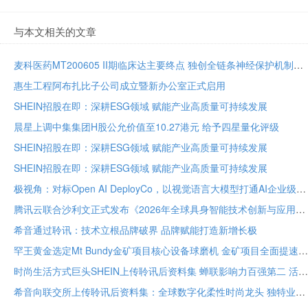
与本文相关的文章
麦科医药MT200605 II期临床达主要终点 独创全链条神经保护机制将亮相国际卒中大会
惠生工程阿布扎比子公司成立暨新办公室正式启用
SHEIN招股在即：深耕ESG领域 赋能产业高质量可持续发展
晨星上调中集集团H股公允价值至10.27港元 给予四星量化评级
SHEIN招股在即：深耕ESG领域 赋能产业高质量可持续发展
SHEIN招股在即：深耕ESG领域 赋能产业高质量可持续发展
极视角：对标Open AI DeployCo，以视觉语言大模型打通AI企业级落地“最后一公里”
腾讯云联合沙利文正式发布《2026年全球具身智能技术创新与应用白皮书》
希音通过聆讯：技术立根品牌破界 品牌赋能打造新增长极
罕王黄金选定Mt Bundy金矿项目核心设备球磨机 金矿项目全面提速
时尚生活方式巨头SHEIN上传聆讯后资料集 蝉联影响力百强第二 活跃顾客达2.73亿
希音向联交所上传聆讯后资料集：全球数字化柔性时尚龙头 独特业务模式构筑坚固护城河