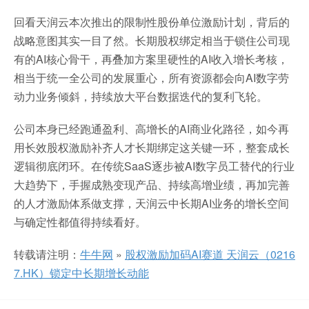
回看天润云本次推出的限制性股份单位激励计划，背后的
战略意图其实一目了然。长期股权绑定相当于锁住公司现
有的AI核心骨干，再叠加方案里硬性的AI收入增长考核，
相当于统一全公司的发展重心，所有资源都会向AI数字劳
动力业务倾斜，持续放大平台数据迭代的复利飞轮。
公司本身已经跑通盈利、高增长的AI商业化路径，如今再
用长效股权激励补齐人才长期绑定这关键一环，整套成长
逻辑彻底闭环。在传统SaaS逐步被AI数字员工替代的行业
大趋势下，手握成熟变现产品、持续高增业绩，再加完善
的人才激励体系做支撑，天润云中长期AI业务的增长空间
与确定性都值得持续看好。
转载请注明：
牛牛网
»
股权激励加码AI赛道 天润云（0216
7.HK）锁定中长期增长动能