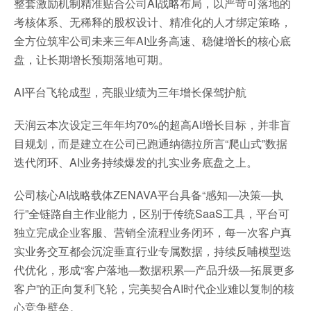
整套激励机制精准贴合公司AI战略布局，以严苛可落地的
考核体系、无稀释的股权设计、精准化的人才绑定策略，
全方位筑牢公司未来三年AI业务高速、稳健增长的核心底
盘，让长期增长预期落地可期。
AI平台飞轮成型，亮眼业绩为三年增长保驾护航
天润云本次设定三年年均70%的超高AI增长目标，并非盲
目规划，而是建立在公司已跑通纳德拉所言“爬山式”数据
迭代闭环、AI业务持续爆发的扎实业务底盘之上。
公司核心AI战略载体ZENAVA平台具备“感知—决策—执
行”全链路自主作业能力，区别于传统SaaS工具，平台可
独立完成企业客服、营销全流程业务闭环，每一次客户真
实业务交互都会沉淀垂直行业专属数据，持续反哺模型迭
代优化，形成“客户落地—数据积累—产品升级—拓展更多
客户”的正向复利飞轮，完美契合AI时代企业难以复制的核
心竞争壁垒。