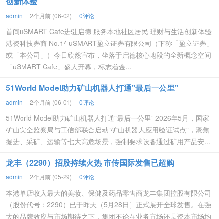
创新体验
admin
2个月前 (06-02)
0评论
首间uSMART Cafe进驻启德 服务本地社区居民 理财与生活创新体验
港资科技券商 No.1^ uSMART盈立证券有限公司（下称「盈立证券」
或「本公司」）今日欣然宣布，坐落于启德核心地段的全新概念空间
「uSMART Cafe」盛大开幕，标志着金...
51World Model助力矿山机器人打通”最后一公里”
admin
2个月前 (06-01)
0评论
51World Model助力矿山机器人打通”最后一公里” 2026年5月，国家
矿山安全监察局与工信部联合启动”矿山机器人应用验证试点”‌，聚焦
掘进、采矿、运输等七大高危场景，强制要求设备通过矿用产品安...
龙丰（2290）招股持续火热 市传国际发售已超购
admin
2个月前 (05-29)
0评论
本港单店收入最大的美妆、保健及药品零售商龙丰集团控股有限公司
（股份代号：2290）已于昨天（5月28日）正式展开全球发售。在强
大的品牌效应与市场期待之下，集团不论在业务市场还是资本市场均