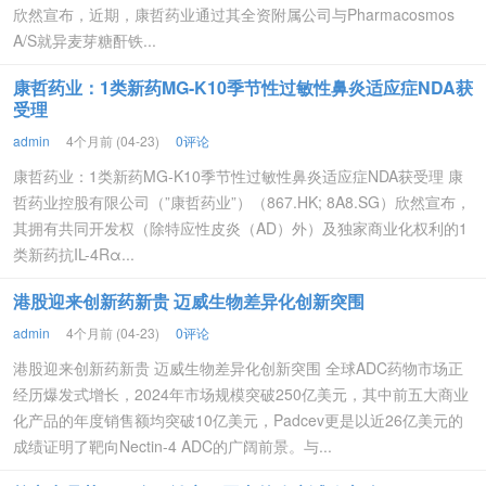
欣然宣布，近期，康哲药业通过其全资附属公司与Pharmacosmos
A/S就异麦芽糖酐铁...
康哲药业：1类新药MG-K10季节性过敏性鼻炎适应症NDA获
受理
admin
4个月前 (04-23)
0评论
康哲药业：1类新药MG-K10季节性过敏性鼻炎适应症NDA获受理 康
哲药业控股有限公司（”康哲药业”）（867.HK; 8A8.SG）欣然宣布，
其拥有共同开发权（除特应性皮炎（AD）外）及独家商业化权利的1
类新药抗IL-4Rα...
港股迎来创新药新贵 迈威生物差异化创新突围
admin
4个月前 (04-23)
0评论
港股迎来创新药新贵 迈威生物差异化创新突围 全球ADC药物市场正
经历爆发式增长，2024年市场规模突破250亿美元，其中前五大商业
化产品的年度销售额均突破10亿美元，Padcev更是以近26亿美元的
成绩证明了靶向Nectin-4 ADC的广阔前景。与...