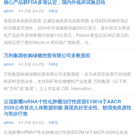
核心产品获FDA多项认定，国内外临床试验启动
admin
4个月前 (04-23)
0评论
港股迎来创新药新贵 迈威生物差异化创新突围 全球ADC药物市场正
经历爆发式增长，2024年市场规模突破250亿美元，其中前五大商业
化产品的年度销售额均突破10亿美元，Padcev更是以近26亿美元的
成绩证明了靶向Nectin-4 ADC的广阔前景。与...
万利集团收购绿燃控股有限公司多数股权
admin
4个月前 (04-23)
0评论
万利集团收购绿燃控股有限公司多数股权 – 在马来西亚拓展可持续燃
料原料贸易业务，支持SAF和生物燃料产业发展 万利集团（以下简
称”万利”或”集团”）之上市实体 CBL Internation...
云顶新耀mRNA个性化肿瘤治疗性疫苗EVM16于AACR
2026公布首次人体数据积极 展现良好安全性、较强免疫原性
与初步疗效
admin
4个月前 (04-22)
0评论
云顶新耀mRNA个性化肿瘤治疗性疫苗EVM16于AACR 2026公布首