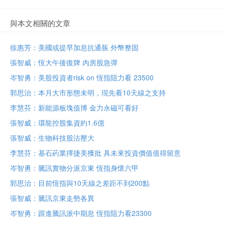
與本文相關的文章
徐惠芳：美國或提早加息抗通脹 外幣整固
張智威：恆大午後復牌 內房股急彈
岑智勇：美股投資者risk on 恆指阻力看 23500
郭思治：本月大市形態未明，現先看10天線之支持
李慧芬：新能源板塊值博 金力永磁可看好
張智威：環龍控股集資約1.6億
張智威：生物科技股沽壓大
李慧芬：基石葯業擇捷美獲批 具未來投資價值值得留意
岑智勇：騰訊實物分派京東 恆指身懷六甲
郭思治：目前恆指與10天線之差距不到200點
張智威：騰訊京東走勢各異
岑智勇：跟進騰訊派中期息 恆指阻力看23300