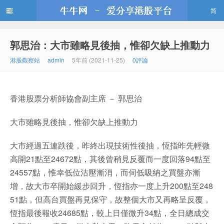
简
郭思治：大市雖略見後抽，惟卻欠缺上推動力
牛牛網
港股觀察站
admin
5年前 (2021-11-25)
0評論
香港股票分析師協會副主席 － 郭思治
大市雖略見後抽，惟卻欠缺上推動力
大市經過五連跌後，昨終出現技術性後抽，恆指昨先輕微
高開21點至24672點，其後曾稍見反覆而一度回落94點至
24557點，惟幸低位沽壓漸消，而伺低吸納之買盤亦漸
增，故大市卒開始緩步回升，恆指亦一度上升200點至248
51點，但高台買盤再見保守，故整個大市又再略呈反覆，
恆指最後報收24685點，較上日僅微升34點，全日總成交