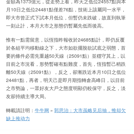
金額為1373億元，從走勢上看，昨天之低位24557點與本
月10日之低位24481點僅差76點，技術上該屬同一水平，
即大市曾正式下試本月低位，但暫仍未跌破，故直到執筆
一刻止計，本月大市之形態仍暫屬先低而後高。
惟有一點需留意，以恆指昨報收於24685點計，即仍反覆
於各組平均移動線之下，大市如欲擺脫欲試底之弱態，首
要的條件必需先重越50天線（25091點）並穩守其上，以
目前之市況看，形勢暫確有點難度，首先，恆指暫己稍跌
離50天線（25091點），反之，卻漸跌近本月10日之低位
24481點，再者，明天己是即月期指轉倉高峰日，以目前
之市勢論，一眾好友大戶之態度明顯仍較保守，反之，淡
友卻持續主導大局。
轉載請註明：
牛牛网
»
郭思治：大市虽略见后抽，惟却欠
缺上推动力