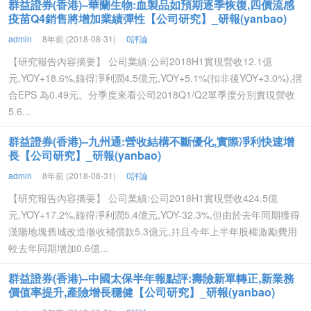
群益證券(香港)–華蘭生物:血製品如預期逐季恢復,四價流感
疫苗Q4銷售將增加業績彈性【公司研究】_研報(yanbao)
admin
8年前 (2018-08-31)
0評論
【研究報告內容摘要】 公司業績:公司2018H1實現營收12.1億
元,YOY+18.6%,錄得凈利潤4.5億元,YOY+5.1%(扣非後YOY+3.0%),摺
合EPS 為0.49元。分季度來看公司2018Q1/Q2單季度分別實現營收
5.6...
群益證券(香港)–九州通:營收結構不斷優化,實際凈利快速增
長【公司研究】_研報(yanbao)
admin
8年前 (2018-08-31)
0評論
【研究報告內容摘要】 公司業績:公司2018H1實現營收424.5億
元,YOY+17.2%,錄得凈利潤5.4億元,YOY-32.3%,但由於去年同期獲得
漢陽地塊舊城改造徵收補償款5.3億元,幷且今年上半年股權激勵費用
較去年同期增加0.6億...
群益證券(香港)–中國太保半年報點評:壽險新單轉正,新業務
價值率提升,產險增長穩健【公司研究】_研報(yanbao)