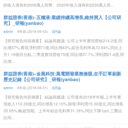
的收入僅有約2006萬人民幣、2020年收入僅有約2230萬人民...
群益證券(香港)–五糧液:業績持續高增長,維持買入【公司研
究】_研報(yanbao)
admin
8年前 (2018-09-03)
0評論
【研究報告內容摘要】 結論與建議: 公司上半年實現營收214.2億,同
比增37%,實現凈利潤71億,同比增43%,綜合毛利率為72.84%,同比上
升1.19個百分點,二季度實現營收75億,同比增37.7%,凈利潤21.4億,同
比增...
群益證券(香港)–金風科技:風電開發業務搶眼,在手訂單刷新
歷史記錄【公司研究】_研報(yanbao)
admin
8年前 (2018-08-31)
0評論
【研究報告內容摘要】 結論與建議: 公司發布2018半年報,上半年實
現收入110.30億元,同比增長12.10%,歸母凈利潤15.30億元,同比增長
35.05%,略超預期。上半年綜合毛利率31.18%,同比下降1pct,三費佔
比同...