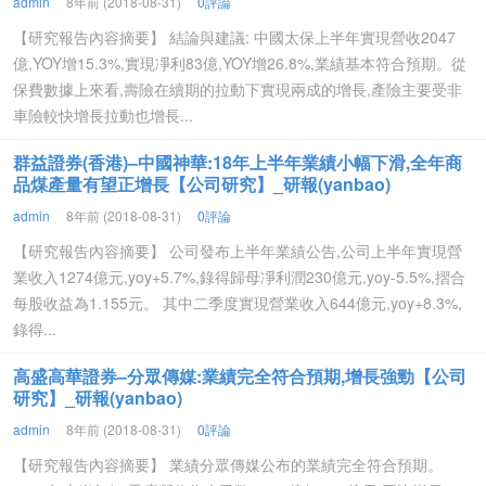
admin
8年前 (2018-08-31)
0評論
【研究報告內容摘要】 結論與建議: 中國太保上半年實現營收2047
億,YOY增15.3%,實現凈利83億,YOY增26.8%,業績基本符合預期。從
保費數據上來看,壽險在續期的拉動下實現兩成的增長,產險主要受非
車險較快增長拉動也增長...
群益證券(香港)–中國神華:18年上半年業績小幅下滑,全年商
品煤產量有望正增長【公司研究】_研報(yanbao)
admin
8年前 (2018-08-31)
0評論
【研究報告內容摘要】 公司發布上半年業績公告,公司上半年實現營
業收入1274億元,yoy+5.7%,錄得歸母凈利潤230億元,yoy-5.5%,摺合
每股收益為1.155元。 其中二季度實現營業收入644億元,yoy+8.3%,
錄得...
高盛高華證券–分眾傳媒:業績完全符合預期,增長強勁【公司
研究】_研報(yanbao)
admin
8年前 (2018-08-31)
0評論
【研究報告內容摘要】 業績分眾傳媒公布的業績完全符合預期。