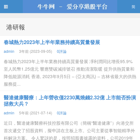
简
港研報
牛牛網
春城熱力2023年上半年業務持續高質量發展
admin
3年前 (2023-09-05)
0評論
春城熱力2023年上半年業務持續高質量發展 凈利潤同比增長95.9%
至人民幣1.25億元 響應雙碳減排號召 推動清潔取暖 提升供熱質量和
降低能源消耗 香港, 2023年9月5日 – (亞太商訊) – 吉林省最大的供熱
服務提...
醫達健康醫療：上年營收僅2230萬燒錢2.32億 上市能否扮演
拯救大兵？
admin
5年前 (2021-07-14)
0評論
近日，醫達健康醫療科技控股有限公司（簡稱“醫達健康”）向港交所
首次遞交了招股資料，擬申請在主板上市。公司主要從事智能精準外
科解決方案。 令人驚訝的是，按照招股書披露的資料，公司2019年