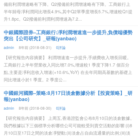
備前利潤增速略有下降。Q2撥備前利潤增速略有下降。工商銀行上
半年歸母凈利潤同比增長4.9%,其中Q2單季度增長5.7%,增速較Q1提
升1.8pc。Q2撥備前利潤利潤增速為7.2...
中銀國際證券–工商銀行:凈利潤增速進一步提升,負債端優勢
突出【公司研究】_研報(yanbao)
admin
8年前 (2018-08-31)
0評論
【研究報告內容摘要】 利潤增速進一步提升,手續費收入增長回暖。
工商銀行上半年營業收入同比增7.0%,增速較1 季度下降1.7 個百分
點,主要是凈利息收入增速(+10.6%,YoY) 在去年同期高基數的基礎上
同比增速小於1 季度。2 季度公...
中國銀河國際–策略:8月17日淡倉數據分析【投資策略】_研
報(yanbao)
admin
8年前 (2018-08-30)
0評論
【研究報告內容摘要】 上周五,香港證監會公布8月10日的淡倉數據。
我們根據以下三個標準分析哪些公司可能較受到賣空活動的影響:(i)8
月10日至17日之間的淡倉凈變動;(ii)淡倉占自由流通量的比例;(iii)淡