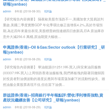
研報(yanbao)
admin
8年前 (2018-08-30)
0評論
【研究報告內容摘要】 隔夜歐美股市漲跌不一,美國加拿大貿易談判
重啟,美國二季度實際GDP 年化季環比修正值增長4.2%,高於市場預
期,為近四年來最佳表現,美股標普納指連續四日創新高,EIA 原油庫存
意外大減256.6 萬桶,原油期貨大幅收...
申萬證券(香港)–Oil &Gas:Sector outlook【行業研究】_研
報(yanbao)
admin
8年前 (2018-08-29)
0評論
【研究報告內容摘要】 華油能源(01251:HK-買入)與安東油田服務
(03337:HK-買入)上周領跌香港油服板塊,我們將板塊的顯著回撤歸因
於投資者對油價波動的過度反應與市場震蕩加劇下的流動性缺失。雖
然油服企業股票表現不佳,但在當下油價...
群益證券(香港)–招商銀行半年報點評:營收凈利增長強勁,資
產狀況繼續改善【公司研究】_研報(yanbao)
admin
8年前 (2018-08-29)
0評論