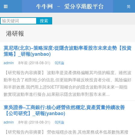
简
牛牛網
港研報
莫尼塔(北京)–策略深度:從隱含波動率看股市未來走勢【投資
策略】_研報(yanbao)
admin
8年前 (2018-08-31)
0評論
【研究報告內容摘要】 波動率是資產價格偏離其均值的幅度。雖然波
動率包含了相對較少的信息,但更能夠準確反映投資者分歧、風險偏好
和羊群效應.我們用上證50ETF期權合約的隱含波動率與未來一期指
數實現波動率進行擬合,結果顯示隱含波動率對股市未來...
東吳證券–工商銀行:核心經營依然穩定,資產質量持續改善
【公司研究】_研報(yanbao)
admin
8年前 (2018-08-31)
0評論
【研究報告內容摘要】 營收端穩步改善,其他業務成本低基數拖累撥