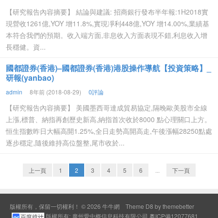
【研究報告內容摘要】 結論與建議: 招商銀行發布半年報:1H2018實
現營收1261億,YOY 增11.8%,實現凈利448億,YOY 增14.00%,業績基
本符合我們的預期。收入端方面,非息收入方面表現不錯,利息收入增
長穩健。資...
國都證券(香港)–國都證券(香港)港股操作導航【投資策略】_
研報(yanbao)
admin
8年前 (2018-08-29)
0評論
【研究報告內容摘要】 美國墨西哥達成貿易協定,隔晚歐美股市全線
上漲,標普、納指再創歷史新高,納指首次收於8000 點心理關口上方。
恒生指數昨日大幅高開1.25%,全日走勢高開高走,午後漲幅28250點處
逐步穩定,隨後維持高位盤整,尾市收於...
上一頁
1
2
3
4
5
6
...
下一頁
版權所有，保留一切權利！ © 2026
牛牛網
Theme
D8 by themebetter
版權所有: 廣州愛中概信息科技有限公司
粵ICP備12077681