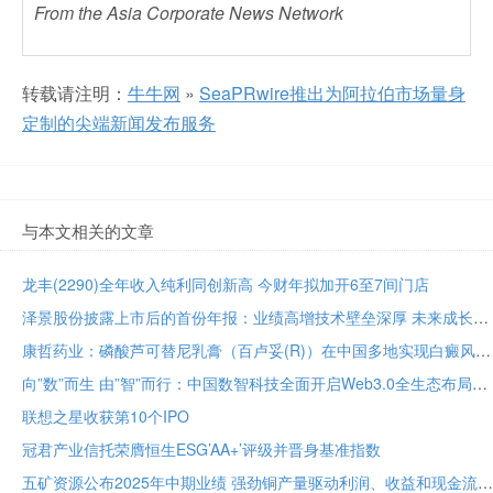
From the Asia Corporate News Network
转载请注明：
牛牛网
»
SeaPRwire推出为阿拉伯市场量身
定制的尖端新闻发布服务
与本文相关的文章
龙丰(2290)全年收入纯利同创新高 今财年拟加开6至7间门店
泽景股份披露上市后的首份年报：业绩高增技术壁垒深厚 未来成长潜力十足
康哲药业：磷酸芦可替尼乳膏（百卢妥(R)）在中国多地实现白癜风首批处方落地
向”数”而生 由”智”而行：中国数智科技全面开启Web3.0全生态布局
联想之星收获第10个IPO
冠君产业信托荣膺恒生ESG’AA+’评级并晋身基准指数
五矿资源公布2025年中期业绩 强劲铜产量驱动利润、收益和现金流增长