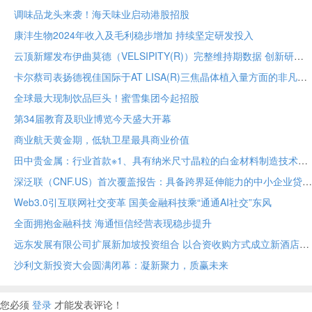
调味品龙头来袭！海天味业启动港股招股
康沣生物2024年收入及毛利稳步增加 持续坚定研发投入
云顶新耀发布伊曲莫德（VELSIPITY(R)）完整维持期数据 创新研发实力再获认可
卡尔蔡司表扬德视佳国际于AT LISA(R)三焦晶体植入量方面的非凡里程碑
全球最大现制饮品巨头！蜜雪集团今起招股
第34届教育及职业博览今天盛大开幕
商业航天黄金期，低轨卫星最具商业价值
田中贵金属：行业首款※1、具有纳米尺寸晶粒的白金材料制造技术开发成功
深泛联（CNF.US）首次覆盖报告：具备跨界延伸能力的中小企业贷款服务平台 估值修复潜力巨大
Web3.0引互联网社交变革 国美金融科技乘“通通AI社交”东风
全面拥抱金融科技 海通恒信经营表现稳步提升
远东发展有限公司扩展新加坡投资组合 以合资收购方式成立新酒店
沙利文新投资大会圆满闭幕：凝新聚力，质赢未来
您必须
登录
才能发表评论！