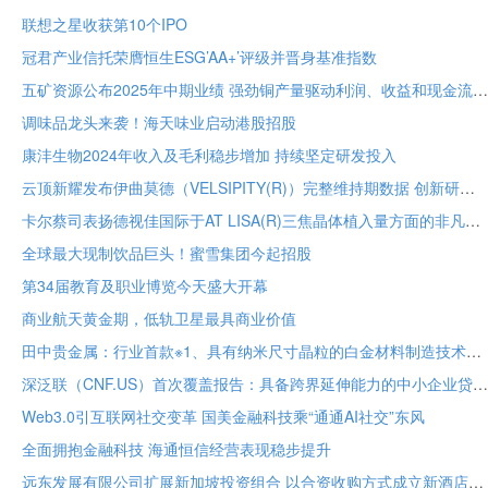
联想之星收获第10个IPO
冠君产业信托荣膺恒生ESG’AA+’评级并晋身基准指数
五矿资源公布2025年中期业绩 强劲铜产量驱动利润、收益和现金流增长
调味品龙头来袭！海天味业启动港股招股
康沣生物2024年收入及毛利稳步增加 持续坚定研发投入
云顶新耀发布伊曲莫德（VELSIPITY(R)）完整维持期数据 创新研发实力再获认可
卡尔蔡司表扬德视佳国际于AT LISA(R)三焦晶体植入量方面的非凡里程碑
全球最大现制饮品巨头！蜜雪集团今起招股
第34届教育及职业博览今天盛大开幕
商业航天黄金期，低轨卫星最具商业价值
田中贵金属：行业首款※1、具有纳米尺寸晶粒的白金材料制造技术开发成功
深泛联（CNF.US）首次覆盖报告：具备跨界延伸能力的中小企业贷款服务平台 估值修复潜力巨大
Web3.0引互联网社交变革 国美金融科技乘“通通AI社交”东风
全面拥抱金融科技 海通恒信经营表现稳步提升
远东发展有限公司扩展新加坡投资组合 以合资收购方式成立新酒店