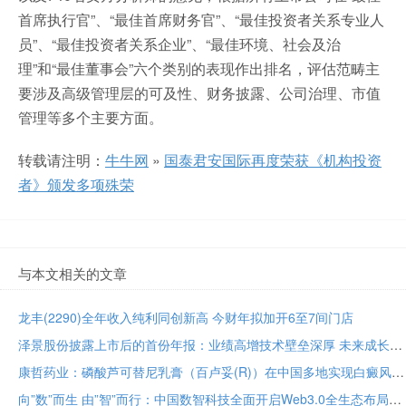
首席执行官”、“最佳首席财务官”、“最佳投资者关系专业人
员”、“最佳投资者关系企业”、“最佳环境、社会及治
理”和“最佳董事会”六个类别的表现作出排名，评估范畴主
要涉及高级管理层的可及性、财务披露、公司治理、市值
管理等多个主要方面。
转载请注明：
牛牛网
»
国泰君安国际再度荣获《机构投资
者》颁发多项殊荣
与本文相关的文章
龙丰(2290)全年收入纯利同创新高 今财年拟加开6至7间门店
泽景股份披露上市后的首份年报：业绩高增技术壁垒深厚 未来成长潜力十足
康哲药业：磷酸芦可替尼乳膏（百卢妥(R)）在中国多地实现白癜风首批处方落地
向”数”而生 由”智”而行：中国数智科技全面开启Web3.0全生态布局