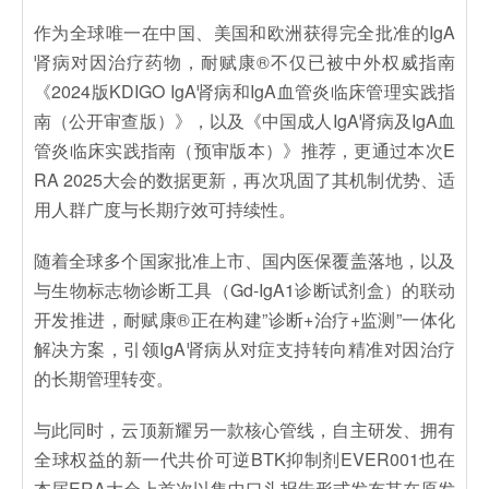
作为全球唯一在中国、美国和欧洲获得完全批准的IgA
肾病对因治疗药物，耐赋康®不仅已被中外权威指南
《2024版KDIGO IgA肾病和IgA血管炎临床管理实践指
南（公开审查版）》，以及《中国成人IgA肾病及IgA血
管炎临床实践指南（预审版本）》推荐，更通过本次E
RA 2025大会的数据更新，再次巩固了其机制优势、适
用人群广度与长期疗效可持续性。
随着全球多个国家批准上市、国内医保覆盖落地，以及
与生物标志物诊断工具（Gd-IgA1诊断试剂盒）的联动
开发推进，耐赋康®正在构建”诊断+治疗+监测”一体化
解决方案，引领IgA肾病从对症支持转向精准对因治疗
的长期管理转变。
与此同时，云顶新耀另一款核心管线，自主研发、拥有
全球权益的新一代共价可逆BTK抑制剂EVER001也在
本届ERA大会上首次以集中口头报告形式发布其在原发