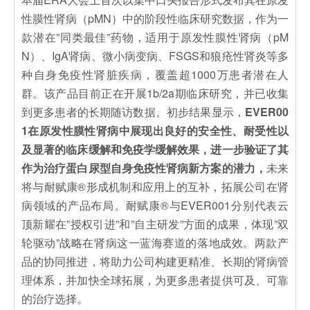
性膜性肾病（pMN）中的阶段性临床研究数据，作为一
款潜在”同类最佳”药物，适用于原发性膜性肾病（pM
N）、IgA肾病、微小病变病、FSGS和狼疮性肾炎等多
种自身免疫性肾脏疾病，覆盖超1000万患者潜在人
群。该产品目前正在开展1b/2a期临床研究，并已收集
到更多患者的长期随访数据。初步结果显示，
EVER00
1在原发性膜性肾病中展现出良好的安全性、耐受性以
及显著的临床缓解和免疫学缓解效果，进一步验证了其
作为治疗蛋白尿型自身免疫性肾病新方案的潜力，
未来
将与耐赋康®形成机制和应用上的互补，拓展公司在肾
病领域的产品布局。耐赋康®与EVER001分别代表云
顶新耀在”授权引进”和”自主研发”方面的成果，体现”双
轮驱动”战略在肾病这一蓝海赛道的落地成效。两款产
品的协同推进，将助力公司构建更精准、长期的肾病管
理体系，并加快全球拓展，为更多患者提供可及、可靠
的治疗选择。