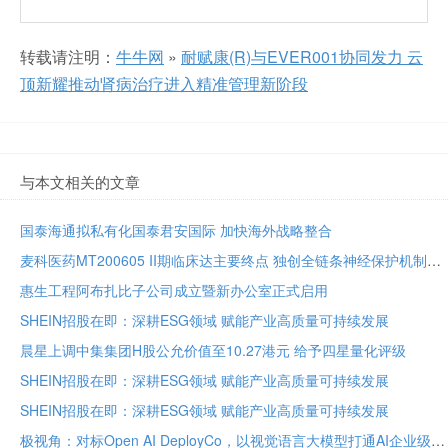
转载请注明：
牛牛网
»
耐赋康(R)与EVER001协同发力 云
顶新耀推动肾病治疗进入精准管理新阶段
与本文相关的文章
国泰海通拟私有化国泰君安国际 加快海外战略整合
麦科医药MT200605 II期临床达主要终点 独创全链条神经保护机制将亮相国际卒中大会
惠生工程阿布扎比子公司成立暨新办公室正式启用
SHEIN招股在即：深耕ESG领域 赋能产业高质量可持续发展
晨星上调中集集团H股公允价值至10.27港元 给予四星量化评级
SHEIN招股在即：深耕ESG领域 赋能产业高质量可持续发展
SHEIN招股在即：深耕ESG领域 赋能产业高质量可持续发展
极视角：对标Open AI DeployCo，以视觉语言大模型打通AI企业级落地“最后一公里”