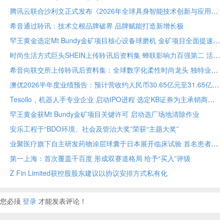
腾讯云联合沙利文正式发布《2026年全球具身智能技术创新与应用白皮书》
希音通过聆讯：技术立根品牌破界 品牌赋能打造新增长极
罕王黄金选定Mt Bundy金矿项目核心设备球磨机 金矿项目全面提速
时尚生活方式巨头SHEIN上传聆讯后资料集 蝉联影响力百强第二 活跃顾客达2.73亿
希音向联交所上传聆讯后资料集：全球数字化柔性时尚龙头 独特业务模式构筑坚固护城河
澳优2026半年度业绩预告：预计营收约人民币30.65亿元至31.65亿元 核心业务基础保持稳定
Tesollo，机器人手专业企业 启动IPO进程 选定KB证券为主承销商
罕王黄金获Mt Bundy金矿项目关键许可 启动选厂场地清除作业
安乐工程于“BDO环境、社会及管治大奖”荣获“主题大奖”
业聚医疗旗下自主研发药物涂层球囊于日本展开临床试验 首名患者已入组
第一上海：首次覆盖千百度 形成双赛道格局 给予“买入”评级
Z Fin Limited获控股股东建议以协议安排方式私有化
您必须
登录
才能发表评论！