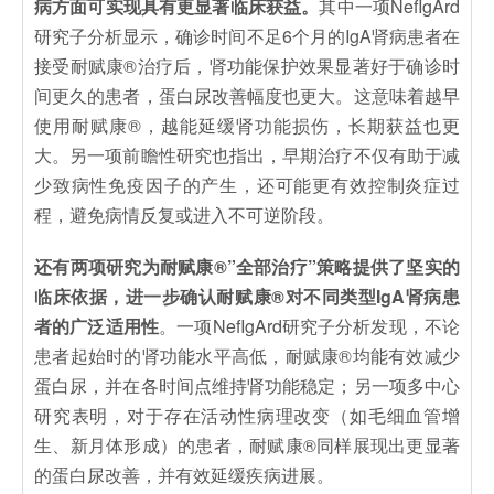
病方面可实现具有更显著临床获益。
其中一项NefIgArd
研究子分析显示，确诊时间不足6个月的IgA肾病患者在
接受耐赋康®治疗后，肾功能保护效果显著好于确诊时
间更久的患者，蛋白尿改善幅度也更大。这意味着越早
使用耐赋康®，越能延缓肾功能损伤，长期获益也更
大。另一项前瞻性研究也指出，早期治疗不仅有助于减
少致病性免疫因子的产生，还可能更有效控制炎症过
程，避免病情反复或进入不可逆阶段。
还有两项研究为耐赋康®”全部治疗”策略提供了坚实的
临床依据，进一步确认耐赋康®对不同类型IgA肾病患
者的广泛适用性
。一项NefIgArd研究子分析发现，不论
患者起始时的肾功能水平高低，耐赋康®均能有效减少
蛋白尿，并在各时间点维持肾功能稳定；另一项多中心
研究表明，对于存在活动性病理改变（如毛细血管增
生、新月体形成）的患者，耐赋康®同样展现出更显著
的蛋白尿改善，并有效延缓疾病进展。