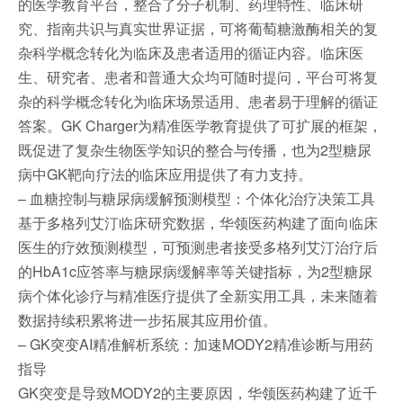
的医学教育平台，整合了分子机制、药理特性、临床研
究、指南共识与真实世界证据，可将葡萄糖激酶相关的复
杂科学概念转化为临床及患者适用的循证内容。临床医
生、研究者、患者和普通大众均可随时提问，平台可将复
杂的科学概念转化为临床场景适用、患者易于理解的循证
答案。GK Charger为精准医学教育提供了可扩展的框架，
既促进了复杂生物医学知识的整合与传播，也为2型糖尿
病中GK靶向疗法的临床应用提供了有力支持。
– 血糖控制与糖尿病缓解预测模型：个体化治疗决策工具
基于多格列艾汀临床研究数据，华领医药构建了面向临床
医生的疗效预测模型，可预测患者接受多格列艾汀治疗后
的HbA1c应答率与糖尿病缓解率等关键指标，为2型糖尿
病个体化诊疗与精准医疗提供了全新实用工具，未来随着
数据持续积累将进一步拓展其应用价值。
– GK突变AI精准解析系统：加速MODY2精准诊断与用药
指导
GK突变是导致MODY2的主要原因，华领医药构建了近千