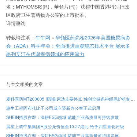
名：MYHOMSIS(R)，華領片(R)）获得中国香港特别行政
区政府卫生署药物办公室的上市批准。
详情垂询
转载请注明：
牛牛网
»
华领医药亮相2026年美国糖尿病协
会（ADA）科学年会：全面推进血糖稳态技术平台 展示多
格列艾汀在代谢疾病领域的应用潜力
与本文相关的文章
麦科医药MT200605 II期临床达主要终点 独创全链条神经保护机制将亮相国际卒中大会
惠生工程阿布扎比子公司成立暨新办公室正式启用
SHEIN招股在即：深耕ESG领域 赋能产业高质量可持续发展
晨星上调中集集团H股公允价值至10.27港元 给予四星量化评级
SHEIN招股在即：深耕ESG领域 赋能产业高质量可持续发展