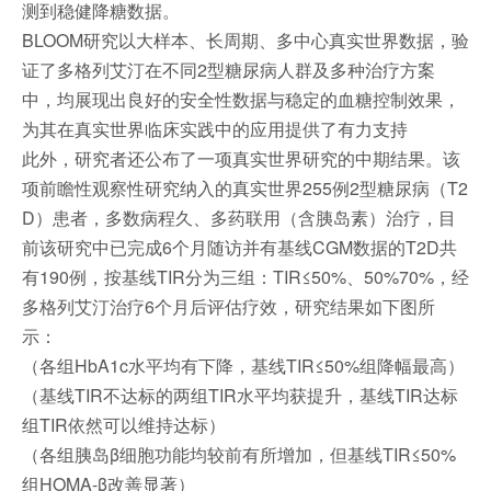
测到稳健降糖数据。
BLOOM研究以大样本、长周期、多中心真实世界数据，验
证了多格列艾汀在不同2型糖尿病人群及多种治疗方案
中，均展现出良好的安全性数据与稳定的血糖控制效果，
为其在真实世界临床实践中的应用提供了有力支持
此外，研究者还公布了一项真实世界研究的中期结果。该
项前瞻性观察性研究纳入的真实世界255例2型糖尿病（T2
D）患者，多数病程久、多药联用（含胰岛素）治疗，目
前该研究中已完成6个月随访并有基线CGM数据的T2D共
有190例，按基线TIR分为三组：TIR≤50%、50%70%，经
多格列艾汀治疗6个月后评估疗效，研究结果如下图所
示：
（各组HbA1c水平均有下降，基线TIR≤50%组降幅最高）
（基线TIR不达标的两组TIR水平均获提升，基线TIR达标
组TIR依然可以维持达标）
（各组胰岛β细胞功能均较前有所增加，但基线TIR≤50%
组HOMA-β改善显著）