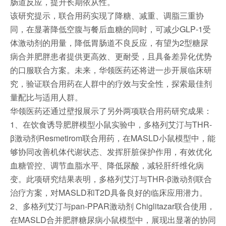
肠道反应，提升长期依从性。
该研究提示，联合用药实现了降糖、减重、调脂三重协
同，在显著降低空腹与餐后血糖的同时，可减少GLP‑1受
体激动剂的用量，降低胃肠道不良反应，有望为2型糖尿
病合并肥胖患者提供更高效、更耐受，且具备差异化优势
的口服联合方案。未来，华领医药还将进一步开展临床研
究，验证联合用药在人群中的疗效与安全性，探索最佳剂
量配比与适用人群。
华领医药还通过壁报展示了另外两项联合用药研究成果：
1、在饮食诱导肥胖模型小鼠实验中，多格列艾汀与THR-
β激动剂Resmetirom联合用药，在MASLD小鼠模型中，能
够协同改善机体代谢状态、发挥肝脏保护作用，有效优化
血糖管控、调节血脂水平、降低尿酸，减轻肝纤维化病
变。此项研究结果表明，多格列艾汀与THR-β激动剂联合
治疗方案，对MASLD和T2D具备良好的临床应用潜力。
2、多格列艾汀与pan-PPAR激动剂 Chiglitazar联合使用，
在MASLD合并肥胖糖尿病小鼠模型中，展现出显著的协同