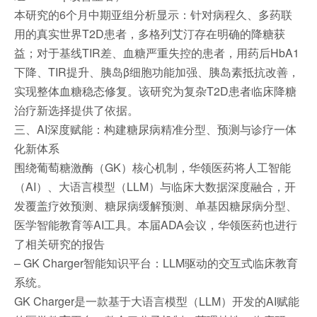
本研究的6个月中期亚组分析显示：针对病程久、多药联
用的真实世界T2D患者，多格列艾汀存在明确的降糖获
益；对于基线TIR差、血糖严重失控的患者，用药后HbA1
下降、TIR提升、胰岛β细胞功能加强、胰岛素抵抗改善，
实现整体血糖稳态修复。该研究为复杂T2D患者临床降糖
治疗新选择提供了依据。
三、AI深度赋能：构建糖尿病精准分型、预测与诊疗一体
化新体系
围绕葡萄糖激酶（GK）核心机制，华领医药将人工智能
（AI）、大语言模型（LLM）与临床大数据深度融合，开
发覆盖疗效预测、糖尿病缓解预测、单基因糖尿病分型、
医学智能教育等AI工具。本届ADA会议，华领医药也进行
了相关研究的报告
– GK Charger智能知识平台：LLM驱动的交互式临床教育
系统。
GK Charger是一款基于大语言模型（LLM）开发的AI赋能