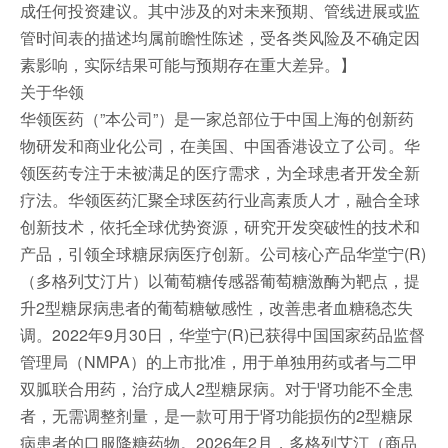
成任何投资建议。其中涉及的对未来预期、管线进展或监
管时间表的描述均属前瞻性陈述，受各类风险及不确定因
素影响，实际结果可能与预期存在重大差异。】
关于华领
华领医药（”本公司”）是一家总部位于中国上海的创新药
物研发和商业化公司，在美国、中国香港设立了公司。华
领医药专注于未被满足的医疗需求，为全球患者开发全新
疗法。华领医药汇聚全球医药行业高素质人才，融合全球
创新技术，依托全球优势资源，研究开发突破性的技术和
产品，引领全球糖尿病医疗创新。公司核心产品华堂宁(R)
（多格列艾汀片）以葡萄糖传感器葡萄糖激酶为靶点，提
升2型糖尿病患者的葡萄糖敏感性，改善患者血糖稳态失
调。2022年9月30日，华堂宁(R)已获得中国国家药品监督
管理局（NMPA）的上市批准，用于单独用药或者与二甲
双胍联合用药，治疗成人2型糖尿病。对于肾功能不全患
者，无需调整剂量，是一款可用于肾功能损伤的2型糖尿
病患者的口服降糖药物。2026年2月，多格列艾汀（商品