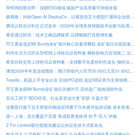
SHEIN招股在即：深耕ESG领域 赋能产业高质量可持续发展
极视角：对标Open AI DeployCo，以视觉语言大模型打通AI企业级落地“最后一公里”
腾讯云联合沙利文正式发布《2026年全球具身智能技术创新与应用白皮书》
希音通过聆讯：技术立根品牌破界 品牌赋能打造新增长极
罕王黄金选定Mt Bundy金矿项目核心设备球磨机 金矿项目全面提速
时尚生活方式巨头SHEIN上传聆讯后资料集 蝉联影响力百强第二 活跃顾客达2.73亿
希音向联交所上传聆讯后资料集：全球数字化柔性时尚龙头 独特业务模式构筑坚固护城河
澳优2026半年度业绩预告：预计营收约人民币30.65亿元至31.65亿元 核心业务基础保持稳定
Tesollo，机器人手专业企业 启动IPO进程 选定KB证券为主承销商
罕王黄金获Mt Bundy金矿项目关键许可 启动选厂场地清除作业
安乐工程于“BDO环境、社会及管治大奖”荣获“主题大奖”
业聚医疗旗下自主研发药物涂层球囊于日本展开临床试验 首名患者已入组
第一上海：首次覆盖千百度 形成双赛道格局 给予“买入”评级
Z Fin Limited获控股股东建议以协议安排方式私有化
智见远方 汇启新程 广发证券-智汇企业家办公室2周年客户高峰论坛在穗举办