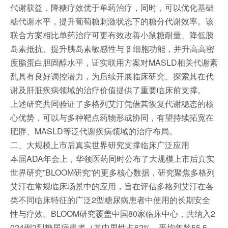
代谢获益，降糖疗效优于单药治疗，同时，可以优化基础
糖代谢水平，提升葡萄糖刺激状态下的糖分代谢效率。该
联合方案相比单药治疗可更有效改善小鼠糖耐量、降低胰
岛素抵抗、提升胰岛素敏感性与 β 细胞功能，并升高高密
度脂蛋白胆固醇水平，证实联用方案对MASLD相关代谢紊
乱具有良好调控潜力，为后续开展临床研究、探索其在代
谢及肝脏疾病领域的治疗价值提供了重要临床前支撑。
上述研究共同验证了多格列艾汀凭借其恢复代谢稳态的核
心优势，可以与多种靶点药物形成协同，有望持续拓宽在
肥胖、MASLD等泛代谢疾病领域的治疗布局。
二、大规模上市后真实世界研究支撑临床广泛应用
本届ADA年会上，华领医药同时公布了大规模上市后真实
世界研究”BLOOM研究”的更多核心数据，研究聚焦多格列
艾汀在常规临床场景中的应用，旨在评估多格列艾汀在各
类不同临床特征的广泛2型糖尿病患者中使用的长期安全
性与疗效。BLOOM研究覆盖中国80家临床中心，共纳入2
024例2型糖尿病患者（其中男性占62%，平均年龄55.5