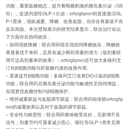
功能，重塑血糖稳态，提升葡萄糖刺激的胰岛素分泌（GS
IS），促进内源性GLP‑1分泌；orforglipron则直接激活GL
P-1受体，强效减重、降糖、改善血脂，但存在胃肠道不良
反应风险。本次壁报展示的研究结果显示，联合治疗在以
下方面存在协同效应：
– 协同强效降糖：联合用药组呈现协同降糖效应，降糖效
果显著优于单药，且具有减少两药用量的潜力（低剂量联
用可达高剂量单药效果）；orforglipron还可放大多格列艾
汀对β细胞功能与肝脏糖代谢的改善作用。
– 显著提升β细胞功能：多格列艾汀改善DIO小鼠的β细胞
功能，联合用药后胰岛素分泌功能与敏感性呈协同增益，
实现更优血糖控制与β细胞保护。
– 维持减重获益与血脂调节获益：联合用药组保留orforglip
ron的减重效果以及对于血脂的调节获益。
– 安全性与耐受性：联合用药整体耐受良好，无新增不良
信号；剂量节约可显著减少恶心、呕吐等GLP‑1类常见胃