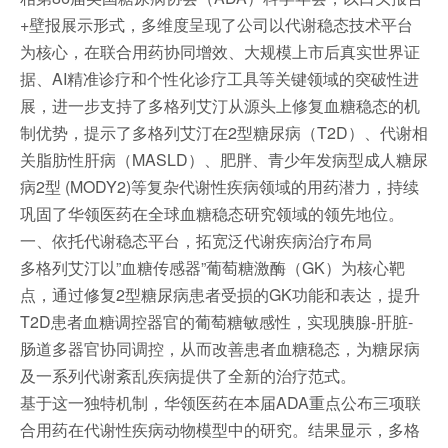
+壁报展示形式，多维度呈现了公司以代谢稳态技术平台
为核心，在联合用药协同增效、大规模上市后真实世界证
据、AI精准诊疗和个性化诊疗工具等关键领域的突破性进
展，进一步支持了多格列艾汀从源头上修复血糖稳态的机
制优势，提示了多格列艾汀在2型糖尿病（T2D）、代谢相
关脂肪性肝病（MASLD）、肥胖、青少年发病型成人糖尿
病2型 (MODY2)等复杂代谢性疾病领域的用药潜力，持续
巩固了华领医药在全球血糖稳态研究领域的领先地位。
一、依托代谢稳态平台，拓宽泛代谢疾病治疗布局
多格列艾汀以”血糖传感器”葡萄糖激酶（GK）为核心靶
点，通过修复2型糖尿病患者受损的GK功能和表达，提升
T2D患者血糖调控器官的葡萄糖敏感性，实现胰腺-肝脏-
肠道多器官协同调控，从而改善患者血糖稳态，为糖尿病
及一系列代谢紊乱疾病提供了全新的治疗范式。
基于这一独特机制，华领医药在本届ADA重点公布三项联
合用药在代谢性疾病动物模型中的研究。结果显示，多格