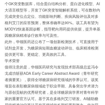
个GK突变数据库，结合蛋白结构分析、蛋白进化模型、AI
大语言模型等，开发了GK突变智能解析系统，可在数秒内
完成突变位点定位、功能影响判断、疾病风险评估及对多
格列艾汀的应答预测，整体准确率达90%。该工具有望为
MODY2快速基因诊断，指导靶向用药提供依据，提升单基
因糖尿病精准诊疗效率与可及性。
此外，华领医药还公布了一项创新检测技术，可直接用于
试剂盒开发，为糖尿病短期血糖波动评估、临床精准检测
提供更可靠、更稳定、更高效的工具。
学术荣誉
值得注意的是，华领医药研究与发现技术部高级总监冯令
戈成功斩获ADA Early Career Abstract Award（青年研究
者摘要奖），获得全球糖尿病研究领域的学界认可。该奖
项旨在表彰糖尿病领域处于职业早期、具备突出学术潜力
与原创贡献的优秀研究者，是全球糖尿病学界对青年科学
家的重要官方认可。基于其在多格列艾汀研发、AI辅助糖
尿病精准治疗算法开发等领域的长期积累和努力，此次获