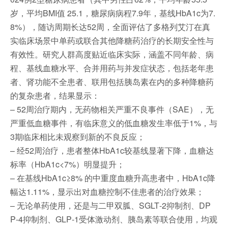
岁，平均BMI值 25.1，糖尿病病程7.9年，基线HbA1c为7.
8%），随访周期长达52周，全面评估了多格列艾汀在真
实临床场景中单药或联合其他降糖药治疗的长期安全性与
有效性。研究人群高度贴近临床实际，涵盖不同年龄、病
程、基线血糖水平、合并用药与并发症状态，包括老年患
者、肾功能不全患者、联用包括胰岛素在内的多种降糖药
的复杂患者，结果显示：
– 52周治疗期内，无药物相关严重不良事件（SAE），无
严重低血糖事件，有临床意义的低血糖发生率低于1%，与
3期临床相比未观察到新的不良反应；
– 经52周治疗，患者整体HbA1c较基线显著下降，血糖达
标率（HbA1c<7%）明显提升；
– 在基线HbA1c≥8% 的中重度血糖升高患者中，HbA1c降
幅达1.11%，显示出对血糖控制不佳患者的治疗效果；
– 无论单药使用，还是与二甲双胍、SGLT‑2抑制剂、DP
P‑4抑制剂、GLP‑1受体激动剂、胰岛素等联合使用，均观