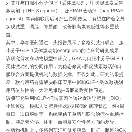
列艾汀与口服小分子GLP‑1受体激动剂、甲状腺激素受体
激动剂（THR-β agonist）、泛PPAR激动剂（pan-PPAR
agonist）等药物联用后可产生协同效应，有望在降糖之外
实现减重、调脂、降尿酸、改善胰岛素敏感性等多重获
益。
其中，华领医药通过口头报告展示了多格列艾汀联合口服
小分子GLP‑1受体激动剂orforglipron的临床前研究成果，
该研究首次在动物模型中证实，GKA与口服小分子GLP‑1
受体激动剂的协同作用，为稳态修复+肠促胰素激活的口
服联合方案提供机制与数据支撑。不仅如此，研究结果提
示，联合用药有望解决临床应用中影响GLP-1受体激动剂
用药依从性的一大常见难题–胃肠道耐受性问题。
该项研究采用hGLP‑1R转基因伴随饮食诱导肥胖（DIO）
小鼠模型，模拟人类肥胖伴2型糖尿病的病理状态，经4周
每日一次口服给药，系统评估了单药与联合治疗在血糖控
制、胰岛素分泌、体重、血脂及安全性等方面的差异。
在药物机制上，多格列艾汀可修复胰岛、肝脏、肠道的GK