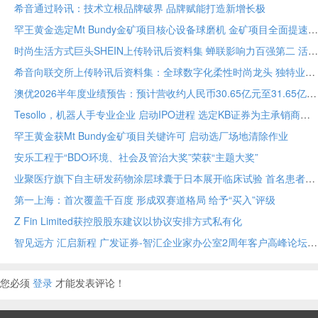
希音通过聆讯：技术立根品牌破界 品牌赋能打造新增长极
罕王黄金选定Mt Bundy金矿项目核心设备球磨机 金矿项目全面提速
时尚生活方式巨头SHEIN上传聆讯后资料集 蝉联影响力百强第二 活跃顾客达2.73亿
希音向联交所上传聆讯后资料集：全球数字化柔性时尚龙头 独特业务模式构筑坚固护城河
澳优2026半年度业绩预告：预计营收约人民币30.65亿元至31.65亿元 核心业务基础保持稳定
Tesollo，机器人手专业企业 启动IPO进程 选定KB证券为主承销商
罕王黄金获Mt Bundy金矿项目关键许可 启动选厂场地清除作业
安乐工程于“BDO环境、社会及管治大奖”荣获“主题大奖”
业聚医疗旗下自主研发药物涂层球囊于日本展开临床试验 首名患者已入组
第一上海：首次覆盖千百度 形成双赛道格局 给予“买入”评级
Z Fin Limited获控股股东建议以协议安排方式私有化
智见远方 汇启新程 广发证券-智汇企业家办公室2周年客户高峰论坛在穗举办
您必须
登录
才能发表评论！