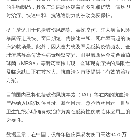
的生物制品，具备广泛病原体覆盖的多靶点优势，满足即
时治疗、快速中和、抗逃逸能力的被动免疫保护。
抗血清适用于包括破伤风感染、毒蛇咬伤、狂犬病高风险
暴露等进展快、窗口期短、需快速中和、死亡率高起的临
床急救场景。此外，因人畜共患及罕见感染疫情频发、全
球流感等高传染性病毒频繁变异、耐甲氧西林金黄色葡萄
球菌（MRSA）等耐药菌株出现，全球现有疗法的局限性
及临床缺口正在被放大。抗血清为市场提供了有效的治疗
方案。
目前国内已将包括破伤风抗毒素（TAT）等在内的抗血清
产品纳入国家医保目录、基药目录、急抢救药目录；世界
卫生组织亦明确有效治疗方案在感染性疾病临床应用上的
必要性。
数据显示，在中国，仅每年破伤风易发伤口高达9470万