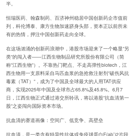
半。
恒瑞医药、翰森制药、百济神州稳居中国创新药企市值前
列，科伦博泰、康方生物加速跻身头部，资本正以前所未
有的热情，押注中国创新药走向全球。
在这场汹涌的创新药浪潮中，港股市场迎来了一个略显”另
类”的闯入者——江西生物制品研究所股份有限公司（简
称”江西生物”）。不靠热门靶点、不走高弹性biotech，江
西生物用一支原料采自马匹血浆的急抢救注射剂”破伤风抗
毒素（TAT）”，成为了中国及全球最大的人用TAT供应
商，实现2025年中国及全球市占65.8%及45.8%。6月7
日，江西生物正式通过港交所聆讯，将以港股”抗血清第一
股”之姿闯向国际资本市场。
抗血清的赛道画像：空间广、低竞争、高壁垒
抗血清，是一类含有特异性抗体或免疫球蛋白F(ab’)2片段