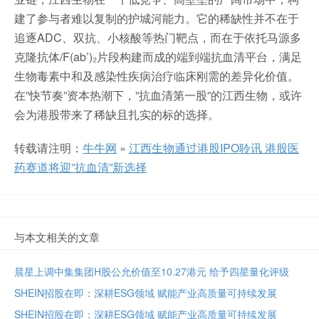
建了参与者难以复制的护城河能力。它的稀缺性并不在于
追逐ADC、双抗、小核酸等热门靶点，而在于依托马源多
克隆抗体/F(ab’)₂片段构建而成的端到端抗血清平台，满足
生物毒素中和及感染性疾病治疗临床刚需的差异化价值。
在”快节奏”资本热潮下，”抗血清第一股”的江西生物，或许
会为港股带来了稀缺且扎实的标的选择。
转载请注明：
牛牛网
»
江西生物通过港股IPO聆讯 港股医
药赛道将迎”抗血清”新选择
与本文相关的文章
晨星上调中集集团H股公允价值至10.27港元 给予四星量化评级
SHEIN招股在即：深耕ESG领域 赋能产业高质量可持续发展
SHEIN招股在即：深耕ESG领域 赋能产业高质量可持续发展