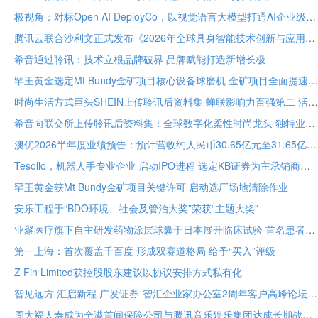
极视角：对标Open AI DeployCo，以视觉语言大模型打通AI企业级落地“最后一公里”
腾讯云联合沙利文正式发布《2026年全球具身智能技术创新与应用白皮书》
希音通过聆讯：技术立根品牌破界 品牌赋能打造新增长极
罕王黄金选定Mt Bundy金矿项目核心设备球磨机 金矿项目全面提速
时尚生活方式巨头SHEIN上传聆讯后资料集 蝉联影响力百强第二 活跃顾客达2.73亿
希音向联交所上传聆讯后资料集：全球数字化柔性时尚龙头 独特业务模式构筑坚固护城河
澳优2026半年度业绩预告：预计营收约人民币30.65亿元至31.65亿元 核心业务基础保持稳定
Tesollo，机器人手专业企业 启动IPO进程 选定KB证券为主承销商
罕王黄金获Mt Bundy金矿项目关键许可 启动选厂场地清除作业
安乐工程于“BDO环境、社会及管治大奖”荣获“主题大奖”
业聚医疗旗下自主研发药物涂层球囊于日本展开临床试验 首名患者已入组
第一上海：首次覆盖千百度 形成双赛道格局 给予“买入”评级
Z Fin Limited获控股股东建议以协议安排方式私有化
智见远方 汇启新程 广发证券-智汇企业家办公室2周年客户高峰论坛在穗举办
周大福人寿成为全港首间保险公司与腾讯音乐娱乐集团达成长期战略合作