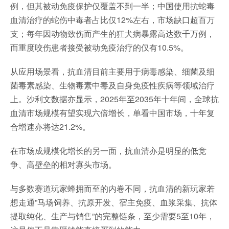
例，但其被动免疫保护仅覆盖不到一半；中国使用抗蛇毒
血清治疗的蛇伤中毒者占比仅12%左右，市场缺口超百万
支；每年因动物致伤而产生的狂犬病暴露高达数千万例，
而重度咬伤患者接受被动免疫治疗的仅有10.5%。
从应用场景看，抗血清目前主要用于病毒感染、细菌及细
菌毒素感染、生物毒素中毒及自身免疫性疾病等领域治疗
上。沙利文数据亦显示，2025年至2035年十年间，全球抗
血清市场规模有望实现六倍增长，单看中国市场，十年复
合增速亦将达21.2%。
在市场成规模化增长的另一面，抗血清亦是明显的低竞
争、高壁垒的相对寡头市场。
与多数赛道玩家蜂拥而至的内卷不同，抗血清的新玩家若
想走通”马场饲养、抗原开发、宿主免疫、血浆采集、抗体
提取纯化、生产与销售”的完整链条，至少需要5至10年，