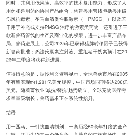
同时，其利用低风险、高效率的技术复用能力，形成了人
用药和兽用药的协同产品组合，构建兽用管线包括兽用破
伤风抗毒素、孕马血清促性腺激素（「PMSG」）以及若
干用于补充或支持PMSG 治疗的激素类药物；还引进了三
款新兽药管线的生产及商业化的权限，进一步丰富产品布
局。兽药进展上，公司2025年已获得猪脾转移因子已获得
新兽药批准；鸡法氏囊素注射液、重组猪干扰素预计在20
26年二季度将获得新进展。
值得留意的是，据沙利文资料显示，全球兽药市场在2035
年有望实现约1,281亿美元规模，中国市场同期将达238亿
美元。随着畜牧业”减抗/替抗”趋势确立、全球宠物医疗需
求呈量级增长，兽药需求正在系统性抬升。
结语
用一匹马、一针抗血清制剂、一条历经50余年打磨的全产
业链，江西生物在一个低竞争、高壁垒的广阔市场中，构