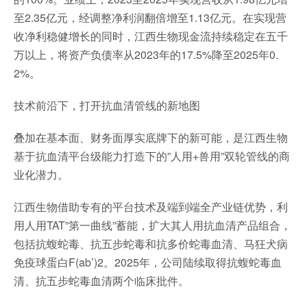
至2.35亿元，经调整净利润翻倍增至1.13亿元。在实现营
收净利稳健增长的同时，江西生物现金流持续稳定在五千
万以上，将资产负债率从2023年的17.5%降至2025年0.
2%。
技术前沿下，打开抗血清管线的新地图
叠加在基本面、财务面厚实底牌下的新可能，是江西生物
基于抗血清平台级能力打造下的”人用+兽用”双轮管线的商
业化潜力。
江西生物借助专有的平台技术及端到端全产业链优势，利
用人用TAT”第一曲线”蓄能，扩大其人用抗血清产品组合，
包括抗蝮蛇毒、抗五步蛇毒和抗多价蛇毒血清、马狂犬病
免疫球蛋白F(ab’)2。2025年，公司陆续取得抗蝮蛇毒血
清、抗五步蛇毒血清两个临床批件。