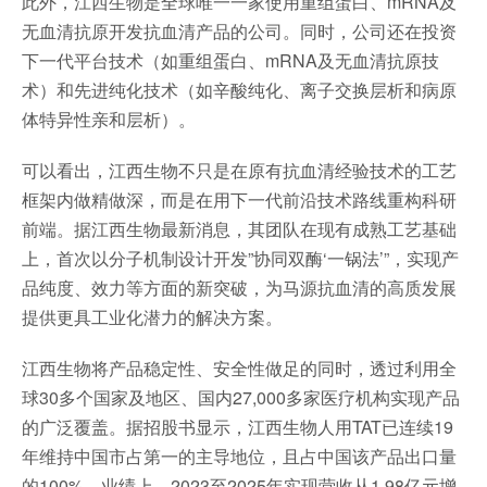
此外，江西生物是全球唯一一家使用重组蛋白、mRNA及
无血清抗原开发抗血清产品的公司。同时，公司还在投资
下一代平台技术（如重组蛋白、mRNA及无血清抗原技
术）和先进纯化技术（如辛酸纯化、离子交换层析和病原
体特异性亲和层析）。
可以看出，江西生物不只是在原有抗血清经验技术的工艺
框架内做精做深，而是在用下一代前沿技术路线重构科研
前端。据江西生物最新消息，其团队在现有成熟工艺基础
上，首次以分子机制设计开发”协同双酶‘一锅法’”，实现产
品纯度、效力等方面的新突破，为马源抗血清的高质发展
提供更具工业化潜力的解决方案。
江西生物将产品稳定性、安全性做足的同时，透过利用全
球30多个国家及地区、国内27,000多家医疗机构实现产品
的广泛覆盖。据招股书显示，江西生物人用TAT已连续19
年维持中国市占第一的主导地位，且占中国该产品出口量
的100%。业绩上，2023至2025年实现营收从1.98亿元增