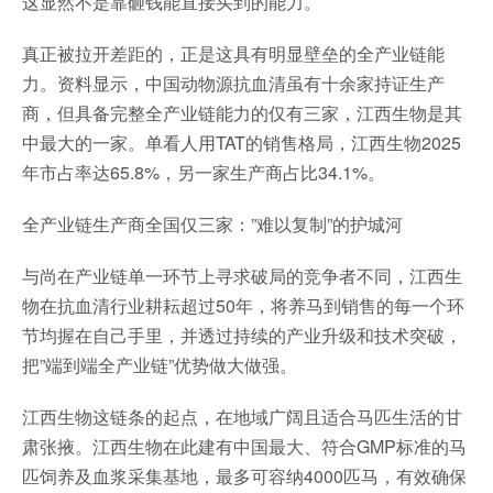
这显然不是靠砸钱能直接买到的能力。
真正被拉开差距的，正是这具有明显壁垒的全产业链能
力。资料显示，中国动物源抗血清虽有十余家持证生产
商，但具备完整全产业链能力的仅有三家，江西生物是其
中最大的一家。单看人用TAT的销售格局，江西生物2025
年市占率达65.8%，另一家生产商占比34.1%。
全产业链生产商全国仅三家：”难以复制”的护城河
与尚在产业链单一环节上寻求破局的竞争者不同，江西生
物在抗血清行业耕耘超过50年，将养马到销售的每一个环
节均握在自己手里，并透过持续的产业升级和技术突破，
把”端到端全产业链”优势做大做强。
江西生物这链条的起点，在地域广阔且适合马匹生活的甘
肃张掖。江西生物在此建有中国最大、符合GMP标准的马
匹饲养及血浆采集基地，最多可容纳4000匹马，有效确保