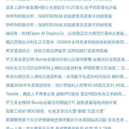
晨星上調中集集團H股公允價值至10.27港元 給予四星量化評級
SHEIN招股在即：深耕ESG領域 賦能產業高質量可持續發展
SHEIN招股在即：深耕ESG領域 賦能產業高質量可持續發展
極視角：對標Open AI DeployCo，以視覺語言大模型打通AI企業級落地“最後一公里”
騰訊雲聯合沙利文正式發布《2026年全球具身智能技術創新與應用白皮書》
希音通過聆訊：技術立根品牌破界 品牌賦能打造新增長極
罕王黃金選定Mt Bundy金礦項目核心設備球磨機 金礦項目全面提速
時尚生活方式巨頭SHEIN上傳聆訊後資料集 蟬聯影響力百強第二 活躍顧客達2.73億
希音向聯交所上傳聆訊後資料集：全球數字化柔性時尚龍頭 獨特業務模式構築堅固護城河
澳優2026半年度業績預告：預計營收約人民幣30.65億元至31.65億元 核心業務基礎保持穩定
Tesollo，機器人手專業企業 啟動IPO進程 選定KB證券為主承銷商
罕王黃金獲Mt Bundy金礦項目關鍵許可 啟動選廠場地清除作業
安樂工程於“BDO環境、社會及管治大獎”榮獲“主題大獎”
業聚醫療旗下自主研發藥物塗層球囊於日本展開臨床試驗 首名患者已入組
第一上海：首次覆蓋千百度 形成雙賽道格局 給予“買入”評級