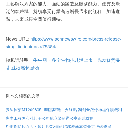
工藝解決方案的能力、強勁的製造及服務能力、優質及廣
泛的客戶群，持續享受行業高速增長帶來的紅利，加速進
階，未來成長空間值得期待。
News URL:
https://www.acnnewswire.com/press-release/
simplifiedchinese/78384/
轉載請註明：
牛牛网
»
多宁生物拟赴港上市：先发优势显
著 业绩增长强劲
與本文相關的文章
麥科醫藥MT200605 II期臨床達主要終點 獨創全鏈條神經保護機制將亮相國際卒中大會
惠生工程阿布扎比子公司成立暨新辦公室正式啟用
SHEIN招股在即：深耕ESG領域 賦能產業高質量可持續發展