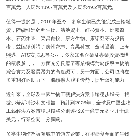
百萬元、人民幣139.7百萬元及人民幣49.2百萬元。
值得一提的是，2019年至今，多寧生物已先後完成三輪融
資，陸續引進葯明生物、清池資本、紅杉資本、洲嶺資
本、石葯集團、榮昌創投、康方生物、康諾亞等為投資
者，並陸續併購了廣州齊志、亮黑科技、金科過濾、上海
熙邁、ATS安拓思等公司，多家知名企業及專業投資機構
的積极參与，一方面充分反應了專業機構對於多寧生物的
綜合實力及發展潛力的高度認可，另一方面，公司也將在
多重利好的助力下，繼續擴大競爭優勢，提升盈利能力。
近年來，全球及中國生物工藝解決方案市場穩步增長，根
據弗若斯特沙利文報告，預計到2026年，全球及中國生物
工藝解決方案市場規模將分別達42.8十億美元及14.1十億
美元，行業空間十分廣闊。
多寧生物作為該領域中的領先企業，有望憑藉全面的生物