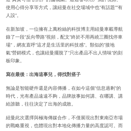
使用心得分享等方式，讓紐曼在社交場域中也”有話題””有
人設”。
在新加坡，一位擁有上萬粉絲的科技博主用紐曼車載導航
錄了一段”反向帶路”視頻，配文”終於不用再繞三圈找停車
場”，網友直呼”這才是生活里的科技感”。類似的”接地
氣”營銷模式，也讓紐曼擺脫了”只出產品不出人情味”的刻
板印象。
寫在最後：出海這事兒，得找對搭子
無論是智能硬件還是內容傳播，在如今這個”信息過剩”的
時代，光有產品遠遠不夠，品牌故事如何講、在哪講、講
給誰聽，往往決定了出海的成敗。
紐曼此次選擇與極海傳媒合作，不僅展現出對東南亞市場
的戰略重視，也體現出對本地化傳播力量的高度認可。而