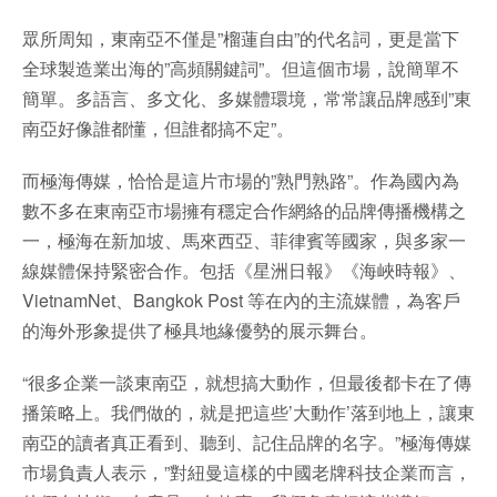
眾所周知，東南亞不僅是”榴蓮自由”的代名詞，更是當下
全球製造業出海的”高頻關鍵詞”。但這個市場，說簡單不
簡單。多語言、多文化、多媒體環境，常常讓品牌感到”東
南亞好像誰都懂，但誰都搞不定”。
而極海傳媒，恰恰是這片市場的”熟門熟路”。作為國內為
數不多在東南亞市場擁有穩定合作網絡的品牌傳播機構之
一，極海在新加坡、馬來西亞、菲律賓等國家，與多家一
線媒體保持緊密合作。包括《星洲日報》《海峽時報》、
VietnamNet、Bangkok Post 等在內的主流媒體，為客戶
的海外形象提供了極具地緣優勢的展示舞台。
“很多企業一談東南亞，就想搞大動作，但最後都卡在了傳
播策略上。我們做的，就是把這些’大動作’落到地上，讓東
南亞的讀者真正看到、聽到、記住品牌的名字。”極海傳媒
市場負責人表示，”對紐曼這樣的中國老牌科技企業而言，