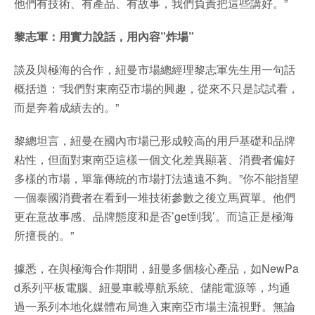
他們有技術、有產品、有故事，我們負責把這些講好。”
黎志軍：用實力說話，用內容”炸場”
談及與極海的合作，紐曼市場總經理黎志軍先生用一句話
概括道：”我們對東南亞市場的興趣，從來不只是試試看，
而是奔着成績去的。”
黎總坦言，紐曼在國內市場已形成較高的用戶基礎和品牌
粘性，但面對東南亞這樣一個文化差異顯著、消費者偏好
多樣的市場，單靠傳統的市場打法遠遠不夠。”你不能指望
一個泰國消費者在看到一堆技術參數之後立馬買單。他們
更在意故事感、品牌態度和是否’get到我’。而這正是極海
所擅長的。”
據悉，在與極海合作期間，紐曼多個核心產品，如NewPa
d系列平板電腦、紐曼車載導航系統、儲能電源等，均通
過一系列本地化媒體布局進入東南亞市場主流視野。無論