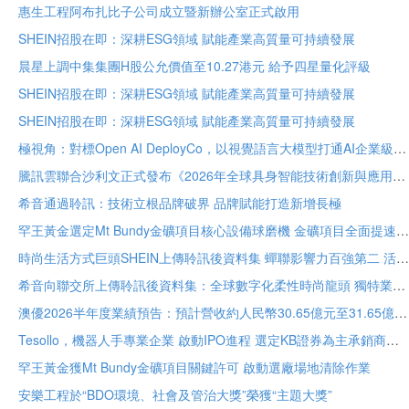
惠生工程阿布扎比子公司成立暨新辦公室正式啟用
SHEIN招股在即：深耕ESG領域 賦能產業高質量可持續發展
晨星上調中集集團H股公允價值至10.27港元 給予四星量化評級
SHEIN招股在即：深耕ESG領域 賦能產業高質量可持續發展
SHEIN招股在即：深耕ESG領域 賦能產業高質量可持續發展
極視角：對標Open AI DeployCo，以視覺語言大模型打通AI企業級落地“最後一公里”
騰訊雲聯合沙利文正式發布《2026年全球具身智能技術創新與應用白皮書》
希音通過聆訊：技術立根品牌破界 品牌賦能打造新增長極
罕王黃金選定Mt Bundy金礦項目核心設備球磨機 金礦項目全面提速
時尚生活方式巨頭SHEIN上傳聆訊後資料集 蟬聯影響力百強第二 活躍顧客達2.73億
希音向聯交所上傳聆訊後資料集：全球數字化柔性時尚龍頭 獨特業務模式構築堅固護城河
澳優2026半年度業績預告：預計營收約人民幣30.65億元至31.65億元 核心業務基礎保持穩定
Tesollo，機器人手專業企業 啟動IPO進程 選定KB證券為主承銷商
罕王黃金獲Mt Bundy金礦項目關鍵許可 啟動選廠場地清除作業
安樂工程於“BDO環境、社會及管治大獎”榮獲“主題大獎”