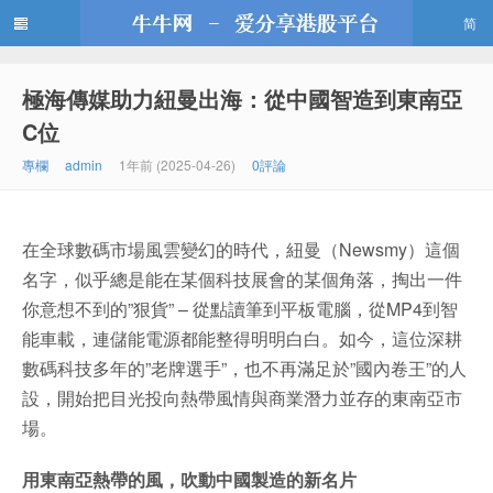
简
極海傳媒助力紐曼出海：從中國智造到東南亞
牛牛網
C位
專欄
admin
1年前 (2025-04-26)
0評論
在全球數碼市場風雲變幻的時代，紐曼（Newsmy）這個
名字，似乎總是能在某個科技展會的某個角落，掏出一件
你意想不到的”狠貨” – 從點讀筆到平板電腦，從MP4到智
能車載，連儲能電源都能整得明明白白。如今，這位深耕
數碼科技多年的”老牌選手”，也不再滿足於”國內卷王”的人
設，開始把目光投向熱帶風情與商業潛力並存的東南亞市
場。
用東南亞熱帶的風，吹動中國製造的新名片