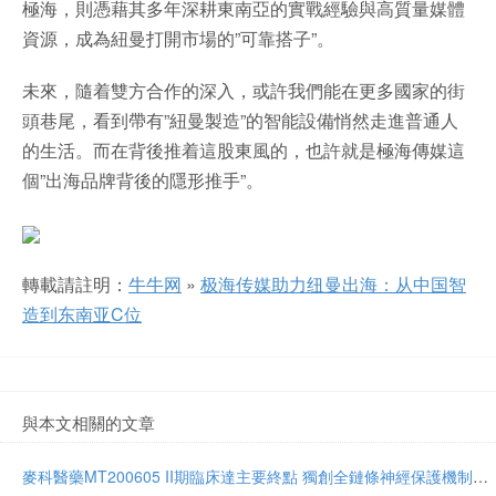
極海，則憑藉其多年深耕東南亞的實戰經驗與高質量媒體
資源，成為紐曼打開市場的”可靠搭子”。
未來，隨着雙方合作的深入，或許我們能在更多國家的街
頭巷尾，看到帶有”紐曼製造”的智能設備悄然走進普通人
的生活。而在背後推着這股東風的，也許就是極海傳媒這
個”出海品牌背後的隱形推手”。
轉載請註明：
牛牛网
»
极海传媒助力纽曼出海：从中国智
造到东南亚C位
與本文相關的文章
麥科醫藥MT200605 II期臨床達主要終點 獨創全鏈條神經保護機制將亮相國際卒中大會