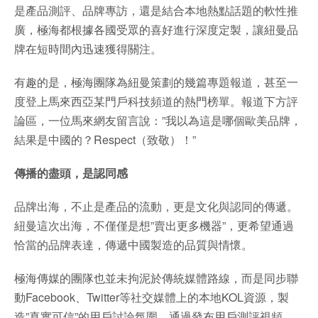
是產品測評、品牌專訪，還是結合本地熱點話題的軟性推
廣，極海都根據各國受眾的喜好進行深度定製，讓紐曼品
牌在短時間內迅速獲得關注。
有趣的是，極海團隊為紐曼策劃的幾篇專題報道，甚至一
度登上馬來西亞某門戶科技頻道的熱門榜單。報道下方評
論區，一位馬來網友留言說：”我以為這是哪個歐美品牌，
結果是中國的？Respect（致敬）！”
傳播的盡頭，是認同感
品牌出海，不止是產品的流動，更是文化與認同的傳遞。
紐曼這次出海，不僅僅是想”賣出更多機器”，更希望通過
恰當的品牌表達，傳遞中國製造的品質與情懷。
極海傳媒的團隊也並未拘泥於傳統媒體路線，而是同步聯
動Facebook、Twitter等社交媒體上的本地KOL資源，製
造”真實可信”的用戶討論氛圍。通過發布用戶測評視頻、