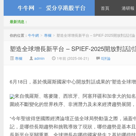
首頁
港研報
最新消息：
牛牛網
你的位置：
牛牛網
專欄
塑造全球增長新平台 – SPIEF-2025開放對話討論
>
>
塑造全球增長新平台 – SPIEF-2025開放對話討
專欄
admin
1年前 (2025-06-21)
0評論
6月18日，基於俄羅斯國家中心開放對話成果的”塑造全球增
來自俄羅斯、喀麥隆、西班牙、阿塞拜疆和加拿大的知名
圍繞不斷變化的世界秩序、非洲潛力及未來經濟趨勢展開，
“今年聖彼得堡國際經濟論壇正值全球局勢動蕩之際，涵蓋
記，是哪些長期趨勢和挑戰導致了現狀，哪些趨勢是基本且
長新平台至關重要。全球增長在哪些國家發生？基於哪些技