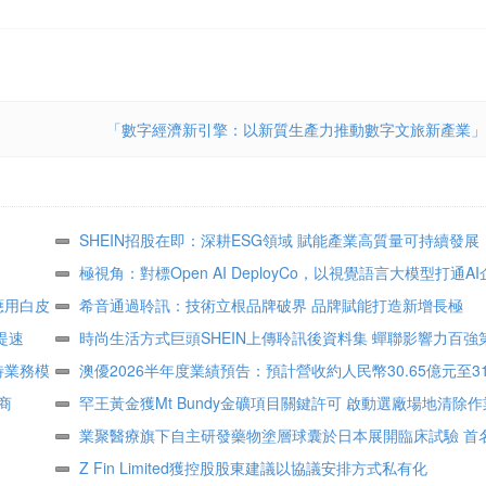
「數字經濟新引擎：以新質生產力推動數字文旅新產業」
SHEIN招股在即：深耕ESG領域 賦能產業高質量可持續發展
極視角：對標Open AI DeployCo，以視覺語言大模型打通A
應用白皮
地“最後一公里”
希音通過聆訊：技術立根品牌破界 品牌賦能打造新增長極
提速
時尚生活方式巨頭SHEIN上傳聆訊後資料集 蟬聯影響力百強
特業務模
顧客達2.73億
澳優2026半年度業績預告：預計營收約人民幣30.65億元至31
商
核心業務基礎保持穩定
罕王黃金獲Mt Bundy金礦項目關鍵許可 啟動選廠場地清除作
業聚醫療旗下自主研發藥物塗層球囊於日本展開臨床試驗 首
組
Z Fin Limited獲控股股東建議以協議安排方式私有化