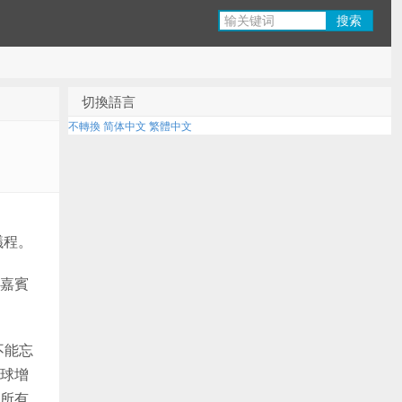
切換語言
不轉換
简体中文
繁體中文
議程。
嘉賓
不能忘
球增
所有