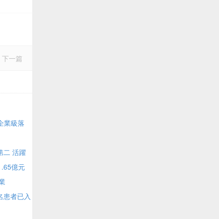
下一篇
I企業級落
第二 活躍
.65億元
業
名患者已入