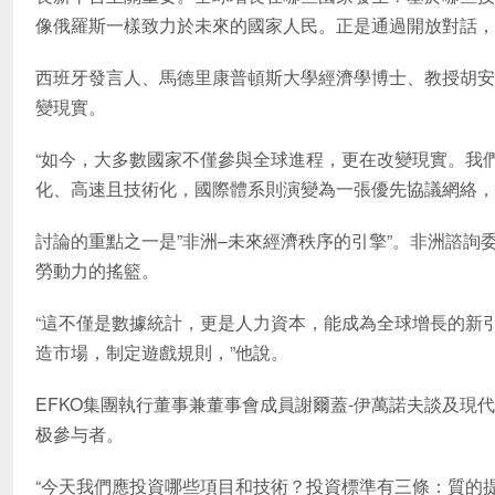
像俄羅斯一樣致力於未來的國家人民。正是通過開放對話，
西班牙發言人、馬德里康普頓斯大學經濟學博士、教授胡安-
變現實。
“如今，大多數國家不僅參與全球進程，更在改變現實。我
化、高速且技術化，國際體系則演變為一張優先協議網絡，扭
討論的重點之一是”非洲–未來經濟秩序的引擎”。非洲諮詢
勞動力的搖籃。
“這不僅是數據統計，更是人力資本，能成為全球增長的新
造市場，制定遊戲規則，”他說。
EFKO集團執行董事兼董事會成員謝爾蓋-伊萬諾夫談及
极參与者。
“今天我們應投資哪些項目和技術？投資標準有三條：質的