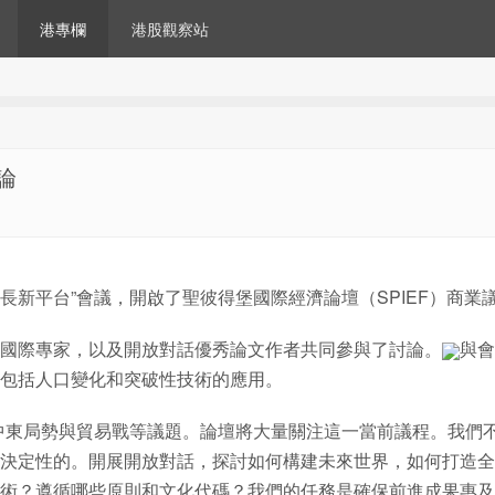
港專欄
港股觀察站
論
長新平台”會議，開啟了聖彼得堡國際經濟論壇（SPIEF）商業
國際專家，以及開放對話優秀論文作者共同參與了討論。
與會
包括人口變化和突破性技術的應用。
中東局勢與貿易戰等議題。論壇將大量關注這一當前議程。我們
決定性的。開展開放對話，探討如何構建未來世界，如何打造全
術？遵循哪些原則和文化代碼？我們的任務是確保前進成果惠及