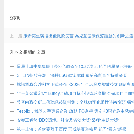
分享到
上一篇
康希諾重磅推出優佩欣疫苗 為兒童健康保駕護航的創新之選
與本文相關的文章
晨星上調中集集團H股公允價值至10.27港元 給予四星量化評級
SHEIN招股在即：深耕ESG領域 賦能產業高質量可持續發展
騰訊雲聯合沙利文正式發布《2026年全球具身智能技術創新與
書》
罕王黃金選定Mt Bundy金礦項目核心設備球磨機 金礦項目全面
希音向聯交所上傳聆訊後資料集：全球數字化柔性時尚龍頭 獨
式構築堅固護城河
Tesollo，機器人手專業企業 啟動IPO進程 選定KB證券為主承銷
安樂工程於“BDO環境、社會及管治大獎”榮獲“主題大獎”
第一上海：首次覆蓋千百度 形成雙賽道格局 給予“買入”評級