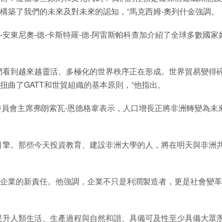
構築了我們的未來及對未來的認知，”馬克西姆-奧列什金強調。
安東尼奧-德-卡斯特羅-德-阿雷斯帕科查加介紹了全球多數國家
們看到越來越靈活、多極化的世界秩序正在形成。世界貿易變得
曲了GATT和世貿組織的基本原則，”他指出。
委員會主席弗朗索瓦-恩德格韋表示，人口增長正將非洲轉變為未
引擎。那些今天投資教育、建設非洲大學的人，將在明天與非洲
現代企業的新責任。他強調，企業不只是利潤製造者，更是社會變
提升人類生活、生產過程與自然和諧、具備可及性至少具備大眾