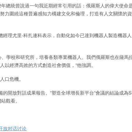
12年總統曾說過一句我近期經常引用的話：俄羅斯人的偉大使命
努力圍繞這種普遍感知力構建文化和倫理，打造有人文關懷的資
司總經理尤里-科扎連科表示，自動化如今已達到機器人製造機器
心、學校和研究所，培養各類專業機器人。我們俄羅斯也在薩馬
人以經濟高效的方式創造社會價值，”他強調。
人口危機。
的開放對話成果報告。”塑造全球增長新平台”會議的結論成為SPI
網站觀看。
25开放对话讨论