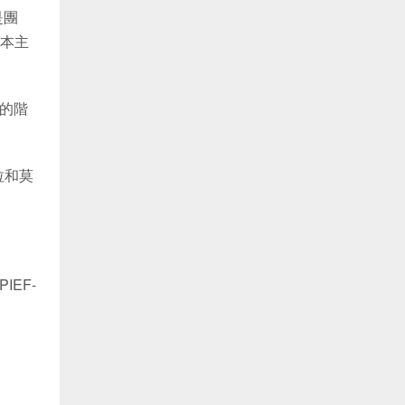
是團
本主
人的階
拉和莫
EF-