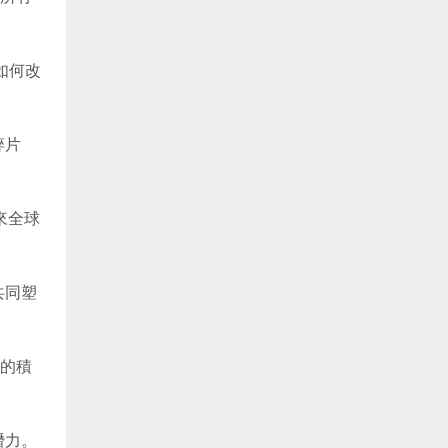
如何改
碎片
來全球
共同塑
革的積
潛力。