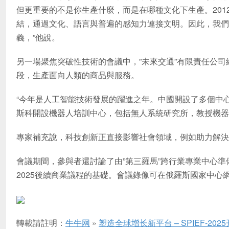
但更重要的不是你生產什麼，而是在哪種文化下生產。20
結，通過文化、語言與普遍的感知力連接文明。因此，我們
義，”他說。
另一場聚焦突破性技術的會議中，”未來交通”有限責任公
段，生產面向人類的商品與服務。
“今年是人工智能技術發展的躍進之年。中國開設了多個中
斯科開設機器人培訓中心，包括無人系統研究所，教授機器
專家補充說，科技創新正直接影響社會領域，例如助力解決
會議期間，參與者還討論了由”第三羅馬”跨行業專業中心準備
2025後續商業議程的基礎。會議錄像可在俄羅斯國家中心
轉載請註明：
牛牛网
»
塑造全球增长新平台 – SPIEF-20