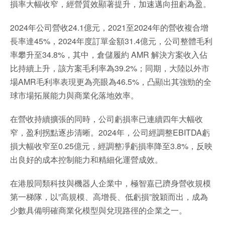
損率大幅收窄，經營質效顯著提升，加速邁向扭虧為盈。
2024年公司營收24.1億元，2021至2024年的營收複合增
長率達45%，2024年度訂單金額31.4億元，公司整體毛利
率攀升至34.8%，其中，倉儲履約 AMR 解決方案收入佔
比持續上升，該方案毛利率為39.2%；同期，大陸以外市
場AMR毛利率表現更為亮眼為46.5%，凸顯出其強勁的全
球市場拓展能力與商業化落地效率。
在營收持續擴張的同時，公司虧損率已連續四年大幅收
窄，盈利拐點逐步清晰。2024年，公司經調整EBITDA虧
損大幅收窄至0.25億元，經調整凈虧損率降至3.8%，反映
出良好的成本控制能力和精細化運營成效。
在港股同類科技與機器人企業中，極智嘉已躋身營收規模
第一梯隊，以”高規模、高增長、低虧損”脫穎而出，成為
少數具備明確商業化模型與兌現路徑的企業之一。