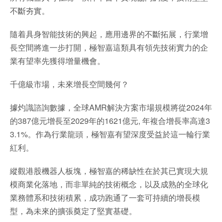
不斷夯實。
隨着具身智能技術的興起，應用邊界的不斷拓展，行業增
長空間將進一步打開，極智嘉這類具有領先技術實力的企
業有望率先獲得增量機會。
千億級市場，未來增長空間幾何？
據灼識諮詢數據，全球AMR解決方案市場規模將從2024年
的387億元增長至2029年的1621億元, 年複合增長率高達3
3.1%。作為行業龍頭，極智嘉有望深度受益於這一輪行業
紅利。
縱觀港股機器人板塊，極智嘉的稀缺性在於其已實現大規
模商業化落地，而非單純的技術概念，以及成熟的全球化
業務體系和技術積累，成功跑通了一套可持續的增長模
型，為未來的擴張奠定了堅實基礎。