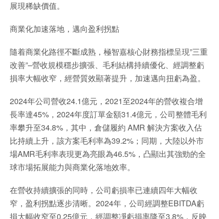
展現稀缺價值。
商業化加速落地，邁向盈利拐點
隨着商業化路徑不斷成熟，極智嘉核心財務指標呈現”三重
改善”–營收規模穩步擴張、毛利結構持續優化、經調整虧
損率大幅收窄，經營質效顯著提升，加速邁向扭虧為盈。
2024年公司營收24.1億元，2021至2024年的營收複合增
長率達45%，2024年度訂單金額31.4億元，公司整體毛利
率攀升至34.8%，其中，倉儲履約 AMR 解決方案收入佔
比持續上升，該方案毛利率為39.2%；同期，大陸以外市
場AMR毛利率表現更為亮眼為46.5%，凸顯出其強勁的全
球市場拓展能力與商業化落地效率。
在營收持續擴張的同時，公司虧損率已連續四年大幅收
窄，盈利拐點逐步清晰。2024年，公司經調整EBITDA虧
損大幅收窄至0.25億元，經調整凈虧損率降至3.8%，反映