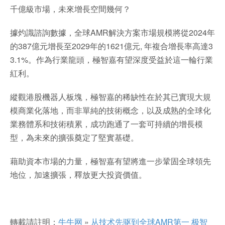
千億級市場，未來增長空間幾何？
據灼識諮詢數據，全球AMR解決方案市場規模將從2024年
的387億元增長至2029年的1621億元, 年複合增長率高達3
3.1%。作為行業龍頭，極智嘉有望深度受益於這一輪行業
紅利。
縱觀港股機器人板塊，極智嘉的稀缺性在於其已實現大規
模商業化落地，而非單純的技術概念，以及成熟的全球化
業務體系和技術積累，成功跑通了一套可持續的增長模
型，為未來的擴張奠定了堅實基礎。
藉助資本市場的力量，極智嘉有望將進一步鞏固全球領先
地位，加速擴張，釋放更大投資價值。
轉載請註明：
牛牛网
»
从技术先驱到全球AMR第一 极智