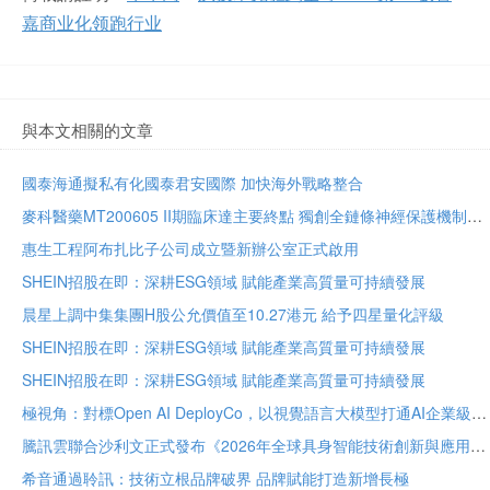
嘉商业化领跑行业
與本文相關的文章
國泰海通擬私有化國泰君安國際 加快海外戰略整合
麥科醫藥MT200605 II期臨床達主要終點 獨創全鏈條神經保護機制將亮相國際卒中大會
惠生工程阿布扎比子公司成立暨新辦公室正式啟用
SHEIN招股在即：深耕ESG領域 賦能產業高質量可持續發展
晨星上調中集集團H股公允價值至10.27港元 給予四星量化評級
SHEIN招股在即：深耕ESG領域 賦能產業高質量可持續發展
SHEIN招股在即：深耕ESG領域 賦能產業高質量可持續發展
極視角：對標Open AI DeployCo，以視覺語言大模型打通AI企業級落地“最後一公里”
騰訊雲聯合沙利文正式發布《2026年全球具身智能技術創新與應用白皮書》
希音通過聆訊：技術立根品牌破界 品牌賦能打造新增長極