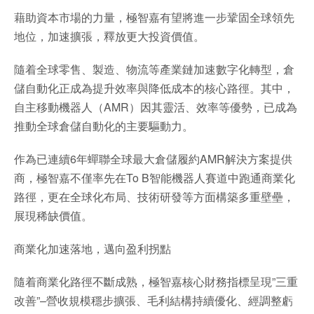
藉助資本市場的力量，極智嘉有望將進一步鞏固全球領先
地位，加速擴張，釋放更大投資價值。
隨着全球零售、製造、物流等產業鏈加速數字化轉型，倉
儲自動化正成為提升效率與降低成本的核心路徑。其中，
自主移動機器人（AMR）因其靈活、效率等優勢，已成為
推動全球倉儲自動化的主要驅動力。
作為已連續6年蟬聯全球最大倉儲履約AMR解決方案提供
商，極智嘉不僅率先在To B智能機器人賽道中跑通商業化
路徑，更在全球化布局、技術研發等方面構築多重壁壘，
展現稀缺價值。
商業化加速落地，邁向盈利拐點
隨着商業化路徑不斷成熟，極智嘉核心財務指標呈現”三重
改善”–營收規模穩步擴張、毛利結構持續優化、經調整虧