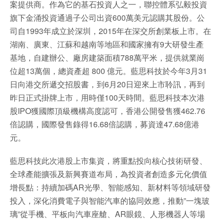
案提供商。作為它的基石投資人之一，聯控體系弘毅投資
旗下金涌投資通過子公司出資600萬美元認購其股份。公
司自1993年成立於深圳，2015年在深交所創業板上市。在
湖南、廣東、江蘇和越南等地區和國家擁有9大研發生產
基地，自建辦公、廠房建築面積788萬平米，提供就業崗
位超13萬個，總資產超 800 億元。藍思科技於今年3月31
日向港交所遞交招股書，到6月20日迎來上市聆訊，再到
昨日正式掛牌上市，用時僅100天時間。藍思科技本次港
股IPO獲國際頂級機構高度認可，香港公開發售獲462.76
倍認購，國際發售錄得16.68倍認購，募資達47.68億港
元。
藍思科技此次港股上市集資，將重點投向核心技術研發、
全球產能擴張及新興賽道布局，為投資者創造多元化價值
增長點：持續加碼AR光學、智能感知、新材料等領域研發
投入，深化消費電子與智能汽車的協同效應，推動”一塊玻
璃”從手機、平板向汽車座艙、AR眼鏡、人形機器人等場