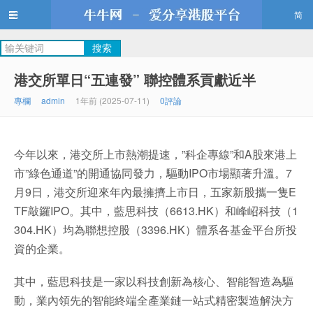
简
牛牛網
港交所單日“五連發” 聯控體系貢獻近半
專欄
admin
1年前 (2025-07-11)
0評論
今年以來，港交所上市熱潮提速，”科企專線”和A股來港上
市”綠色通道”的開通協同發力，驅動IPO市場顯著升溫。7
月9日，港交所迎來年內最擁擠上市日，五家新股攜一隻E
TF敲鑼IPO。其中，藍思科技（6613.HK）和峰岹科技（1
304.HK）均為聯想控股（3396.HK）體系各基金平台所投
資的企業。
其中，藍思科技是一家以科技創新為核心、智能智造為驅
動，業內領先的智能終端全產業鏈一站式精密製造解決方