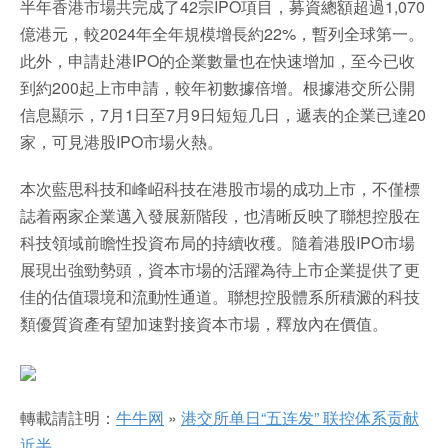
半年香港市場共完成了42宗IPO項目，募資總額超過1,070
億港元，較2024年全年規模增長約22%，暫列全球第一。
此外，申請赴港IPO的企業數量也在快速增加，至今已收
到約200起上市申請，較年初數據倍增。根據港交所公開
信息顯示，7月1日至7月9日短短几日，遞表的企業已達20
家，可見港股IPO市場火熱。
本次藍思科技和峰岹科技在港股市場的成功上市，不僅標
誌着兩家企業邁入發展新階段，也清晰反映了聯想控股在
科技領域前瞻性投資布局的持續收穫。隨着港股IPO市場
展現出強勁勢頭，資本市場的活躍為待上市企業提供了更
佳的估值環境和流動性通道。聯想控股體系所積澱的科技
類優質資產有望加速對接資本市場，釋放內在價值。
轉載請註明：
牛牛网
»
港交所单日“五连发” 联控体系贡献
近半