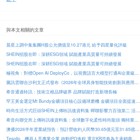
與本文相關的文章
晨星上調中集集團H股公允價值至10.27港元 給予四星量化評級
SHEIN招股在即：深耕ESG領域 賦能產業高質量可持續發展
SHEIN招股在即：深耕ESG領域 賦能產業高質量可持續發展
極視角：對標Open AI DeployCo，以視覺語言大模型打通AI企業級落地“最後一公里”
騰訊雲聯合沙利文正式發布《2026年全球具身智能技術創新與應用白皮書》
希音通過聆訊：技術立根品牌破界 品牌賦能打造新增長極
罕王黃金選定Mt Bundy金礦項目核心設備球磨機 金礦項目全面提速
時尚生活方式巨頭SHEIN上傳聆訊後資料集 蟬聯影響力百強第二 活躍顧客達2.73億
希音向聯交所上傳聆訊後資料集：全球數字化柔性時尚龍頭 獨特業務模式構築堅固護城河
澳優2026半年度業績預告：預計營收約人民幣30.65億元至31.65億元 核心業務基礎保持穩定
Tesollo，機器人手專業企業 啟動IPO進程 選定KB證券為主承銷商