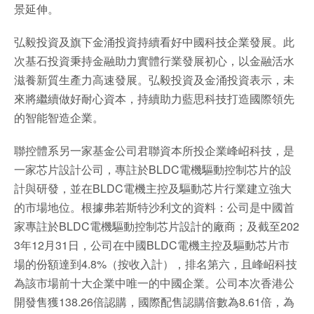
景延伸。
弘毅投資及旗下金涌投資持續看好中國科技企業發展。此
次基石投資秉持金融助力實體行業發展初心，以金融活水
滋養新質生產力高速發展。弘毅投資及金涌投資表示，未
來將繼續做好耐心資本，持續助力藍思科技打造國際領先
的智能智造企業。
聯控體系另一家基金公司君聯資本所投企業峰岹科技，是
一家芯片設計公司，專註於BLDC電機驅動控制芯片的設
計與研發，並在BLDC電機主控及驅動芯片行業建立強大
的市場地位。根據弗若斯特沙利文的資料：公司是中國首
家專註於BLDC電機驅動控制芯片設計的廠商；及截至202
3年12月31日，公司在中國BLDC電機主控及驅動芯片市
場的份額達到4.8%（按收入計），排名第六，且峰岹科技
為該市場前十大企業中唯一的中國企業。公司本次香港公
開發售獲138.26倍認購，國際配售認購倍數為8.61倍，為