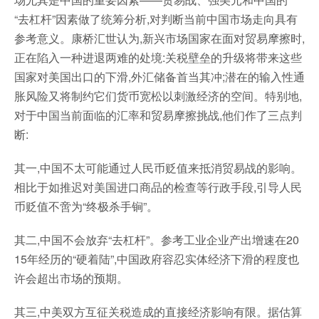
“去杠杆”因素做了统筹分析,对判断当前中国市场走向具有
参考意义。康桥汇世认为,新兴市场国家在面对贸易摩擦时,
正在陷入一种进退两难的处境:关税壁垒的升级将带来这些
国家对美国出口的下滑,外汇储备首当其冲;潜在的输入性通
胀风险又将制约它们货币宽松以刺激经济的空间。特别地,
对于中国当前面临的汇率和贸易摩擦挑战,他们作了三点判
断:
其一,中国不太可能通过人民币贬值来抵消贸易战的影响。
相比于如推迟对美国进口商品的检查等行政手段,引导人民
币贬值不啻为“终极杀手锏”。
其二,中国不会放弃“去杠杆”。参考工业企业产出增速在20
15年经历的“硬着陆”,中国政府容忍实体经济下滑的程度也
许会超出市场的预期。
其三,中美双方互征关税造成的直接经济影响有限。据估算