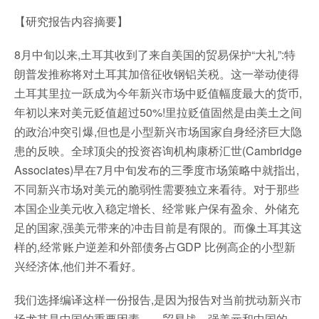
【研究报告内容摘要】
8月中旬以来,土耳其收到了来自美国的贸易保护“大礼”:特
朗普发推称将对土耳其加倍征收钢铝关税。这一举动使得
土耳其里拉一跃成为今年新兴市场中贬值幅度最大的货币,
年初以来对美元贬值超过50%!里拉贬值固然是由美土之间
的政治冲突引爆,但也是小型新兴市场国家自身经济巨大隐
患的反映。全球顶尖的投资咨询机构康桥汇世(Cambridge
Associates)早在7月中旬发布的三季度市场策略中就指出,
不同新兴市场对美元的脆弱性需要独立来看待。对于那些
本国企业美元收入稳定增长、经常账户保有盈余、外储充
足的国家,强美元带来的冲击目前是有限的。而像土耳其这
样的,经常账户逆差和外部债务占GDP 比例高企的小型新
兴经济体,他们并不看好。
我们选择编译这样一份报告,是因为报告对当前扰动新兴市
场尤其是中国的重要因素——贸易战、强美元和中国的