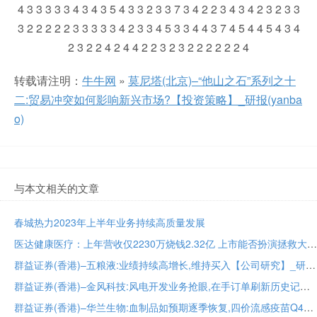
转载请注明：
牛牛网
»
莫尼塔(北京)–“他山之石”系列之十
二:贸易冲突如何影响新兴市场?【投资策略】_研报(yanba
o)
与本文相关的文章
春城热力2023年上半年业务持续高质量发展
医达健康医疗：上年营收仅2230万烧钱2.32亿 上市能否扮演拯救大兵？
群益证券(香港)–五粮液:业绩持续高增长,维持买入【公司研究】_研报(yanbao)
群益证券(香港)–金风科技:风电开发业务抢眼,在手订单刷新历史记录【公司研究】_研报(yanbao)
群益证券(香港)–华兰生物:血制品如预期逐季恢复,四价流感疫苗Q4销售将增加业绩弹性【公司研究】_研报(yanbao)