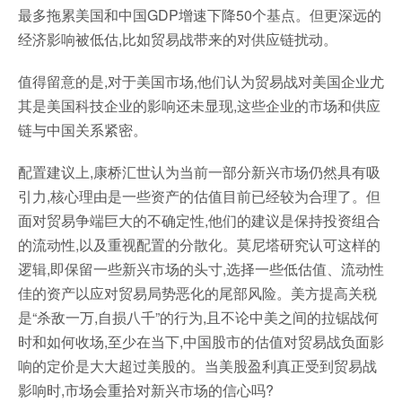
最多拖累美国和中国GDP增速下降50个基点。但更深远的
经济影响被低估,比如贸易战带来的对供应链扰动。
值得留意的是,对于美国市场,他们认为贸易战对美国企业尤
其是美国科技企业的影响还未显现,这些企业的市场和供应
链与中国关系紧密。
配置建议上,康桥汇世认为当前一部分新兴市场仍然具有吸
引力,核心理由是一些资产的估值目前已经较为合理了。但
面对贸易争端巨大的不确定性,他们的建议是保持投资组合
的流动性,以及重视配置的分散化。莫尼塔研究认可这样的
逻辑,即保留一些新兴市场的头寸,选择一些低估值、流动性
佳的资产以应对贸易局势恶化的尾部风险。美方提高关税
是“杀敌一万,自损八千”的行为,且不论中美之间的拉锯战何
时和如何收场,至少在当下,中国股市的估值对贸易战负面影
响的定价是大大超过美股的。当美股盈利真正受到贸易战
影响时,市场会重拾对新兴市场的信心吗?