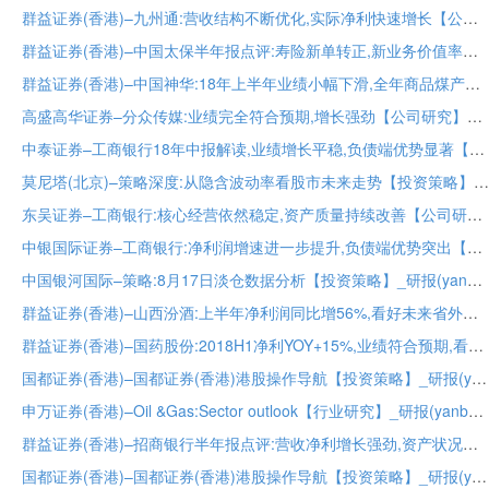
群益证券(香港)–九州通:营收结构不断优化,实际净利快速增长【公司研究】_研报(yanbao)
群益证券(香港)–中国太保半年报点评:寿险新单转正,新业务价值率提升,产险增长稳健【公司研究】_研报(yanbao)
群益证券(香港)–中国神华:18年上半年业绩小幅下滑,全年商品煤产量有望正增长【公司研究】_研报(yanbao)
高盛高华证券–分众传媒:业绩完全符合预期,增长强劲【公司研究】_研报(yanbao)
中泰证券–工商银行18年中报解读,业绩增长平稳,负债端优势显著【公司研究】_研报(yanbao)
莫尼塔(北京)–策略深度:从隐含波动率看股市未来走势【投资策略】_研报(yanbao)
东吴证券–工商银行:核心经营依然稳定,资产质量持续改善【公司研究】_研报(yanbao)
中银国际证券–工商银行:净利润增速进一步提升,负债端优势突出【公司研究】_研报(yanbao)
中国银河国际–策略:8月17日淡仓数据分析【投资策略】_研报(yanbao)
群益证券(香港)–山西汾酒:上半年净利润同比增56%,看好未来省外市场拓展【公司研究】_研报(yanbao)
群益证券(香港)–国药股份:2018H1净利YOY+15%,业绩符合预期,看好公司长期发展【公司研究】_研报(yanbao)
国都证券(香港)–国都证券(香港)港股操作导航【投资策略】_研报(yanbao)
申万证券(香港)–Oil &Gas:Sector outlook【行业研究】_研报(yanbao)
群益证券(香港)–招商银行半年报点评:营收净利增长强劲,资产状况继续改善【公司研究】_研报(yanbao)
国都证券(香港)–国都证券(香港)港股操作导航【投资策略】_研报(yanbao)