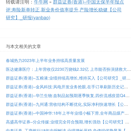
转载请注明：
牛牛网
»
群益证券(香港)–中国太保半年报点
评:寿险新单转正,新业务价值率提升,产险增长稳健【公司
研究】_研报(yanbao)
与本文相关的文章
春城热力2023年上半年业务持续高质量发展
医达健康医疗：上年营收仅2230万烧钱2.32亿 上市能否扮演拯救大兵？
群益证券(香港)–五粮液:业绩持续高增长,维持买入【公司研究】_研报(yanbao)
群益证券(香港)–金风科技:风电开发业务抢眼,在手订单刷新历史记录【公司研究】_研报(yanbao)
群益证券(香港)–华兰生物:血制品如预期逐季恢复,四价流感疫苗Q4销售将增加业绩弹性【公司研究】_研报(yanbao)
群益证券(香港)–九州通:营收结构不断优化,实际净利快速增长【公司研究】_研报(yanbao)
群益证券(香港)–中国神华:18年上半年业绩小幅下滑,全年商品煤产量有望正增长【公司研究】_研报(yanbao)
高盛高华证券–分众传媒:业绩完全符合预期,增长强劲【公司研究】_研报(yanbao)
中泰证券–工商银行18年中报解读,业绩增长平稳,负债端优势显著【公司研究】_研报(yanbao)