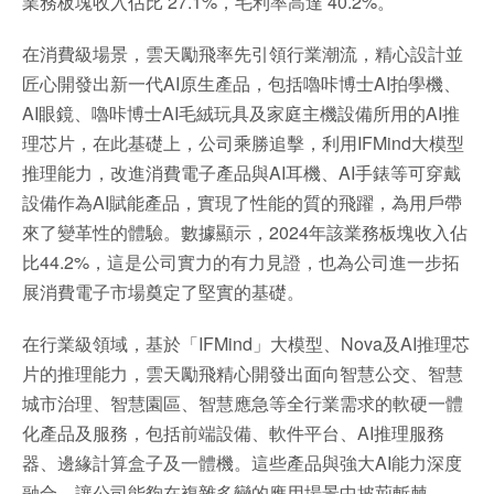
業務板塊收入佔比 27.1%，毛利率高達 40.2%。
在消費級場景，雲天勵飛率先引領行業潮流，精心設計並
匠心開發出新一代AI原生產品，包括嚕咔博士AI拍學機、
AI眼鏡、嚕咔博士AI毛絨玩具及家庭主機設備所用的AI推
理芯片，在此基礎上，公司乘勝追擊，利用IFMind大模型
推理能力，改進消費電子產品與AI耳機、AI手錶等可穿戴
設備作為AI賦能產品，實現了性能的質的飛躍，為用戶帶
來了變革性的體驗。數據顯示，2024年該業務板塊收入佔
比44.2%，這是公司實力的有力見證，也為公司進一步拓
展消費電子市場奠定了堅實的基礎。
在行業級領域，基於「IFMind」大模型、Nova及AI推理芯
片的推理能力，雲天勵飛精心開發出面向智慧公交、智慧
城市治理、智慧園區、智慧應急等全行業需求的軟硬一體
化產品及服務，包括前端設備、軟件平台、AI推理服務
器、邊緣計算盒子及一體機。這些產品與強大AI能力深度
融合，讓公司能夠在複雜多變的應用場景中披荊斬棘。