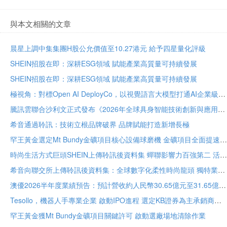
與本文相關的文章
晨星上調中集集團H股公允價值至10.27港元 給予四星量化評級
SHEIN招股在即：深耕ESG領域 賦能產業高質量可持續發展
SHEIN招股在即：深耕ESG領域 賦能產業高質量可持續發展
極視角：對標Open AI DeployCo，以視覺語言大模型打通AI企業級落地“最後一公里”
騰訊雲聯合沙利文正式發布《2026年全球具身智能技術創新與應用白皮書》
希音通過聆訊：技術立根品牌破界 品牌賦能打造新增長極
罕王黃金選定Mt Bundy金礦項目核心設備球磨機 金礦項目全面提速
時尚生活方式巨頭SHEIN上傳聆訊後資料集 蟬聯影響力百強第二 活躍顧客達2.73億
希音向聯交所上傳聆訊後資料集：全球數字化柔性時尚龍頭 獨特業務模式構築堅固護城河
澳優2026半年度業績預告：預計營收約人民幣30.65億元至31.65億元 核心業務基礎保持穩定
Tesollo，機器人手專業企業 啟動IPO進程 選定KB證券為主承銷商
罕王黃金獲Mt Bundy金礦項目關鍵許可 啟動選廠場地清除作業