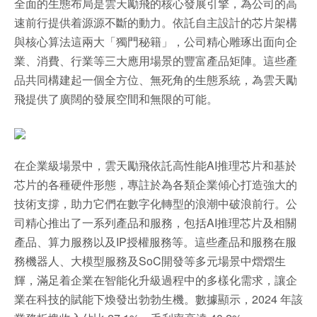
全面的生態布局是雲天勵飛的核心發展引擎，為公司的高
速前行提供着源源不斷的動力。依託自主設計的芯片架構
與核心算法這兩大「獨門秘籍」，公司精心雕琢出面向企
業、消費、行業等三大應用場景的豐富產品矩陣。這些產
品共同構建起一個全方位、無死角的生態系統，為雲天勵
飛提供了廣闊的發展空間和無限的可能。
在企業級場景中，雲天勵飛依託高性能AI推理芯片和基於
芯片的各種硬件形態，專註於為各類企業傾心打造強大的
技術支撐，助力它們在數字化轉型的浪潮中破浪前行。公
司精心推出了一系列產品和服務，包括AI推理芯片及相關
產品、算力服務以及IP授權服務等。這些產品和服務在服
務機器人、大模型服務及SoC開發等多元場景中熠熠生
輝，滿足着企業在智能化升級過程中的多樣化需求，讓企
業在科技的賦能下煥發出勃勃生機。數據顯示，2024 年該