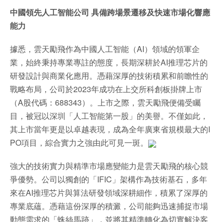
中國領先人工智能公司 具備跨場景遷移及快速市場化響應
能力
據悉，雲天勵飛作為中國人工智能（AI）領域的領軍企
業，始終秉持專業專註的態度，長期深耕於AI推理芯片的
研發設計與商業化應用。憑藉深厚的技術積累和前瞻性的
戰略布局，公司於2023年成功在上交所科創板掛牌上市
（A股代碼：688343）。上市之際，雲天勵飛便備受矚
目，被冠以深圳「人工智能第一股」的美譽。不僅如此，
其上市當年更是以卓越表現，成為全年廣東省規模最大的I
PO項目，綜合實力之強由此可見一斑。
強大的技術實力與精準市場應變能力是雲天勵飛的核心競
爭優勢。公司以獨創的「IFIC」架構作為技術基石，多年
來在AI推理芯片與算法研發領域深耕細作，積累了深厚的
專業底蘊。憑藉這份深厚的積澱，公司能夠迅速捕捉市場
動態需求的「蛛絲馬跡」，並將其精準轉化為切實解決客