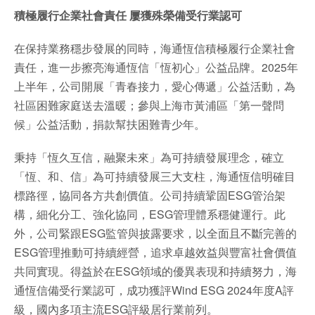
積極履行企業社會責任 屢獲殊榮備受行業認可
在保持業務穩步發展的同時，海通恆信積極履行企業社會
責任，進一步擦亮海通恆信「恆初心」公益品牌。2025年
上半年，公司開展「青春接力，愛心傳遞」公益活動，為
社區困難家庭送去溫暖；參與上海市黃浦區「第一聲問
候」公益活動，捐款幫扶困難青少年。
秉持「恆久互信，融聚未來」為可持續發展理念，確立
「恆、和、信」為可持續發展三大支柱，海通恆信明確目
標路徑，協同各方共創價值。公司持續鞏固ESG管治架
構，細化分工、強化協同，ESG管理體系穩健運行。此
外，公司緊跟ESG監管與披露要求，以全面且不斷完善的
ESG管理推動可持續經營，追求卓越效益與豐富社會價值
共同實現。得益於在ESG領域的優異表現和持續努力，海
通恆信備受行業認可，成功獲評Wind ESG 2024年度A評
級，國內多項主流ESG評級居行業前列。