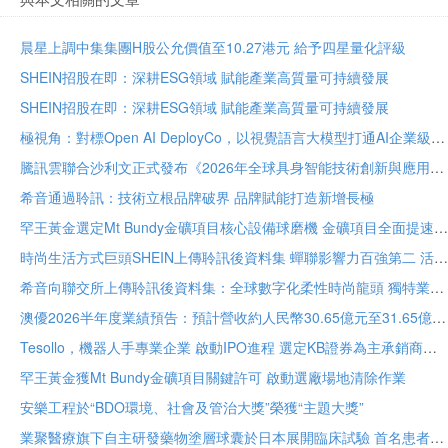
晨星上調中集集團H股公允價值至10.27港元 給予四星量化評級
SHEIN招股在即：深耕ESG領域 賦能產業高質量可持續發展
SHEIN招股在即：深耕ESG領域 賦能產業高質量可持續發展
極視角：對標Open AI DeployCo，以視覺語言大模型打通AI企業級落地“最後一公里”
騰訊雲聯合沙利文正式發布《2026年全球具身智能技術創新與應用白皮書》
希音通過聆訊：技術立根品牌破界 品牌賦能打造新增長極
罕王黃金選定Mt Bundy金礦項目核心設備球磨機 金礦項目全面提速
時尚生活方式巨頭SHEIN上傳聆訊後資料集 蟬聯影響力百強第二 活躍顧客達2.73億
希音向聯交所上傳聆訊後資料集：全球數字化柔性時尚龍頭 獨特業務模式構築堅固護城河
澳優2026半年度業績預告：預計營收約人民幣30.65億元至31.65億元 核心業務基礎保持穩定
Tesollo，機器人手專業企業 啟動IPO進程 選定KB證券為主承銷商
罕王黃金獲Mt Bundy金礦項目關鍵許可 啟動選廠場地清除作業
安樂工程於“BDO環境、社會及管治大獎”榮獲“主題大獎”
業聚醫療旗下自主研發藥物塗層球囊於日本展開臨床試驗 首名患者已入組