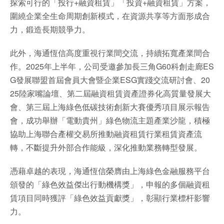
探索可行的「投行+融資租賃」「投資+融資租賃」方案，
圍繞企業全生命周期創新模式，在資源共享等方面形成合
力，鍛造長期競爭力。
此外，海通恆信高度重視行業間交流，持續拓寬產業間合
作。2025年上半年，公司受邀參加長三角G60科創走廊ES
G發展聯盟首屆會員大會暨企業ESG實踐交流研討會、20
25陸家嘴論壇、第二屆融資租賃資產證券化高質量發展大
會、第三屆上海綠色低碳技術創新大賽優秀項目展示報告
會，成功舉辦「電動貴州」綠色物流主題產業沙龍，積極
協助上海聯合產權交易所推動融資租賃行業租賃資產流
轉，不斷提升外部合作能級，深化推動業務轉型發展。
憑藉卓越的表現，海通恆信榮膺由上海綠色金融服務平台
頒發的「綠色效益傑出行動機構獎」，申報的多個融資租
賃項目同時獲評「綠色效益貢獻獎」，彰顯行業標杆影響
力。