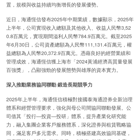
置，規模與收益持續均衡增長的發展優勢。
近日，海通恆信發布2025年中期業績，數據顯示，2025年
上半年，公司實現收入總額及其他收入、收益人民幣3,52
0.8百萬元，實現期間溢利人民幣784.9百萬元。截至2025
年6月30日，公司資產總額為人民幣111,131.4百萬元，權
益總額為人民幣20,372.9百萬元。憑藉良好的經營業績和
管理成效，海通恆信獲上海市「2024黃浦經濟高質量發展
百強獎」，凸顯強勁的發展態勢與雄厚的資本實力。
深入推動業務協同聯動 鍛造長期競爭力
2025年上半年，海通恆信積極對接國泰海通證券全新治理
體系和經營管理要求，強化與母公司間協同聯動發展。公
司借其「投行—投資—投研」體系，提升產業化研究能
力，融入集團企業客戶服務體系，深化證券與租賃戰略協
同，滿足客戶多元需求。同時，積極搭建高效協同基礎，