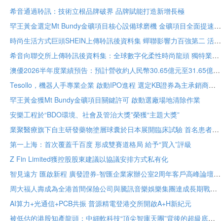
希音通過聆訊：技術立根品牌破界 品牌賦能打造新增長極
罕王黃金選定Mt Bundy金礦項目核心設備球磨機 金礦項目全面提速
時尚生活方式巨頭SHEIN上傳聆訊後資料集 蟬聯影響力百強第二 活躍顧客達2.73億
希音向聯交所上傳聆訊後資料集：全球數字化柔性時尚龍頭 獨特業務模式構築堅固護城河
澳優2026半年度業績預告：預計營收約人民幣30.65億元至31.65億元 核心業務基礎保持穩定
Tesollo，機器人手專業企業 啟動IPO進程 選定KB證券為主承銷商
罕王黃金獲Mt Bundy金礦項目關鍵許可 啟動選廠場地清除作業
安樂工程於“BDO環境、社會及管治大獎”榮獲“主題大獎”
業聚醫療旗下自主研發藥物塗層球囊於日本展開臨床試驗 首名患者已入組
第一上海：首次覆蓋千百度 形成雙賽道格局 給予“買入”評級
Z Fin Limited獲控股股東建議以協議安排方式私有化
智見遠方 匯啟新程 廣發證券-智匯企業家辦公室2周年客戶高峰論壇在穗舉辦
周大福人壽成為全港首間保險公司與騰訊音樂娛樂集團達成長期戰略合作
AI算力+光通信+PCB共振 普源精電登港交所開啟A+H新紀元
被低估的港股知產龍頭：中細軟科技“頂尖智庫天團”背後的超級底牌