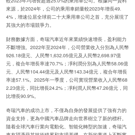
較2023年均增長超過25.0%的乘用車公司。根據同一資料
來源，於2024年，公司的乘用車銷量較2023年增長49.
4%，增速位居全球前二十大乘用車公司之首，充分展現了
其強大的市場競爭力。
財務數據方面，奇瑞汽車近年來業績快速增長，盈利能力
不斷增強。2022年至2024年，公司營業收入分別為人民幣
926.18億元、人民幣1,632.05億元及人民幣2,698.97億
元，複合年增長率達70.7%；凈利潤分別為人民幣58.06億
元、人民幣104.44億元及人民幣143.34億元，複合年增長
率達57.1%。2025年一季度，公司實現營業收入人民幣68
2.23億元，同比增長24.2%；凈利潤人民幣47.26億元，同
比增長90.9%。
奇瑞汽車的成功上市，不僅為自身的發展提供了強有力的
資金支持，更為中國汽車品牌走向世界樹立了新的標杆。
隨着全球汽車行業向電動化、智能化轉型的加速，奇瑞汽
車有望憑藉其技術積累和市場基礎，在新的賽道上不斷實