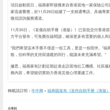
項目啟動當日，福壽家即接獲來自香港當地一家保險公司
家迅速響應，於11月29日組建了一支精通粵語、具備專
微信諮詢服務通道。
11月30日，《哀傷自助手冊（港版）》已首批交付香港
方平台發布，可免費在線閱讀，確保更多有需要的個人和
“我們希望這本手冊不僅是一份工具，更是一份陪伴。”福
散，但科學的支持與溫暖的同行，能讓未來充滿希望。”
據悉，福壽家有計劃近期赴港走訪當地社工機構、社區服
務內容，希望能切實助力香港災後心理重建工作。
轉載請註明：
牛牛网
»
福寿园发布《哀伤自助手册（港版）
分享到