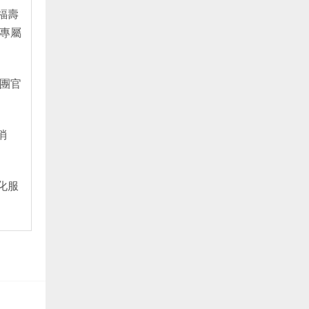
福壽
專屬
團官
消
化服