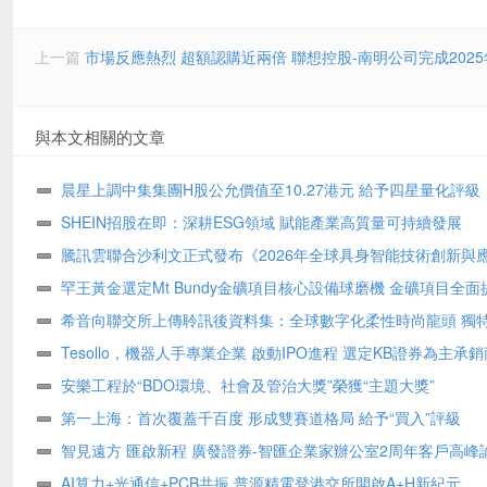
上一篇
市場反應熱烈 超額認購近兩倍 聯想控股-南明公司完成202
與本文相關的文章
晨星上調中集集團H股公允價值至10.27港元 給予四星量化評級
SHEIN招股在即：深耕ESG領域 賦能產業高質量可持續發展
騰訊雲聯合沙利文正式發布《2026年全球具身智能技術創新與
書》
罕王黃金選定Mt Bundy金礦項目核心設備球磨機 金礦項目全面
希音向聯交所上傳聆訊後資料集：全球數字化柔性時尚龍頭 獨
式構築堅固護城河
Tesollo，機器人手專業企業 啟動IPO進程 選定KB證券為主承銷
安樂工程於“BDO環境、社會及管治大獎”榮獲“主題大獎”
第一上海：首次覆蓋千百度 形成雙賽道格局 給予“買入”評級
智見遠方 匯啟新程 廣發證券-智匯企業家辦公室2周年客戶高峰
舉辦
AI算力+光通信+PCB共振 普源精電登港交所開啟A+H新紀元