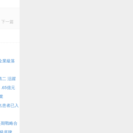
下一篇
I企業級落
第二 活躍
.65億元
業
名患者已入
長期戰略合
超級底牌