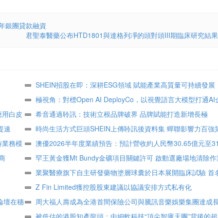
5年銀團貸款融資
君聖泰醫藥公布HTD1801與達格列凈的頭對頭III期臨床研究結果
SHEIN招股在即：深耕ESG領域 賦能產業高質量可持續發展
極視角：對標Open AI DeployCo，以視覺語言大模型打通A
應用白皮
地“最後一公里”
希音通過聆訊：技術立根品牌破界 品牌賦能打造新增長極
提速
時尚生活方式巨頭SHEIN上傳聆訊後資料集 蟬聯影響力百強
特業務模
顧客達2.73億
澳優2026半年度業績預告：預計營收約人民幣30.65億元至31
商
核心業務基礎保持穩定
罕王黃金獲Mt Bundy金礦項目關鍵許可 啟動選廠場地清除作
業聚醫療旗下自主研發藥物塗層球囊於日本展開臨床試驗 首
組
Z Fin Limited獲控股股東建議以協議安排方式私有化
論壇在穗
周大福人壽成為全港首間保險公司與騰訊音樂娛樂集團達成
作
被低估的港股知產龍頭：中細軟科技“頂尖智庫天團”背後的