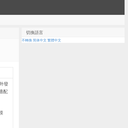
切換語言
不轉換
简体中文
繁體中文
外發
適配
模