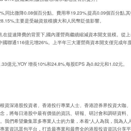
同比微降0.08個百分點。費用率19.23%,提高0.09個百分點,
28.15%,主要是受融資規模擴大和人民幣貶值影響。
渡期,在提速降費的背景下,國內運營商繼續縮減資本開支規模。從
%,中國聯通116億元增26%。上半年三大運營商資本開支僅完成年
3億元,YOY 增長10%和24.8%,每股EPS 為0.82元和1.02元。
根資深港股投資者、香港投行專業人士、香港證券界投資大咖、
念，將每日港股中最有價值的資訊、研報、研討會和調研資料、
。我們希望彙集眾多專業人士的力量，本着“人人為我，我為人人
專業資訊眾包平台，打造最專業和最齊全的港股投資資訊分享平