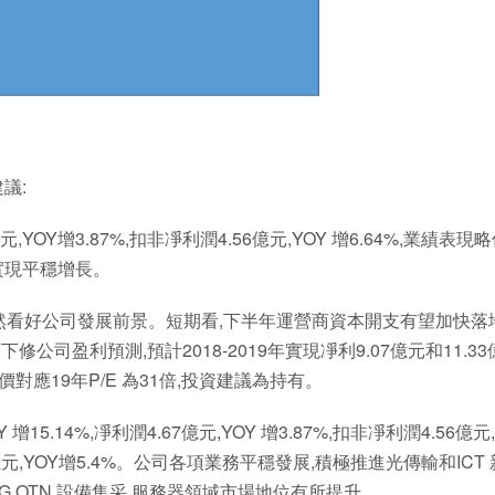
議:
億元,YOY增3.87%,扣非凈利潤4.56億元,YOY 增6.64%,業績表現
實現平穩增長。
依然看好公司發展前景。短期看,下半年運營商資本開支有望加快落
司盈利預測,預計2018-2019年實現凈利9.07億元和11.33
前股價對應19年P/E 為31倍,投資建議為持有。
5.14%,凈利潤4.67億元,YOY 增3.87%,扣非凈利潤4.56億元,
.28億元,YOY增5.4%。公司各項業務平穩發展,積極推進光傳輸和ICT
0G OTN 設備集采,服務器領域市場地位有所提升。