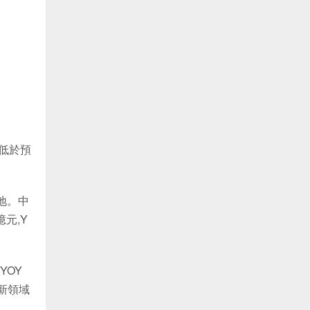
略低於預
地。中
億元,Y
YOY
 新領域