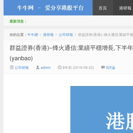
首頁
港研報
最新消息：
牛牛網
你的位置：
牛牛網
港研報
公司研報
群益證券(香港)–烽火通信:業績平
>
>
>
群益證券(香港)–烽火通信:業績平穩增長,下
(yanbao)
公司研報
admin
8年前 (2018-08-22)
0評論