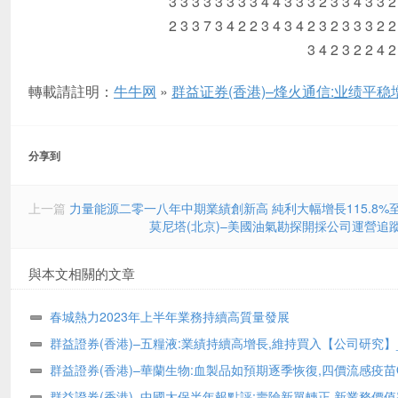
轉載請註明：
牛牛网
»
群益证券(香港)–烽火通信:业绩平稳
分享到
上一篇
力量能源二零一八年中期業績創新高 純利大幅增長115.8%至
莫尼塔(北京)–美國油氣勘探開採公司運營追蹤系列
與本文相關的文章
春城熱力2023年上半年業務持續高質量發展
群益證券(香港)–五糧液:業績持續高增長,維持買入【公司研究】
(yanbao)
群益證券(香港)–華蘭生物:血製品如預期逐季恢復,四價流感疫苗
將增加業績彈性【公司研究】_研報(yanbao)
群益證券(香港)–中國太保半年報點評:壽險新單轉正,新業務價值