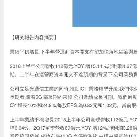
【研究報告內容摘要】
業績平穩增長,下半年營運商資本開支有望加快落地結論與建
2018上半年公司營收112億元,YOY 增15.14%,凈利潤4.67
期。上半年在運營商資本開支不達預期的背景下,公司業務
公司立足光通信主業的同時,推動ICT 業務轉型升級,我們
長期看,隨着5G 部署期的來臨,公司業績成長可期。我們適度下修公
OY 增長10%和24.8%,每股EPS 為0.82元和1.02元。當
上半年業績平穩增長:2018上半年公司實現營收112億元,YOY 增1
增6.64%。2Q17單季營收69億元,YOY 增12%,凈利潤3
業務協同發展,成功布局400G 光傳輸系統,中標中國電信10