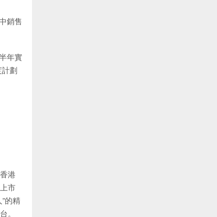
其中銷售
上半年實
度計劃
香港
上市
”的精
台。