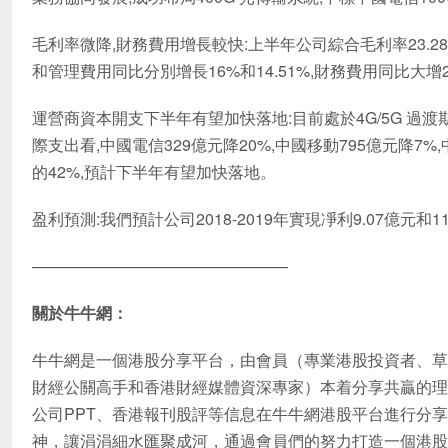
毛利率微降,財務費用增長較快:上半年公司綜合毛利率23.28%,
和管理費用同比分別增長16%和14.51%,財務費用同比大增
運營商資本開支下半年有望加快落地:目前處於4G/5G 過
際支出看,中國電信329億元降20%,中國移動795億元降7
的42%,預計下半年有望加快落地。
盈利預測:我們預計公司2018-2019年實現凈利9.07億元和11.3
————————————————
關於牛牛網：
牛牛網是一個港股分享平台，由會員（專業港股投資者、草
財經公關高手和香港財經媒體資深專家）本着分享共贏的理
公司PPT、香港報刊股評等信息在牛牛網港股平台進行分享
神，讓涓涓細水匯聚成河，通過會員們的努力打造一個港股