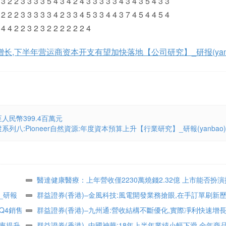
增长,下半年营运商资本开支有望加快落地【公司研究】_研报(yanb
人民幣399.4百萬元
八:Pioneer自然資源:年度資本預算上升【行業研究】_研報(yanbao)
醫達健康醫療：上年營收僅2230萬燒錢2.32億 上市能否扮
_研報
兵？
群益證券(香港)–金風科技:風電開發業務搶眼,在手訂單刷新
Q4銷售
【公司研究】_研報(yanbao)
群益證券(香港)–九州通:營收結構不斷優化,實際凈利快速增
率提升,
究】_研報(yanbao)
群益證券(香港)–中國神華:18年上半年業績小幅下滑,全年商