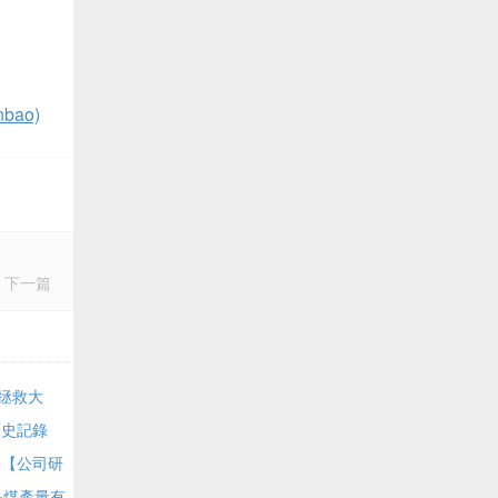
ao)
下一篇
演拯救大
歷史記錄
長【公司研
品煤產量有